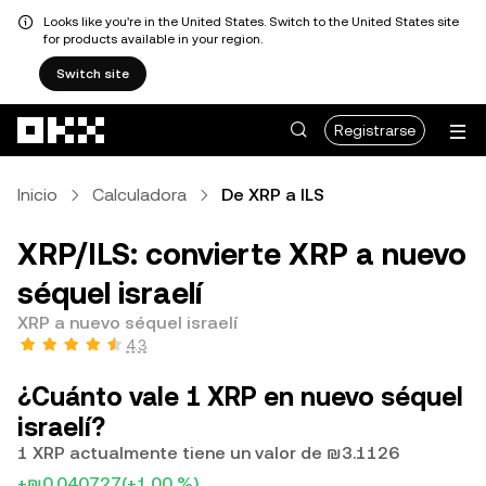
Looks like you're in the United States. Switch to the United States site
for products available in your region.
Switch site
Saltar al contenido principal
Registrarse
Inicio
Calculadora
De XRP a ILS
XRP/ILS: convierte XRP a nuevo
séquel israelí
XRP a nuevo séquel israelí
4.3
¿Cuánto vale 1 XRP en nuevo séquel
israelí?
1 XRP actualmente tiene un valor de ₪3.1126
+₪0.040727
(+1.00 %)