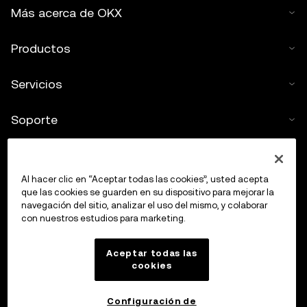
Más acerca de OKX
Productos
Servicios
Soporte
Comprar criptos
Al hacer clic en “Aceptar todas las cookies”, usted acepta
Calculadora de criptomonedas
que las cookies se guarden en su dispositivo para mejorar la
navegación del sitio, analizar el uso del mismo, y colaborar
con nuestros estudios para marketing.
Haz trading
Aceptar todas las
cookies
Configuración de