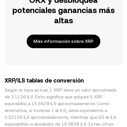
OKX y desbloquea
potenciales ganancias más
altas
Más información sobre XRP
XRP/ILS tablas de conversión
Según la tasa actual, 1 XRP tiene un valor aproximado
de 3.1126 ILS. Esto significa que adquirir 5 XRP
equivaldría a 15.5629 ILS aproximadamente. Como
alternativa, si tuvieras 1 ₪ ILS, sería equivalente a
0.32128 ILS aproximadamente, mientras que 50 ₪ ILS
equivaldrían a alrededor de 16.0638 ILS. Estas cifras