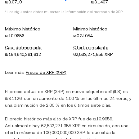
₪3.0710
₪3.1407
* Los siguientes datos muestran la información del mercado de
XRP
.
Máximo histórico
Mínimo histórico
₪10.9656
₪0.31054
Cap. del mercado
Oferta circulante
₪194,640,261,612
62,533,271,955 XRP
Leer más:
Precio de
XRP
(
XRP
)
El precio actual de
XRP
(
XRP
) en
nuevo séquel israelí
(
ILS
) es
₪3.1126
, con
un aumento
de
1.00 %
en las últimas 24 horas, y
una disminución
de
2.00 %
en los últimos siete días.
El precio histórico más alto de
XRP
fue de
₪10.9656
.
Actualmente hay
62,533,271,955 XRP
en circulación, con una
oferta máxima de
100,000,000,000 XRP
, lo que sitúa la