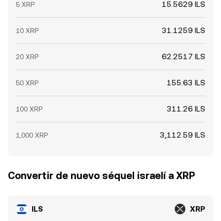
15.5629 ILS
5 XRP
31.1259 ILS
10 XRP
62.2517 ILS
20 XRP
155.63 ILS
50 XRP
311.26 ILS
100 XRP
3,112.59 ILS
1,000 XRP
Convertir de nuevo séquel israelí a XRP
ILS
XRP