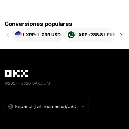
Conversiones populares
1 XRP
a
1.039 USD
1 XRP
a
288.81 PKR
©2017 - 2026 OKX.COM
Español (Latinoamérica)/USD