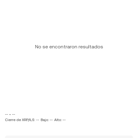
No se encontraron resultados
-- ~ --
Cierre de XRP/ILS: --
Bajo: --
Alto: --