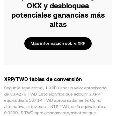
OKX y desbloquea
potenciales ganancias más
altas
Más información sobre XRP
XRP/TWD tablas de conversión
Según la tasa actual, 1 XRP tiene un valor aproximado
de 33.4279 TWD. Esto significa que adquirir 5 XRP
equivaldría a 167.14 TWD aproximadamente. Como
alternativa, si tuvieras 1 NT$ TWD, sería equivalente a
0.029915 TWD aproximadamente, mientras que