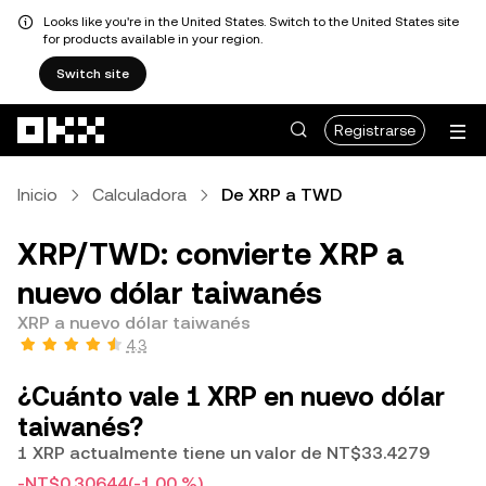
Looks like you're in the United States. Switch to the United States site
for products available in your region.
Switch site
Saltar al contenido principal
Registrarse
Inicio
Calculadora
De XRP a TWD
XRP/TWD: convierte XRP a
nuevo dólar taiwanés
XRP a nuevo dólar taiwanés
4.3
¿Cuánto vale 1 XRP en nuevo dólar
taiwanés?
1 XRP actualmente tiene un valor de NT$33.4279
-NT$0.30644
(-1.00 %)