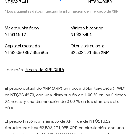
NT$32.7441
NT$34.0053
* Los siguientes datos muestran la información del mercado de
XRP
.
Máximo histórico
Mínimo histórico
NT$118.12
NT$3.3451
Cap. del mercado
Oferta circulante
NT$2,090,357,985,865
62,533,271,955 XRP
Leer más:
Precio de
XRP
(
XRP
)
El precio actual de
XRP
(
XRP
) en
nuevo dólar taiwanés
(
TWD
)
es
NT$33.4279
, con
una disminución
de
1.00 %
en las últimas
24 horas, y
una disminución
de
3.00 %
en los últimos siete
días.
El precio histórico más alto de
XRP
fue de
NT$118.12
.
Actualmente hay
62,533,271,955 XRP
en circulación, con una