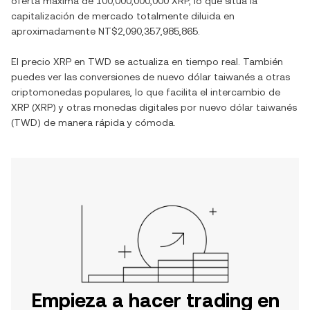
oferta máxima de
100,000,000,000 XRP
, lo que sitúa la
capitalización de mercado totalmente diluida en
aproximadamente
NT$2,090,357,985,865
.
El precio
XRP
en
TWD
se actualiza en tiempo real. También
puedes ver las conversiones de
nuevo dólar taiwanés
a otras
criptomonedas populares, lo que facilita el intercambio de
XRP
(
XRP
) y otras monedas digitales por
nuevo dólar taiwanés
(
TWD
) de manera rápida y cómoda.
Empieza a hacer trading en