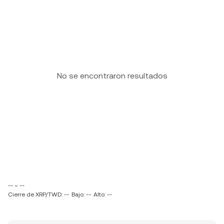
No se encontraron resultados
-- ~ --
Cierre de XRP/TWD: --
Bajo: --
Alto: --