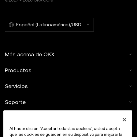
©2017 - 2026 OKX.COM
Español (Latinoamérica)/USD
Más acerca de OKX
Productos
Servicios
Soporte
Comprar criptos
Al hacer clic en “Aceptar todas las cookies”, usted acepta
Calculadora de criptomonedas
que las cookies se guarden en su dispositivo para mejorar la