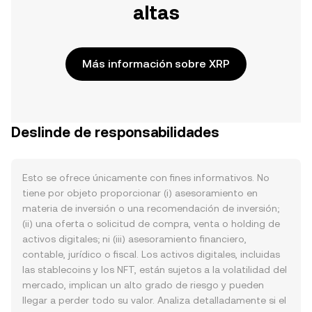
altas
Más información sobre XRP
Deslinde de responsabilidades
Esto se ofrece únicamente con fines informativos. No
tiene por objeto proporcionar (i) asesoramiento en
materia de inversión o una recomendación de inversión;
(ii) una oferta o solicitud de compra, venta o holding de
activos digitales; ni (iii) asesoramiento financiero,
contable, jurídico o fiscal. Los activos digitales, incluidas
las stablecoins y los NFT, están sujetos a la volatilidad del
mercado, implican un alto grado de riesgo y pueden
llegar a perder todo su valor. Analiza detalladamente si el