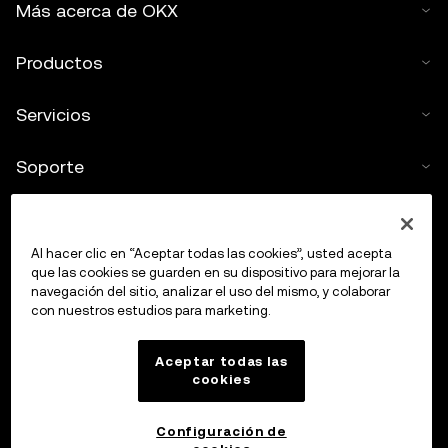
Más acerca de OKX
Productos
Servicios
Soporte
Comprar criptos
Al hacer clic en “Aceptar todas las cookies”, usted acepta
Calculadora de criptomonedas
que las cookies se guarden en su dispositivo para mejorar la
navegación del sitio, analizar el uso del mismo, y colaborar
con nuestros estudios para marketing.
Haz trading
Aceptar todas las
cookies
Configuración de