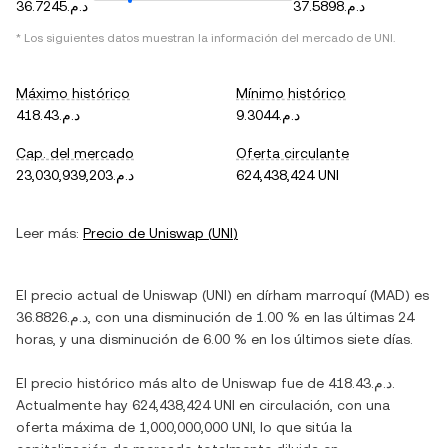
د.م.37.5898
د.م.36.7245
* Los siguientes datos muestran la información del mercado de
UNI
.
Máximo histórico
Mínimo histórico
د.م.9.3044
د.م.418.43
Cap. del mercado
Oferta circulante
د.م.23,030,939,203
624,438,424 UNI
Leer más:
Precio de
Uniswap
(
UNI
)
El precio actual de
Uniswap
(
UNI
) en
dírham marroquí
(
MAD
) es
د.م.36.8826
, con
una disminución
de
1.00 %
en las últimas 24
horas, y
una disminución
de
6.00 %
en los últimos siete días.
El precio histórico más alto de
Uniswap
fue de
د.م.418.43
.
Actualmente hay
624,438,424 UNI
en circulación, con una
oferta máxima de
1,000,000,000 UNI
, lo que sitúa la