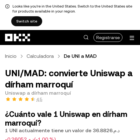
Looks like you're in the United States. Switch to the United States site
for products available in your region.
Switch site
Saltar al contenido principal
Registrarse
Inicio
Calculadora
De UNI a MAD
UNI/MAD: convierte Uniswap a
dírham marroquí
Uniswap a dírham marroquí
4.5
¿Cuánto vale 1 Uniswap en dírham
marroquí?
1 UNI actualmente tiene un valor de د.م.36.8826
-د.م.0.26052
(-1.00 %)