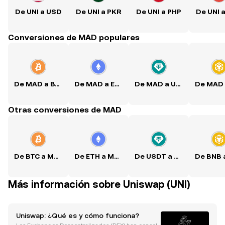
De UNI a USD
De UNI a PKR
De UNI a PHP
De UNI 
Conversiones de MAD populares
De MAD a BTC
De MAD a ETH
De MAD a USDT
Otras conversiones de MAD
De BTC a MAD
De ETH a MAD
De USDT a MAD
Más información sobre Uniswap (UNI)
Uniswap: ¿Qué es y cómo funciona?