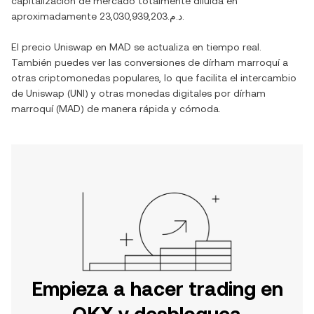
capitalización de mercado totalmente diluida en
aproximadamente
د.م.23,030,939,203
.
El precio
Uniswap
en
MAD
se actualiza en tiempo real.
También puedes ver las conversiones de
dírham marroquí
a
otras criptomonedas populares, lo que facilita el intercambio
de
Uniswap
(
UNI
) y otras monedas digitales por
dírham
marroquí
(
MAD
) de manera rápida y cómoda.
Empieza a hacer trading en