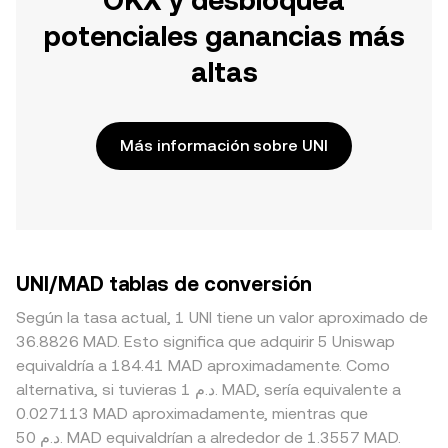
OKX y desbloquea
potenciales ganancias más
altas
Más información sobre UNI
UNI/MAD tablas de conversión
Según la tasa actual, 1 UNI tiene un valor aproximado de
36.8826 MAD. Esto significa que adquirir 5 Uniswap
equivaldría a 184.41 MAD aproximadamente. Como
alternativa, si tuvieras 1 د.م. MAD, sería equivalente a
0.027113 MAD aproximadamente, mientras que
50 د.م. MAD equivaldrían a alrededor de 1.3557 MAD.