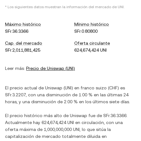
* Los siguientes datos muestran la información del mercado de
UNI
.
Máximo histórico
Mínimo histórico
SFr.36.3366
SFr.0.80800
Cap. del mercado
Oferta circulante
SFr.2,011,881,425
624,674,424 UNI
Leer más:
Precio de
Uniswap
(
UNI
)
El precio actual de
Uniswap
(
UNI
) en
franco suizo
(
CHF
) es
SFr.3.2207
, con
una disminución
de
1.00 %
en las últimas 24
horas, y
una disminución
de
2.00 %
en los últimos siete días.
El precio histórico más alto de
Uniswap
fue de
SFr.36.3366
.
Actualmente hay
624,674,424 UNI
en circulación, con una
oferta máxima de
1,000,000,000 UNI
, lo que sitúa la
capitalización de mercado totalmente diluida en