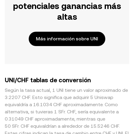
potenciales ganancias más
altas
Más información sobre UNI
UNI/CHF tablas de conversión
Según la tasa actual, 1 UNI tiene un valor aproximado de
3.2207 CHF. Esto significa que adquirir 5 Uniswap
equivaldría a 16.1034 CHF aproximadamente. Como
alternativa, si tuvieras 1 SFr. CHF, sería equivalente a
0.31049 CHF aproximadamente, mientras que
50 SFr. CHF equivaldrían a alrededor de 15.5246 CHF.
Estas cifras indican la tasa de cambio entre CHF y UNI. El