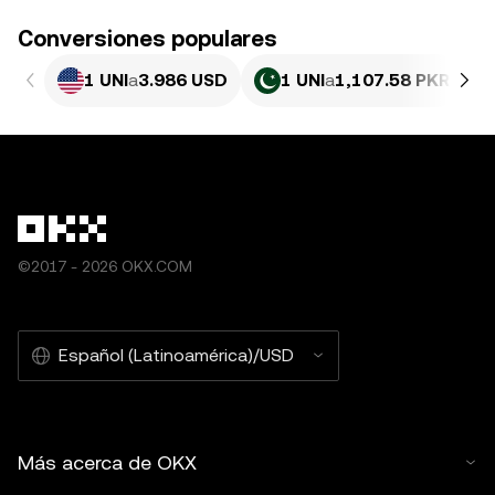
Conversiones populares
1 UNI
a
3.986 USD
1 UNI
a
1,107.58 PKR
©2017 - 2026 OKX.COM
Español (Latinoamérica)/USD
Más acerca de OKX