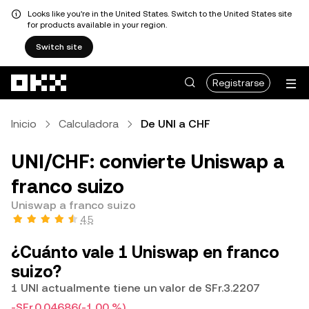
Looks like you're in the United States. Switch to the United States site
for products available in your region.
Switch site
Saltar al contenido principal
Registrarse
Inicio
Calculadora
De UNI a CHF
UNI/CHF: convierte Uniswap a
franco suizo
Uniswap a franco suizo
4.5
¿Cuánto vale 1 Uniswap en franco
suizo?
1 UNI actualmente tiene un valor de SFr.3.2207
-SFr.0.04686
(-1.00 %)