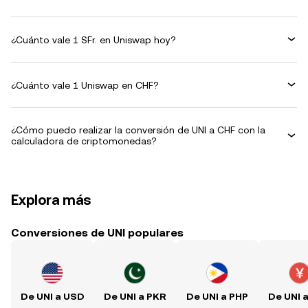
¿Cuánto vale 1 SFr. en Uniswap hoy?
¿Cuánto vale 1 Uniswap en CHF?
¿Cómo puedo realizar la conversión de UNI a CHF con la
calculadora de criptomonedas?
Explora más
Conversiones de UNI populares
De UNI a USD
De UNI a PKR
De UNI a PHP
De UNI 