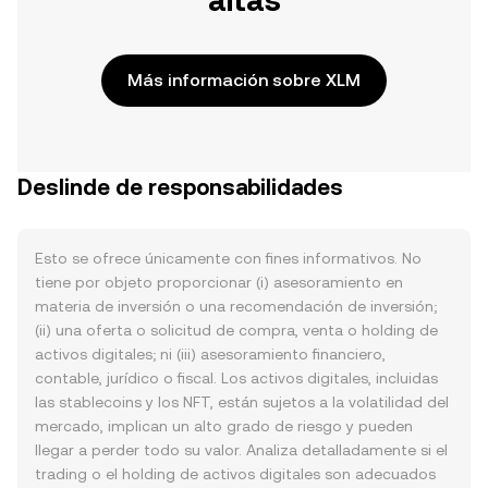
altas
Más información sobre XLM
Deslinde de responsabilidades
Esto se ofrece únicamente con fines informativos. No
tiene por objeto proporcionar (i) asesoramiento en
materia de inversión o una recomendación de inversión;
(ii) una oferta o solicitud de compra, venta o holding de
activos digitales; ni (iii) asesoramiento financiero,
contable, jurídico o fiscal. Los activos digitales, incluidas
las stablecoins y los NFT, están sujetos a la volatilidad del
mercado, implican un alto grado de riesgo y pueden
llegar a perder todo su valor. Analiza detalladamente si el
trading o el holding de activos digitales son adecuados