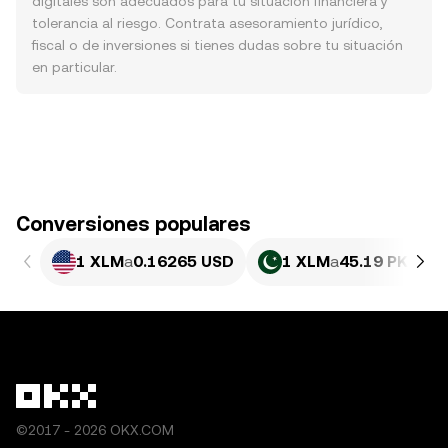
digitales son adecuados para tu situación financiera y
tolerancia al riesgo. Contrata asesoramiento jurídico,
fiscal o de inversiones si tienes dudas sobre tu situación
en particular.
Conversiones populares
1 XLM
a
0.16265 USD
1 XLM
a
45.19 PKR
©2017 - 2026 OKX.COM