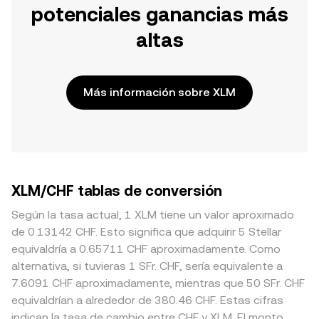
potenciales ganancias más
altas
Más información sobre XLM
XLM/CHF tablas de conversión
Según la tasa actual, 1 XLM tiene un valor aproximado
de 0.13142 CHF. Esto significa que adquirir 5 Stellar
equivaldría a 0.65711 CHF aproximadamente. Como
alternativa, si tuvieras 1 SFr. CHF, sería equivalente a
7.6091 CHF aproximadamente, mientras que 50 SFr. CHF
equivaldrían a alrededor de 380.46 CHF. Estas cifras
indican la tasa de cambio entre CHF y XLM. El monto