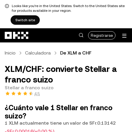
Looks like you're in the United States. Switch to the United States site
for products available in your region.
Switch site
Saltar al contenido principal
Registrarse
Inicio
Calculadora
De XLM a CHF
XLM/CHF: convierte Stellar a
franco suizo
Stellar a franco suizo
4.5
¿Cuánto vale 1 Stellar en franco
suizo?
1 XLM actualmente tiene un valor de SFr.0.13142
-SFr.0.00016
(+0.00 %)