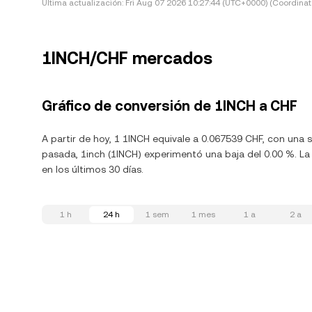
Última actualización:
Fri Aug 07 2026 10:27:44 (UTC+0000) (Coordinat
1INCH/CHF mercados
Gráfico de conversión de 1INCH a CHF
A partir de hoy, 1 1INCH equivale a 0.067539 CHF, con una 
pasada, 1inch (1INCH) experimentó una baja del 0.00 %. La
en los últimos 30 días.
1 h
24 h
1 sem
1 mes
1 a
2 a