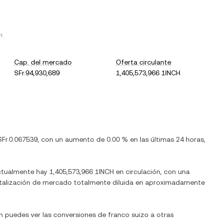
H
.
Cap. del mercado
Oferta circulante
SFr.94,930,689
1,405,573,966 1INCH
SFr.0.067539
, con
un aumento
de
0.00 %
en las últimas 24 horas,
ctualmente hay
1,405,573,966 1INCH
en circulación, con una
apitalización de mercado totalmente diluida en aproximadamente
n puedes ver las conversiones de
franco suizo
a otras