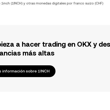
e
1inch
(
1INCH
) y otras monedas digitales por
franco suizo
(
CHF
)
ieza a hacer trading en OKX y de
ancias más altas
 información sobre 1INCH