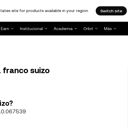
tates site for products available in your region.
Switch site
Earn
Institucional
Academia
Orbit
Más
 franco suizo
izo?
r.0.067539