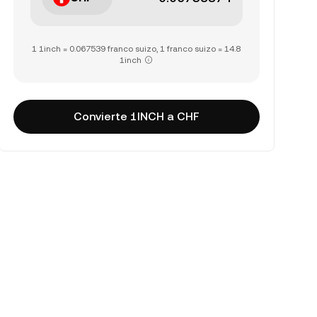
1 1inch = 0.067539 franco suizo, 1 franco suizo = 14.8
1inch
Convierte 1INCH a CHF