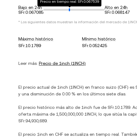
Precio en tiempo real: SFr.0.067539
Bajo en 24h
Alto en 24h
SFr.0.067085
SFr.0.068147
* Los siguientes datos muestran la información del mercado de
1INC
Máximo histórico
Mínimo histórico
SFr.10.1789
SFr.0.052425
Leer más:
Precio de
1inch
(
1INCH
)
El precio actual de
1inch
(
1INCH
) en
franco suizo
(
CHF
) es
y
una disminución
de
0.00 %
en los últimos siete días.
El precio histórico más alto de
1inch
fue de
SFr.10.1789
. A
oferta máxima de
1,500,000,000 1INCH
, lo que sitúa la c
SFr.94,930,689
.
El precio
1inch
en
CHF
se actualiza en tiempo real. Tambié