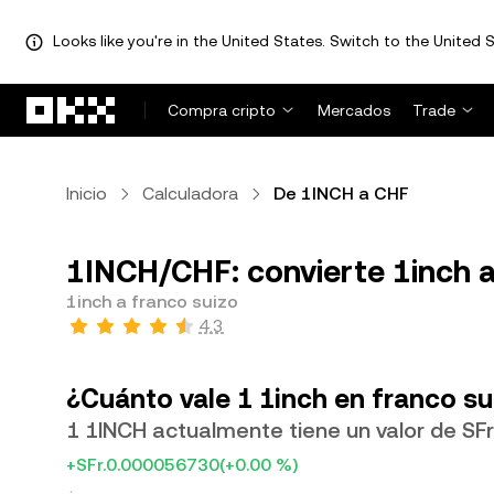
Looks like you're in the United States. Switch to the United S
Saltar al contenido principal
Compra cripto
Mercados
Trade
Inicio
Calculadora
De 1INCH a CHF
1INCH/CHF: convierte 1inch a
1inch a franco suizo
4.3
¿Cuánto vale 1 1inch en franco su
1 1INCH actualmente tiene un valor de SF
+SFr.0.000056730
(+0.00 %)