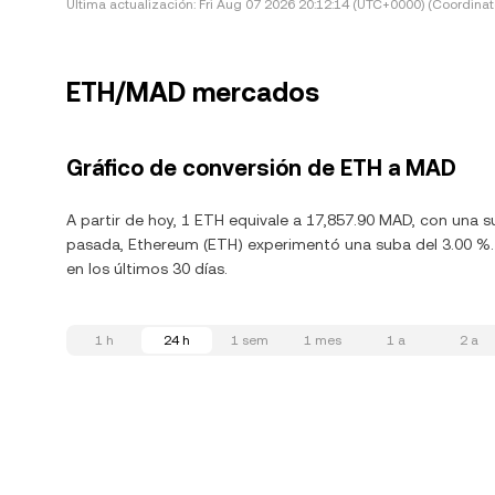
Última actualización:
Fri Aug 07 2026 20:12:14 (UTC+0000) (Coordinat
ETH/MAD mercados
Gráfico de conversión de ETH a MAD
A partir de hoy, 1 ETH equivale a 17,857.90 MAD, con una s
pasada, Ethereum (ETH) experimentó una suba del 3.00 %. 
en los últimos 30 días.
1 h
24 h
1 sem
1 mes
1 a
2 a