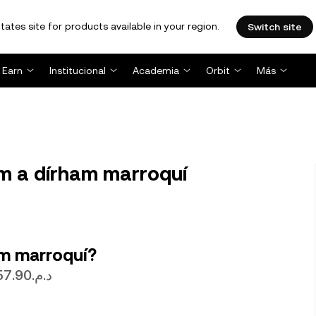
tates site for products available in your region.
Switch site
Earn
Institucional
Academia
Orbit
Más
m a dírham marroquí
am marroquí?
1 ETH actualmente tiene un valor de د.م.17,857.90