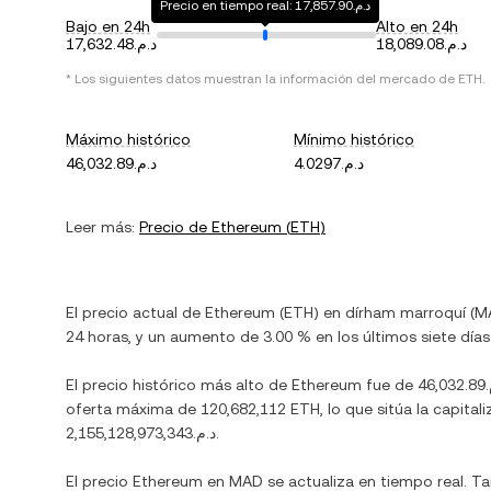
Precio en tiempo real: د.م.17,857.90
Bajo en 24h
Alto en 24h
د.م.18,089.08
د.م.17,632.48
* Los siguientes datos muestran la información del mercado de
ETH
.
Máximo histórico
Mínimo histórico
د.م.4.0297
د.م.46,032.89
Leer más:
Precio de
Ethereum
(
ETH
)
El precio actual de
Ethereum
(
ETH
) en
dírham marroquí
(
M
24 horas, y
un aumento
de
3.00 %
en los últimos siete días
El precio histórico más alto de
Ethereum
fue de
46,
oferta máxima de
120,682,112 ETH
, lo que sitúa la capi
د.م.2,155,128,973,343
.
El precio
Ethereum
en
MAD
se actualiza en tiempo real. T