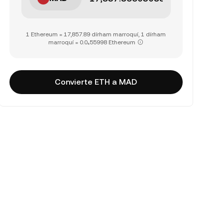
1 Ethereum = 17,857.89 dírham marroquí, 1 dírham
marroquí = 0.0₄55998 Ethereum
Convierte ETH a MAD