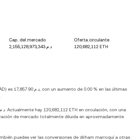
Cap. del mercado
Oferta circulante
د.م.2,155,128,973,343
120,682,112 ETH
AD
) es
د.م.17,857.90
, con
un aumento
de
0.00 %
en las últimas
.
د.م.032.89
. Actualmente hay
120,682,112 ETH
en circulación, con una
talización de mercado totalmente diluida en aproximadamente
ambién puedes ver las conversiones de
dírham marroquí
a otras