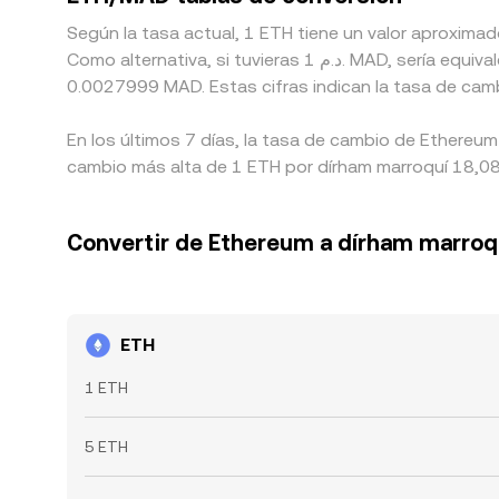
Según la tasa actual, 1 ETH tiene un valor aproxima
Como alternativa, si tuvieras 1 د.م. MAD, sería equivalente a 0.000055998 MAD aproximadamente, mientras que 50 د.م. MAD equivaldrían a alrededor de
0.0027999 MAD. Estas cifras indican la tasa de cam
En los últimos 7 días, la tasa de cambio de Ethereum
cambio más alta de 1 ETH por dírham marroquí 18,089
Convertir de Ethereum a dírham marroq
ETH
1 ETH
5 ETH