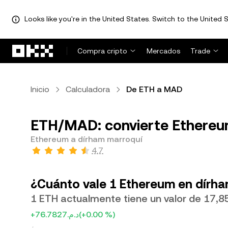
Looks like you're in the United States. Switch to the United S
Saltar al contenido principal
Compra cripto
Mercados
Trade
Inicio
Calculadora
De ETH a MAD
ETH/MAD: convierte Ethereu
Ethereum a dírham marroquí
4.7
¿Cuánto vale 1 Ethereum en dírh
+د.م.76.7827
(+0.00 %)