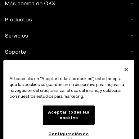
Más acerca de OKX
Productos
Servicios
Soporte
Comprar criptos
Al hacer clic en “Aceptar todas las cookies”, usted acepta
Calculadora de criptomonedas
que las cookies se guarden en su dispositivo para mejorar la
navegación del sitio, analizar el uso del mismo, y colaborar
con nuestros estudios para marketing.
Haz trading
Aceptar todas las
cookies
Configuración de