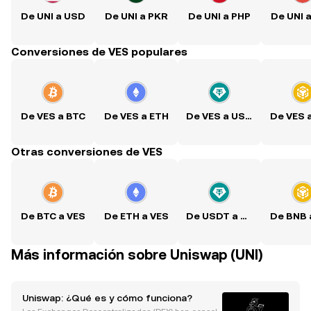
De UNI a USD
De UNI a PKR
De UNI a PHP
De UNI 
Conversiones de VES populares
De VES a BTC
De VES a ETH
De VES a USDT
De VES 
Otras conversiones de VES
De BTC a VES
De ETH a VES
De USDT a VES
De BNB 
Más información sobre Uniswap (UNI)
Uniswap: ¿Qué es y cómo funciona?