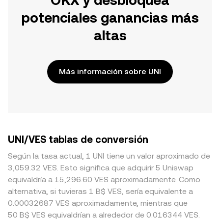
OKX y desbloquea
potenciales ganancias más
altas
Más información sobre UNI
UNI/VES tablas de conversión
Según la tasa actual, 1 UNI tiene un valor aproximado de
3,059.32 VES. Esto significa que adquirir 5 Uniswap
equivaldría a 15,296.60 VES aproximadamente. Como
alternativa, si tuvieras 1 B$ VES, sería equivalente a
0.00032687 VES aproximadamente, mientras que
50 B$ VES equivaldrían a alrededor de 0.016344 VES.