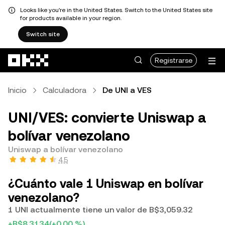
Looks like you're in the United States. Switch to the United States site
for products available in your region.
Switch site
Saltar al contenido principal
Registrarse
Inicio
Calculadora
De UNI a VES
UNI/VES: convierte Uniswap a
bolívar venezolano
Uniswap a bolívar venezolano
4.5
¿Cuánto vale 1 Uniswap en bolívar
venezolano?
1 UNI actualmente tiene un valor de B$3,059.32
+B$8.3134
(+0.00 %)