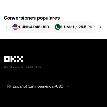
Conversiones populares
1 UNI
a
4.048 USD
1 UNI
a
1,125.5 PKR
©2017 - 2026 OKX.COM
Español (Latinoamérica)/USD