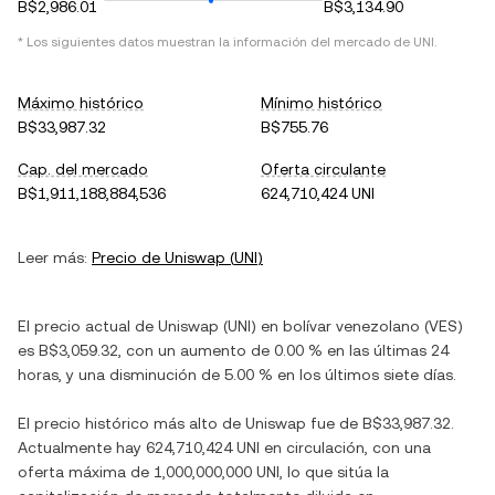
B$2,986.01
B$3,134.90
* Los siguientes datos muestran la información del mercado de
UNI
.
Máximo histórico
Mínimo histórico
B$33,987.32
B$755.76
Cap. del mercado
Oferta circulante
B$1,911,188,884,536
624,710,424 UNI
Leer más:
Precio de
Uniswap
(
UNI
)
El precio actual de
Uniswap
(
UNI
) en
bolívar venezolano
(
VES
)
es
B$3,059.32
, con
un aumento
de
0.00 %
en las últimas 24
horas, y
una disminución
de
5.00 %
en los últimos siete días.
El precio histórico más alto de
Uniswap
fue de
B$33,987.32
.
Actualmente hay
624,710,424 UNI
en circulación, con una
oferta máxima de
1,000,000,000 UNI
, lo que sitúa la