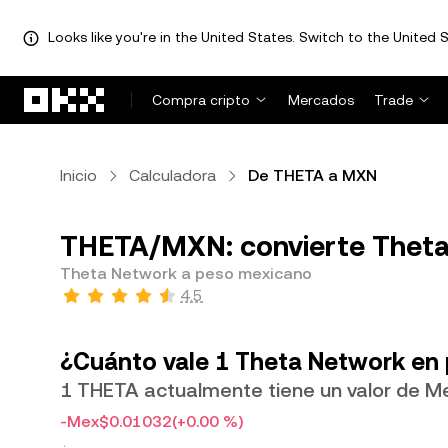
Looks like you're in the United States. Switch to the United S
Saltar al contenido principal
Compra cripto
Mercados
Trade
Inicio
Calculadora
De THETA a MXN
THETA/MXN: convierte Theta
Theta Network a peso mexicano
4.5
¿Cuánto vale 1 Theta Network en
1 THETA actualmente tiene un valor de 
-Mex$0.01032
(+0.00 %)