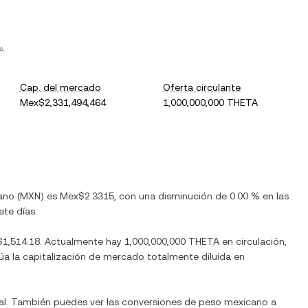
A
.
Cap. del mercado
Oferta circulante
Mex$2,331,494,464
1,000,000,000 THETA
ano
(
MXN
) es
Mex$2.3315
, con
una disminución
de
0.00 %
en las
ete días.
1,514.18
. Actualmente hay
1,000,000,000 THETA
en circulación,
itúa la capitalización de mercado totalmente diluida en
al. También puedes ver las conversiones de
peso mexicano
a