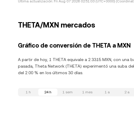
Última actualización:
Fri Aug 07 2026 02:51:03 (UTC+0000) (Coordinat
THETA/MXN mercados
Gráfico de conversión de THETA a MXN
A partir de hoy, 1 THETA equivale a 2.3315 MXN, con una ba
pasada, Theta Network (THETA) experimentó una suba del 
del 2.00 % en los últimos 30 días.
1 h
24 h
1 sem
1 mes
1 a
2 a