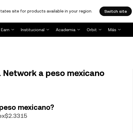
tates site for products available in your region.
Switch site
Earn
Institucional
Academia
Orbit
Más
 Network a peso mexicano
 peso mexicano?
Mex$2.3315