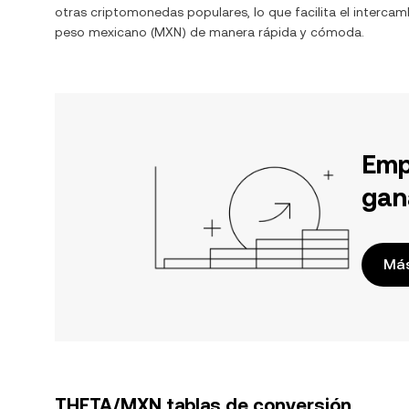
otras criptomonedas populares, lo que facilita el interca
peso mexicano
(
MXN
) de manera rápida y cómoda.
Emp
gan
Más
THETA/MXN tablas de conversión