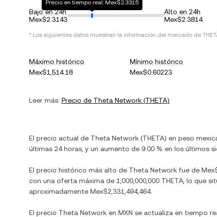
Precio en tiempo real: Mex$2.3315
Bajo en 24h
Alto en 24h
Mex$2.3143
Mex$2.3814
* Los siguientes datos muestran la información del mercado de
THET
Máximo histórico
Mínimo histórico
Mex$1,514.18
Mex$0.60223
Leer más:
Precio de
Theta Network
(
THETA
)
El precio actual de
Theta Network
(
THETA
) en
peso mexic
últimas 24 horas, y
un aumento
de
9.00 %
en los últimos si
El precio histórico más alto de
Theta Network
fue de
Mex$
con una oferta máxima de
1,000,000,000 THETA
, lo que s
aproximadamente
Mex$2,331,494,464
.
El precio
Theta Network
en
MXN
se actualiza en tiempo re