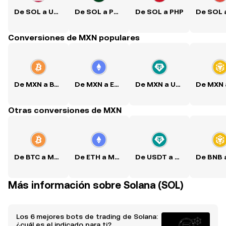
De SOL a USD
De SOL a PKR
De SOL a PHP
Conversiones de MXN populares
De MXN a BTC
De MXN a ETH
De MXN a USDT
Otras conversiones de MXN
De BTC a MXN
De ETH a MXN
De USDT a MXN
Más información sobre Solana (SOL)
Los 6 mejores bots de trading de Solana:
¿cuál es el indicado para ti?