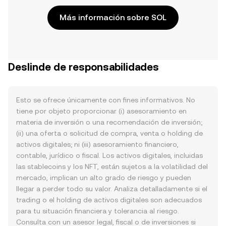
Más información sobre SOL
Deslinde de responsabilidades
Esto se ofrece únicamente con fines informativos. No
tiene por objeto proporcionar (i) asesoramiento en
materia de inversión o una recomendación de inversión;
(ii) una oferta o solicitud de compra, venta o holding de
activos digitales; ni (iii) asesoramiento financiero,
contable, jurídico o fiscal. Los activos digitales, incluidas
las stablecoins y los NFT, están sujetos a la volatilidad del
mercado, implican un alto grado de riesgo y pueden
llegar a perder todo su valor. Analiza detalladamente si el
trading o el holding de activos digitales son adecuados
para tu situación financiera y tolerancia al riesgo.
Consulta con un asesor legal, fiscal o de inversiones si