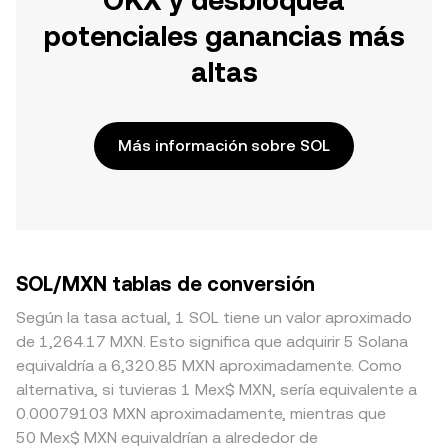
OKX y desbloquea
potenciales ganancias más
altas
Más información sobre SOL
SOL/MXN tablas de conversión
Según la tasa actual, 1 SOL tiene un valor aproximado
de 1,264.17 MXN. Esto significa que adquirir 5 Solana
equivaldría a 6,320.85 MXN aproximadamente. Como
alternativa, si tuvieras 1 Mex$ MXN, sería equivalente a
0.00079103 MXN aproximadamente, mientras que
50 Mex$ MXN equivaldrían a alrededor de