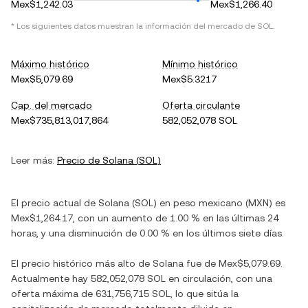
Mex$1,242.03
Mex$1,266.40
* Los siguientes datos muestran la información del mercado de
SOL
.
Máximo histórico
Mínimo histórico
Mex$5,079.69
Mex$5.3217
Cap. del mercado
Oferta circulante
Mex$735,813,017,864
582,052,078 SOL
Leer más:
Precio de
Solana
(
SOL
)
El precio actual de
Solana
(
SOL
) en
peso mexicano
(
MXN
) es
Mex$1,264.17
, con
un aumento
de
1.00 %
en las últimas 24
horas, y
una disminución
de
0.00 %
en los últimos siete días.
El precio histórico más alto de
Solana
fue de
Mex$5,079.69
.
Actualmente hay
582,052,078 SOL
en circulación, con una
oferta máxima de
631,756,715 SOL
, lo que sitúa la