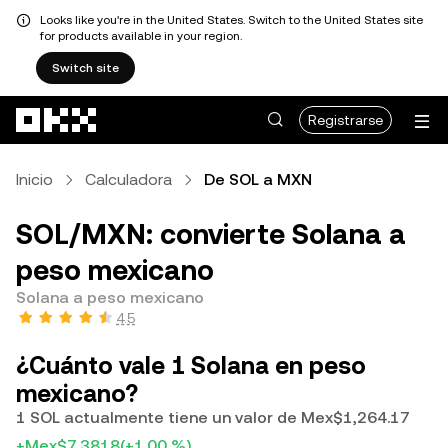
Looks like you're in the United States. Switch to the United States site
for products available in your region.
Switch site
Saltar al contenido principal
Registrarse
Inicio
Calculadora
De SOL a MXN
SOL/MXN: convierte Solana a
peso mexicano
Solana a peso mexicano
4.5
¿Cuánto vale 1 Solana en peso
mexicano?
1 SOL actualmente tiene un valor de Mex$1,264.17
+Mex$7.3818
(+1.00 %)