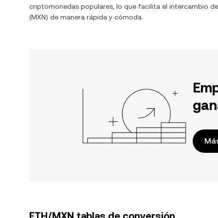
criptomonedas populares, lo que facilita el intercambio d
(
MXN
) de manera rápida y cómoda.
Emp
gan
Más
ETH/MXN tablas de conversión