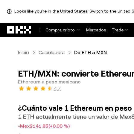
Looks like you're in the United States. Switch to the United S
Saltar al contenido principal
Compra cripto
Mercados
Trade
Inicio
Calculadora
De ETH a MXN
ETH/MXN: convierte Ethereu
Ethereum a peso mexicano
4.7
¿Cuánto vale 1 Ethereum en peso
1 ETH actualmente tiene un valor de Mex
-Mex$141.85
(+0.00 %)