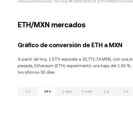
Última actualización:
Thu Aug 06 2026 22:41:21 (UTC+0000) (Coordina
ETH/MXN mercados
Gráfico de conversión de ETH a MXN
A partir de hoy, 1 ETH equivale a 32,771.74 MXN, con una b
pasada, Ethereum (ETH) experimentó una baja del 1.00 %. L
los últimos 30 días.
1 h
24 h
1 sem
1 mes
1 a
2 a