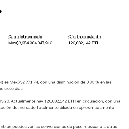
65
Cap. del mercado
Oferta circulante
Mex$3,954,964,047,916
120,682,142 ETH
N
) es
Mex$32,771.74
, con
una disminución
de
0.00 %
en las
s siete días.
43.28
. Actualmente hay
120,682,142 ETH
en circulación, con una
talización de mercado totalmente diluida en aproximadamente
ambién puedes ver las conversiones de
peso mexicano
a otras