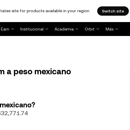
tates site for products available in your region.
Switch site
Earn
Institucional
Academia
Orbit
Más
m a peso mexicano
 mexicano?
$32,771.74