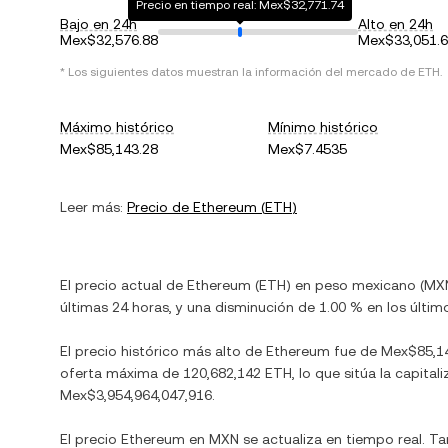
Precio en tiempo real: Mex$32,771.74
Bajo en 24h
Alto en 24h
Mex$32,576.88
Mex$33,051.
* Los siguientes datos muestran la información del mercado de
ETH
.
Máximo histórico
Mínimo histórico
Mex$85,143.28
Mex$7.4535
Leer más:
Precio de
Ethereum
(
ETH
)
El precio actual de
Ethereum
(
ETH
) en
peso mexicano
(
MX
últimas 24 horas, y
una disminución
de
1.00 %
en los último
El precio histórico más alto de
Ethereum
fue de
Mex$85,1
oferta máxima de
120,682,142 ETH
, lo que sitúa la capi
Mex$3,954,964,047,916
.
El precio
Ethereum
en
MXN
se actualiza en tiempo real. T