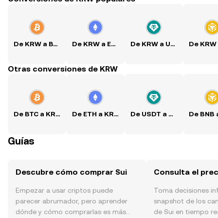
De KRW a BTC
De KRW a ETH
De KRW a USDT
Otras conversiones de KRW
De BTC a KRW
De ETH a KRW
De USDT a KRW
Guías
Descubre cómo comprar Sui
Consulta el prec
Empezar a usar criptos puede
Toma decisiones i
parecer abrumador, pero aprender
snapshot de los ca
dónde y cómo comprarlas es más
de Sui en tiempo rea