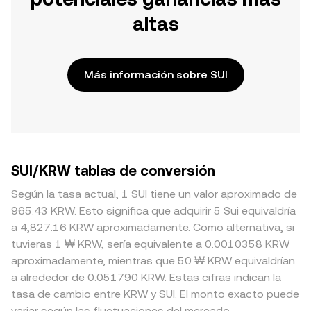
altas
Más información sobre SUI
SUI/KRW tablas de conversión
Según la tasa actual, 1 SUI tiene un valor aproximado de
965.43 KRW. Esto significa que adquirir 5 Sui equivaldría
a 4,827.16 KRW aproximadamente. Como alternativa, si
tuvieras 1 ₩ KRW, sería equivalente a 0.0010358 KRW
aproximadamente, mientras que 50 ₩ KRW equivaldrían
a alrededor de 0.051790 KRW. Estas cifras indican la
tasa de cambio entre KRW y SUI. El monto exacto puede
variar según las fluctuaciones del mercado.