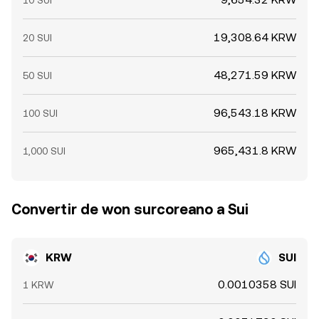
10 SUI
19,308.64 KRW
20 SUI
48,271.59 KRW
50 SUI
96,543.18 KRW
100 SUI
965,431.8 KRW
1,000 SUI
Convertir de won surcoreano a Sui
KRW
SUI
0.0010358 SUI
1 KRW