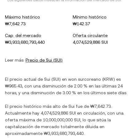
* Los siguientes datos muestran la información del mercado de
SUI
.
Máximo histórico
Mínimo histórico
₩7,642.73
₩142.37
Cap. del mercado
Oferta circulante
₩3,933,680,793,440
4,074,529,886 SUI
Leer más:
Precio de
Sui
(
SUI
)
El precio actual de
Sui
(
SUI
) en
won surcoreano
(
KRW
) es
₩965.43
, con
una disminución
de
2.00 %
en las últimas 24
horas, y
una disminución
de
3.00 %
en los últimos siete días.
El precio histórico más alto de
Sui
fue de
₩7,642.73
.
Actualmente hay
4,074,529,886 SUI
en circulación, con una
oferta máxima de
10,000,000,000 SUI
, lo que sitúa la
capitalización de mercado totalmente diluida en
aproximadamente
₩3,933,680,793,440
.