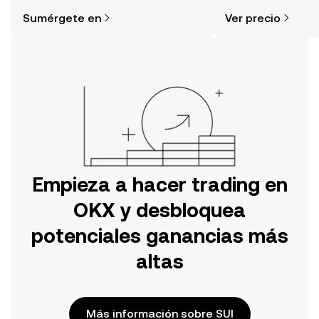
simple de lo que piensas. Comienza
de la comunidad, la
Sumérgete en
Ver precio
tu aventura en la aplicación móvil de
OKX o aquí mismo en la página web.
Empieza a hacer trading en
OKX y desbloquea
potenciales ganancias más
altas
Más información sobre SUI