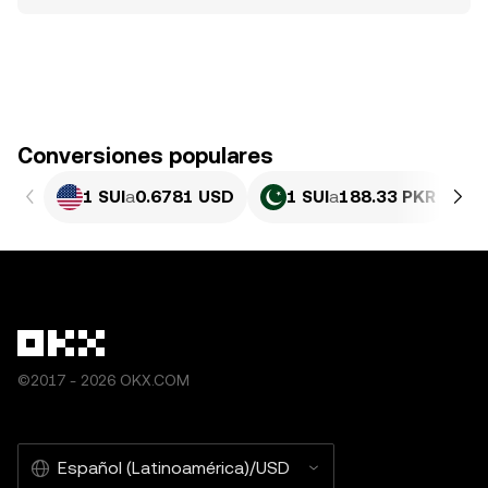
Conversiones populares
1 SUI
a
0.6781 USD
1 SUI
a
188.33 PKR
©2017 - 2026 OKX.COM
Español (Latinoamérica)/USD