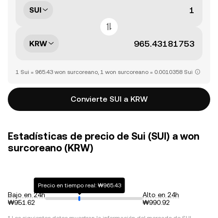
SUI
KRW
1 Sui = 965.43 won surcoreano, 1 won surcoreano = 0.0010358 Sui
Convierte SUI a KRW
Estadísticas de precio de Sui (SUI) a won
surcoreano (KRW)
Precio en tiempo real: ₩965.43
Bajo en 24h
Alto en 24h
₩951.62
₩990.92