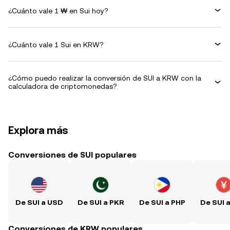
¿Cuánto vale 1 ₩ en Sui hoy?
¿Cuánto vale 1 Sui en KRW?
¿Cómo puedo realizar la conversión de SUI a KRW con la
calculadora de criptomonedas?
Explora más
Conversiones de SUI populares
De SUI a USD
De SUI a PKR
De SUI a PHP
De SUI 
Conversiones de KRW populares