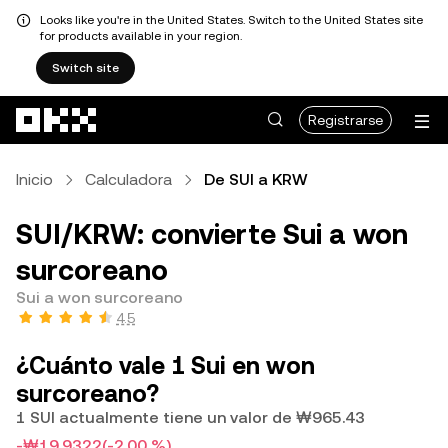
Looks like you're in the United States. Switch to the United States site
for products available in your region.
Switch site
Saltar al contenido principal
Registrarse
Inicio
Calculadora
De SUI a KRW
SUI/KRW: convierte Sui a won
surcoreano
Sui a won surcoreano
4.5
¿Cuánto vale 1 Sui en won
surcoreano?
1 SUI actualmente tiene un valor de ₩965.43
-₩19.9322
(-2.00 %)