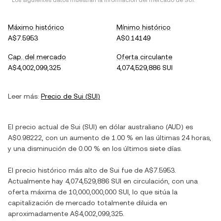
* Los siguientes datos muestran la información del mercado de
SUI
.
Máximo histórico
Mínimo histórico
A$7.5953
A$0.14149
Cap. del mercado
Oferta circulante
A$4,002,099,325
4,074,529,886 SUI
Leer más:
Precio de
Sui
(
SUI
)
El precio actual de
Sui
(
SUI
) en
dólar australiano
(
AUD
) es
A$0.98222
, con
un aumento
de
1.00 %
en las últimas 24 horas,
y
una disminución
de
0.00 %
en los últimos siete días.
El precio histórico más alto de
Sui
fue de
A$7.5953
.
Actualmente hay
4,074,529,886 SUI
en circulación, con una
oferta máxima de
10,000,000,000 SUI
, lo que sitúa la
capitalización de mercado totalmente diluida en
aproximadamente
A$4,002,099,325
.