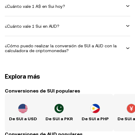
¿Cuánto vale 1 A$ en Sui hoy?
¿Cuánto vale 1 Sui en AUD?
¿Cómo puedo realizar la conversión de SUI a AUD con la
calculadora de criptomonedas?
Explora más
Conversiones de SUI populares
De SUI a USD
De SUI a PKR
De SUI a PHP
De SUI 
Conversiones de AUD populares