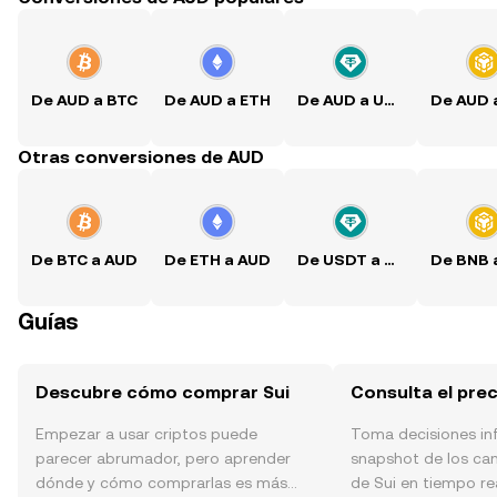
De AUD a BTC
De AUD a ETH
De AUD a USDT
Otras conversiones de AUD
De BTC a AUD
De ETH a AUD
De USDT a AUD
Guías
Descubre cómo comprar Sui
Consulta el prec
Empezar a usar criptos puede
Toma decisiones i
parecer abrumador, pero aprender
snapshot de los ca
dónde y cómo comprarlas es más
de Sui en tiempo rea