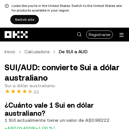
Looks like you're in the United States. Switch to the United States site
for products available in your region.
Switch site
Saltar al contenido principal
Registrarse
Inicio
Calculadora
De SUI a AUD
SUI/AUD: convierte Sui a dólar
australiano
Sui a dólar australiano
4.5
¿Cuánto vale 1 Sui en dólar
australiano?
1 SUI actualmente tiene un valor de A$0.98222
+A$0.014008
(+1.00 %)