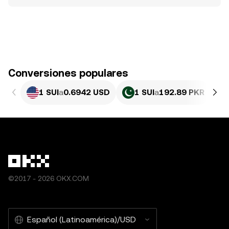
Conversiones populares
1 SUI
a
0.6942 USD
1 SUI
a
192.89 PKR
©2017 - 2026 OKX.COM
Español (Latinoamérica)/USD