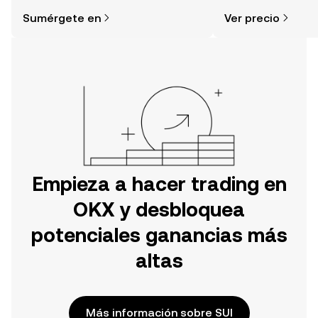
simple de lo que piensas. Comienza
de la comunidad, la
Sumérgete en
Ver precio
tu aventura en la aplicación móvil de
OKX o aquí mismo en la página web.
Empieza a hacer trading en
OKX y desbloquea
potenciales ganancias más
altas
Más información sobre SUI