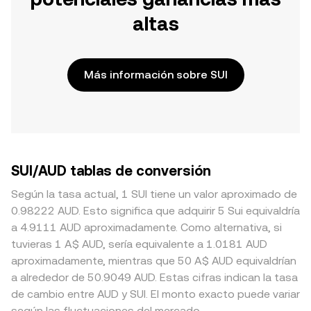
altas
Más información sobre SUI
SUI/AUD tablas de conversión
Según la tasa actual, 1 SUI tiene un valor aproximado de
0.98222 AUD. Esto significa que adquirir 5 Sui equivaldría
a 4.9111 AUD aproximadamente. Como alternativa, si
tuvieras 1 A$ AUD, sería equivalente a 1.0181 AUD
aproximadamente, mientras que 50 A$ AUD equivaldrían
a alrededor de 50.9049 AUD. Estas cifras indican la tasa
de cambio entre AUD y SUI. El monto exacto puede variar
según las fluctuaciones del mercado.