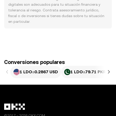
digitales son adecuados para tu situación financiera y
tolerancia al riesgo. Contrata asesoramiento jurídico,
fiscal o de inversiones si tienes dudas sobre tu situación
en particular.
Conversiones populares
1 LDO
a
0.2867 USD
1 LDO
a
79.71 PKR
©2017 - 2026 OKX.COM