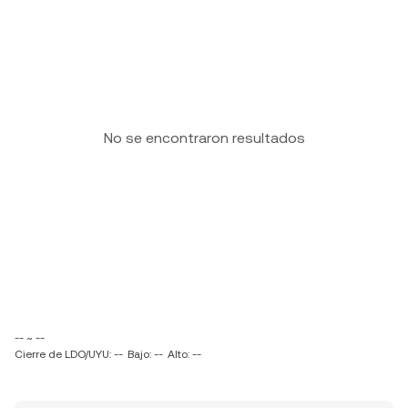
No se encontraron resultados
-- ~ --
Cierre de LDO/UYU: --
Bajo: --
Alto: --