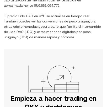
capitalización de mercado totalmente diluida en
aproximadamente
$U9,653,094,772
.
El precio
Lido DAO
en
UYU
se actualiza en tiempo real.
También puedes ver las conversiones de
peso uruguayo
a
otras criptomonedas populares, lo que facilita el intercambio
de
Lido DAO
(
LDO
) y otras monedas digitales por
peso
uruguayo
(
UYU
) de manera rápida y cómoda.
Empieza a hacer trading en