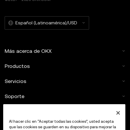
Español (Latinoamérica)/USD
Más acerca de OKX
Productos
Servicios
Soporte
Comprar criptos
Al hacer clic en “Aceptar todas las cookies”, usted acepta
Calculadora de criptomonedas
que las cookies se guarden en su dispositivo para mejorar la