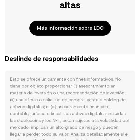
altas
Más información sobre LDO
Deslinde de responsabilidades
Esto se ofrece únicamente con fines informativos. No
tiene por objeto proporcionar (i) asesoramiento en
materia de inversión o una recomendación de inversión;
(ii) una oferta o solicitud de compra, venta o holding de
activos digitales; ni (iii) asesoramiento financiero,
contable, jurídico o fiscal. Los activos digitales, incluidas
las stablecoins y los NFT, están sujetos a la volatilidad del
mercado, implican un alto grado de riesgo y pueden
llegar a perder todo su valor. Analiza detalladamente si el