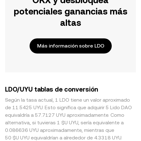
OKX y desbloquea
potenciales ganancias más
altas
Más información sobre LDO
LDO/UYU tablas de conversión
Según la tasa actual, 1 LDO tiene un valor aproximado
de 11.5425 UYU. Esto significa que adquirir 5 Lido DAO
equivaldría a 57.7127 UYU aproximadamente. Como
alternativa, si tuvieras 1 $U UYU, sería equivalente a
0.086636 UYU aproximadamente, mientras que
50 $U UYU equivaldrían a alrededor de 4.3318 UYU.