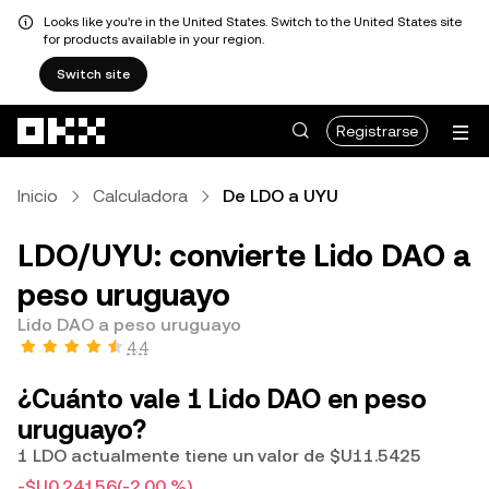
Looks like you're in the United States. Switch to the United States site
for products available in your region.
Switch site
Saltar al contenido principal
Registrarse
Inicio
Calculadora
De LDO a UYU
LDO/UYU: convierte Lido DAO a
peso uruguayo
Lido DAO a peso uruguayo
4.4
¿Cuánto vale 1 Lido DAO en peso
uruguayo?
1 LDO actualmente tiene un valor de $U11.5425
-$U0.24156
(-2.00 %)