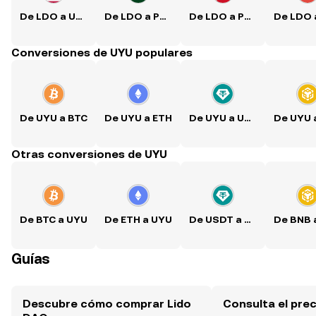
De LDO a USD
De LDO a PKR
De LDO a PHP
Conversiones de UYU populares
De UYU a BTC
De UYU a ETH
De UYU a USDT
Otras conversiones de UYU
De BTC a UYU
De ETH a UYU
De USDT a UYU
Guías
Descubre cómo comprar Lido
Consulta el pre