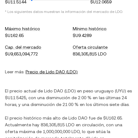
$U11.5144
$U12.0659
* Los siguientes datos muestran la información del mercado de
LDO
.
Máximo histórico
Mínimo histórico
$U162.65
$U9.4289
Cap. del mercado
Oferta circulante
$U9,653,094,772
836,305,815 LDO
Leer más:
Precio de
Lido DAO
(
LDO
)
El precio actual de
Lido DAO
(
LDO
) en
peso uruguayo
(
UYU
) es
$U11.5425
, con
una disminución
de
2.00 %
en las últimas 24
horas, y
una disminución
de
21.00 %
en los últimos siete días.
El precio histórico más alto de
Lido DAO
fue de
$U162.65
.
Actualmente hay
836,305,815 LDO
en circulación, con una
oferta máxima de
1,000,000,000 LDO
, lo que sitúa la