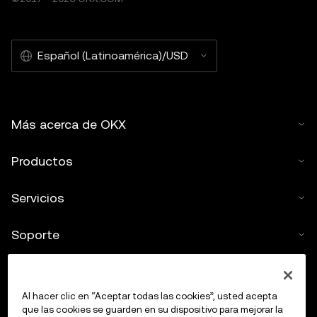
Español (Latinoamérica)/USD
Más acerca de OKX
Productos
Servicios
Soporte
Comprar criptos
Al hacer clic en “Aceptar todas las cookies”, usted acepta
Calculadora de criptomonedas
que las cookies se guarden en su dispositivo para mejorar la