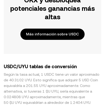
OKX y desbloquea
potenciales ganancias más
altas
Más información sobre USDC
USDC/UYU tablas de conversión
Según la tasa actual, 1 USDC tiene un valor aproximado
de 40.3102 UYU. Esto significa que adquirir 5 USD Coin
equivaldría a 201.55 UYU aproximadamente. Como
alternativa, si tuvieras 1 $U UYU, sería equivalente a
0.024808 UYU aproximadamente, mientras que
50 $U UYU equivaldrían a alrededor de 1.2404 UYU.