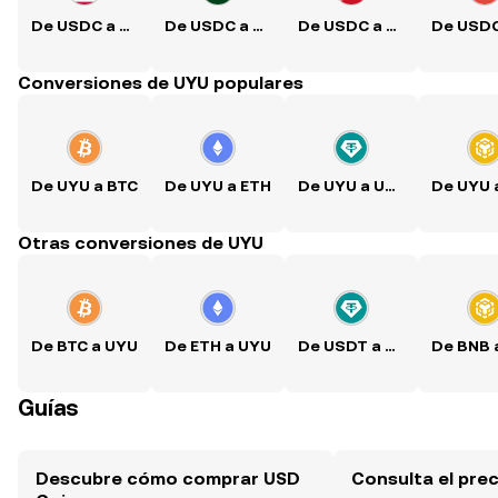
De USDC a USD
De USDC a PKR
De USDC a PHP
Conversiones de UYU populares
De UYU a BTC
De UYU a ETH
De UYU a USDT
Otras conversiones de UYU
De BTC a UYU
De ETH a UYU
De USDT a UYU
Guías
Descubre cómo comprar USD
Consulta el pre