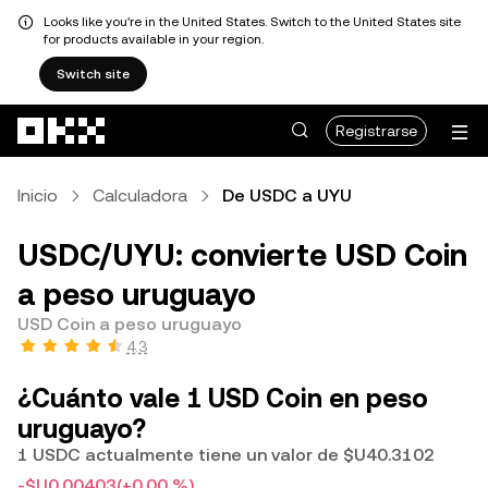
Looks like you're in the United States. Switch to the United States site
for products available in your region.
Switch site
Saltar al contenido principal
Registrarse
Inicio
Calculadora
De USDC a UYU
USDC/UYU: convierte USD Coin
a peso uruguayo
USD Coin a peso uruguayo
4.3
¿Cuánto vale 1 USD Coin en peso
uruguayo?
1 USDC actualmente tiene un valor de $U40.3102
-$U0.00403
(+0.00 %)