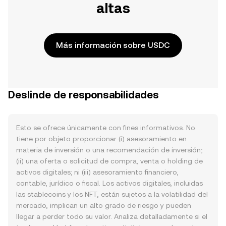
altas
Más información sobre USDC
Deslinde de responsabilidades
Esto se ofrece únicamente con fines informativos. No
tiene por objeto proporcionar (i) asesoramiento en
materia de inversión o una recomendación de inversión;
(ii) una oferta o solicitud de compra, venta o holding de
activos digitales; ni (iii) asesoramiento financiero,
contable, jurídico o fiscal. Los activos digitales, incluidas
las stablecoins y los NFT, están sujetos a la volatilidad del
mercado, implican un alto grado de riesgo y pueden
llegar a perder todo su valor. Analiza detalladamente si el