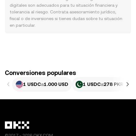
digitales son adecuados para tu situación financiera y
tolerancia al riesgo. Contrata asesoramiento jurídico,
fiscal o de inversiones si tienes dudas sobre tu situación
en particular.
Conversiones populares
1 USDC
a
1.000 USD
1 USDC
a
278 PKR
©2017 - 2026 OKX.COM