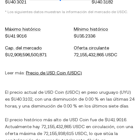
$U40.3021
$U40.3182
* Los siguientes datos muestran la información del mercado de
USDC
.
Máximo histórico
Mínimo histórico
$U41.9016
$U35.2336
Cap. del mercado
Oferta circulante
$U2,908,596,500,871
72,155,432,865 USDC
Leer más:
Precio de
USD Coin
(
USDC
)
El precio actual de
USD Coin
(
USDC
) en
peso uruguayo
(
UYU
)
es
$U40.3102
, con
una disminución
de
0.00 %
en las últimas 24
horas, y
una disminución
de
0.00 %
en los últimos siete días.
El precio histórico más alto de
USD Coin
fue de
$U41.9016
.
Actualmente hay
72,155,432,865 USDC
en circulación, con una
oferta máxima de
72,155,938,615 USDC
, lo que sitúa la