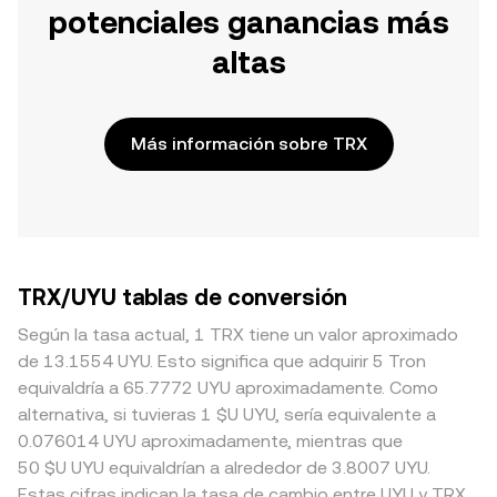
potenciales ganancias más
altas
Más información sobre TRX
TRX/UYU tablas de conversión
Según la tasa actual, 1 TRX tiene un valor aproximado
de 13.1554 UYU. Esto significa que adquirir 5 Tron
equivaldría a 65.7772 UYU aproximadamente. Como
alternativa, si tuvieras 1 $U UYU, sería equivalente a
0.076014 UYU aproximadamente, mientras que
50 $U UYU equivaldrían a alrededor de 3.8007 UYU.
Estas cifras indican la tasa de cambio entre UYU y TRX.