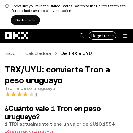
Looks like you're in the United States. Switch to the United States site
for products available in your region.
Switch site
Saltar al contenido principal
Registrarse
Inicio
Calculadora
De TRX a UYU
TRX/UYU: convierte Tron a
peso uruguayo
Tron a peso uruguayo
4
¿Cuánto vale 1 Tron en peso
uruguayo?
1 TRX actualmente tiene un valor de $U13.1554
-$U0.01933
(+0.00 %)