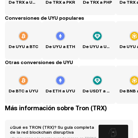
De TRX a USD
De TRX a PKR
De TRX a PHP
Conversiones de UYU populares
De UYU a BTC
De UYU a ETH
De UYU a USDT
Otras conversiones de UYU
De BTC a UYU
De ETH a UYU
De USDT a UYU
Más información sobre Tron (TRX)
¿Qué es TRON (TRX)? Su guía completa
de la red blockchain disruptiva