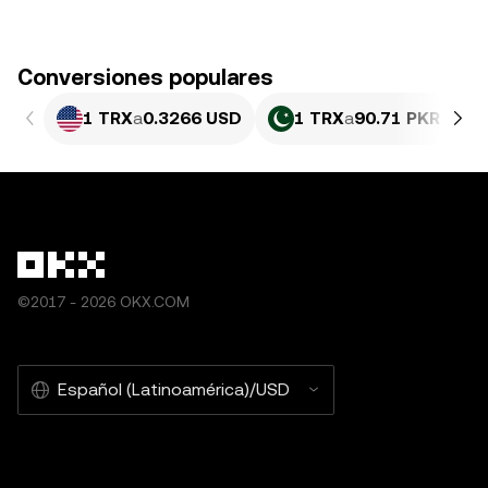
Conversiones populares
1 TRX
a
0.3266 USD
1 TRX
a
90.71 PKR
©2017 - 2026 OKX.COM
Español (Latinoamérica)/USD