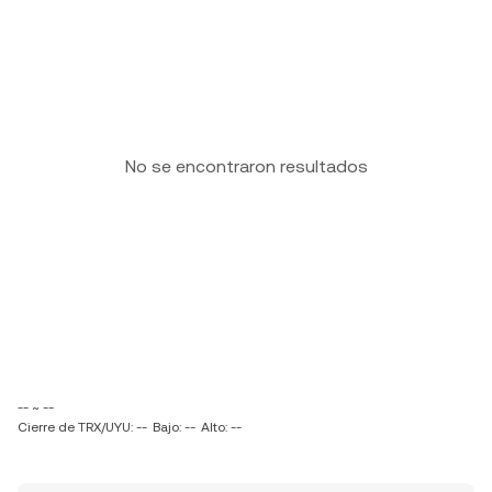
No se encontraron resultados
-- ~ --
Cierre de TRX/UYU: --
Bajo: --
Alto: --