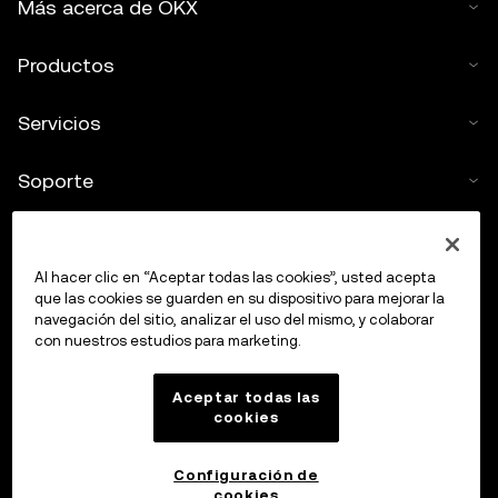
Más acerca de OKX
Productos
Servicios
Soporte
Comprar criptos
Al hacer clic en “Aceptar todas las cookies”, usted acepta
Calculadora de criptomonedas
que las cookies se guarden en su dispositivo para mejorar la
navegación del sitio, analizar el uso del mismo, y colaborar
con nuestros estudios para marketing.
Haz trading
Aceptar todas las
cookies
Configuración de
cookies