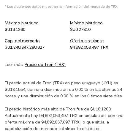
* Los siguientes datos muestran la información del mercado de
TRX
.
Máximo histórico
Mínimo histórico
$U18.1260
$U0.27310
Cap. del mercado
Oferta circulante
$U1,248,347,298,627
94,892,053,497 TRX
Leer más:
Precio de
Tron
(
TRX
)
El precio actual de
Tron
(
TRX
) en
peso uruguayo
(
UYU
) es
$U13.1554
, con
una disminución
de
0.00 %
en las últimas 24
horas, y
una disminución
de
0.00 %
en los últimos siete días.
El precio histórico más alto de
Tron
fue de
$U18.1260
.
Actualmente hay
94,892,053,497 TRX
en circulación, con una
oferta máxima de
94,892,837,697 TRX
, lo que sitúa la
capitalización de mercado totalmente diluida en