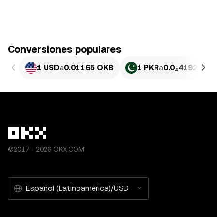
Conversiones populares
1 USD
a
0.01165 OKB
1 PKR
a
0.0₄4192 OKB
©2017 - 2026 OKX.COM
Español (Latinoamérica)/USD