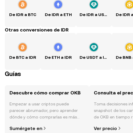
De IDR a BTC
De IDR a ETH
De IDR a USDT
De IDR 
Otras conversiones de IDR
De BTC a IDR
De ETH a IDR
De USDT a IDR
De BNB 
Guías
Descubre cómo comprar OKB
Consulta el pre
Empezar a usar criptos puede
Toma decisiones i
parecer abrumador, pero aprender
snapshot de los ca
dónde y cómo comprarlas es más
de OKB en tiempo re
simple de lo que piensas. Comienza
de la comunidad, la
Sumérgete en
Ver precio
tu aventura en la aplicación móvil de