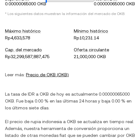
0.00000065000 OKB
0.00000065000 OKB
* Los siguientes datos muestran la información del mercado de
OKB
.
Máximo histórico
Mínimo histórico
Rp4,633,578
Rp10,231.14
Cap. del mercado
Oferta circulante
Rp32,299,587,887,475
21,000,000 OKB
Leer más:
Precio de
OKB
(
OKB
)
La tasa de
IDR
a
OKB
de hoy es actualmente
0.00000065000
OKB
. Fue
baja
0.00 %
en las últimas 24 horas y
baja
0.00 %
en
los últimos siete días.
El precio de
rupia indonesia
a
OKB
se actualiza en tiempo real.
Además, nuestra herramienta de conversión proporciona un
listado de otras monedas fiat que se pueden cambiar por
OKB