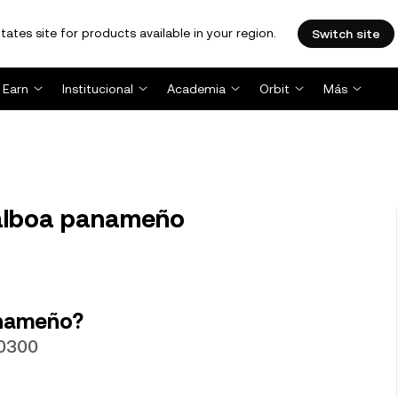
tates site for products available in your region.
Switch site
Earn
Institucional
Academia
Orbit
Más
alboa panameño
anameño?
.0300