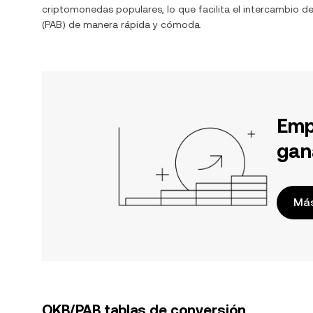
criptomonedas populares, lo que facilita el intercambio d
(
PAB
) de manera rápida y cómoda.
Emp
gan
Más
OKB/PAB tablas de conversión