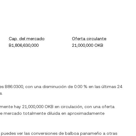
Cap. del mercado
Oferta circulante
B1,806,630,000
21,000,000 OKB
 es
B86.0300
, con
una disminución
de
0.00 %
en las últimas 24
s.
almente hay
21,000,000 OKB
en circulación, con una oferta
ón de mercado totalmente diluida en aproximadamente
 puedes ver las conversiones de
balboa panameño
a otras