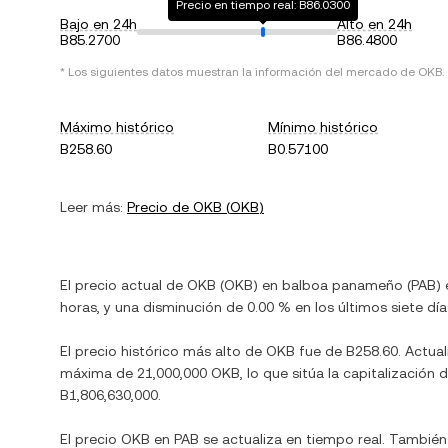
Precio en tiempo real: B86.0300
Bajo en 24h
Alto en 24h
B85.2700
B86.4800
* Los siguientes datos muestran la información del mercado de
OKB
.
Máximo histórico
Mínimo histórico
B258.60
B0.57100
Leer más:
Precio de
OKB
(
OKB
)
El precio actual de
OKB
(
OKB
) en
balboa panameño
(
PAB
)
horas, y
una disminución
de
0.00 %
en los últimos siete día
El precio histórico más alto de
OKB
fue de
B258.60
. Actu
máxima de
21,000,000 OKB
, lo que sitúa la capitalizaci
B1,806,630,000
.
El precio
OKB
en
PAB
se actualiza en tiempo real. También