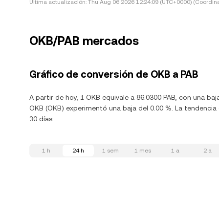
Última actualización:
Thu Aug 06 2026 12:24:09 (UTC+0000) (Coordina
OKB/PAB mercados
Gráfico de conversión de OKB a PAB
A partir de hoy, 1 OKB equivale a 86.0300 PAB, con una baj
OKB (OKB) experimentó una baja del 0.00 %. La tendencia d
30 días.
1 h
24 h
1 sem
1 mes
1 a
2 a