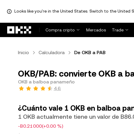
Looks like you're in the United States. Switch to the United S
Saltar al contenido principal
Compra cripto
Mercados
Trade
Inicio
Calculadora
De OKB a PAB
OKB/PAB: convierte OKB a b
OKB a balboa panameño
4.6
¿Cuánto vale 1 OKB en balboa p
1 OKB actualmente tiene un valor de B86
-B0.21000
(+0.00 %)