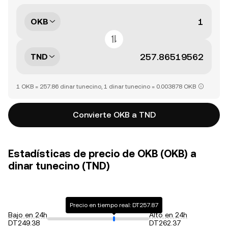
OKB
TND
1 OKB = 257.86 dinar tunecino, 1 dinar tunecino = 0.003878 OKB
Convierte OKB a TND
Estadísticas de precio de OKB (OKB) a
dinar tunecino (TND)
Precio en tiempo real: DT257.87
Bajo en 24h
Alto en 24h
DT249.38
DT262.37