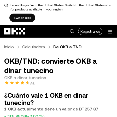
Looks like you're in the United States. Switch to the United States site
for products available in your region.
Switch site
Saltar al contenido principal
Registrarse
Inicio
Calculadora
De OKB a TND
OKB/TND: convierte OKB a
dinar tunecino
OKB a dinar tunecino
4.6
¿Cuánto vale 1 OKB en dinar
tunecino?
1 OKB actualmente tiene un valor de DT257.87
+DT5.8506
(+2.00 %)