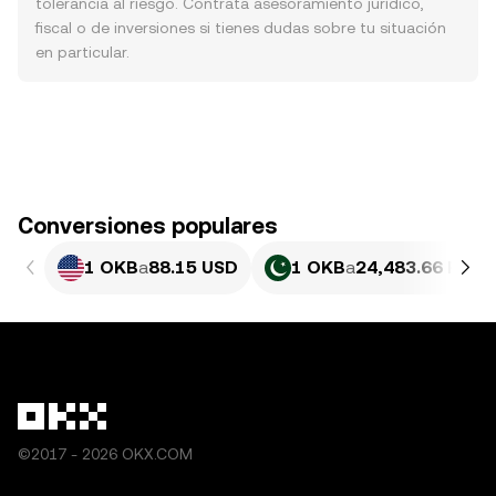
tolerancia al riesgo. Contrata asesoramiento jurídico,
fiscal o de inversiones si tienes dudas sobre tu situación
en particular.
Conversiones populares
1 OKB
a
88.15 USD
1 OKB
a
24,483.66 PKR
©2017 - 2026 OKX.COM