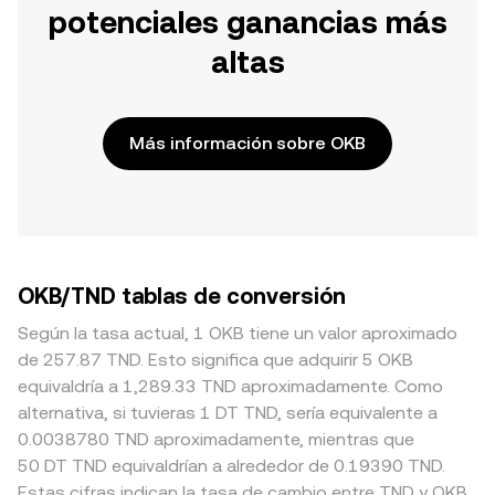
potenciales ganancias más
altas
Más información sobre OKB
OKB/TND tablas de conversión
Según la tasa actual, 1 OKB tiene un valor aproximado
de 257.87 TND. Esto significa que adquirir 5 OKB
equivaldría a 1,289.33 TND aproximadamente. Como
alternativa, si tuvieras 1 DT TND, sería equivalente a
0.0038780 TND aproximadamente, mientras que
50 DT TND equivaldrían a alrededor de 0.19390 TND.
Estas cifras indican la tasa de cambio entre TND y OKB.