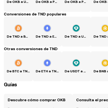
De OKB a USD
De OKB a PKR
De OKB a PHP
Conversiones de TND populares
De TND a BTC
De TND a ETH
De TND a USDT
Otras conversiones de TND
De BTC a TND
De ETH a TND
De USDT a TND
Guías
Descubre cómo comprar OKB
Consulta el pre