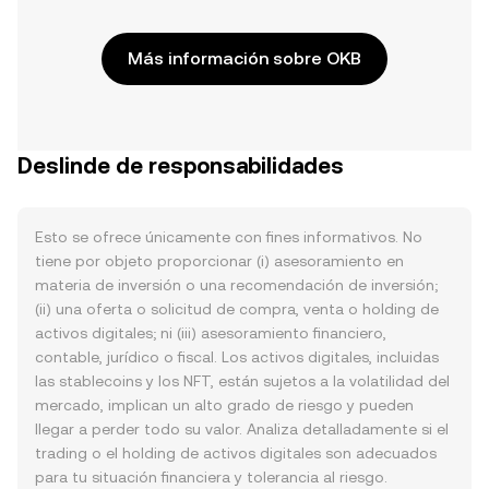
Más información sobre OKB
Deslinde de responsabilidades
Esto se ofrece únicamente con fines informativos. No
tiene por objeto proporcionar (i) asesoramiento en
materia de inversión o una recomendación de inversión;
(ii) una oferta o solicitud de compra, venta o holding de
activos digitales; ni (iii) asesoramiento financiero,
contable, jurídico o fiscal. Los activos digitales, incluidas
las stablecoins y los NFT, están sujetos a la volatilidad del
mercado, implican un alto grado de riesgo y pueden
llegar a perder todo su valor. Analiza detalladamente si el
trading o el holding de activos digitales son adecuados
para tu situación financiera y tolerancia al riesgo.