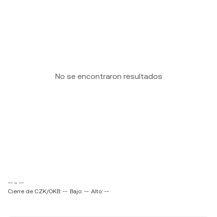
No se encontraron resultados
-- ~ --
Cierre de CZK/OKB: --
Bajo: --
Alto: --