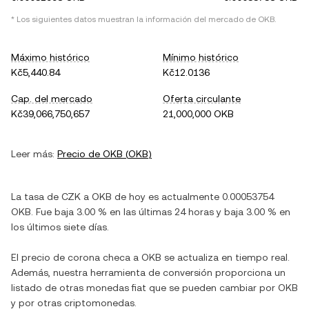
* Los siguientes datos muestran la información del mercado de
OKB
.
Máximo histórico
Mínimo histórico
Kč5,440.84
Kč12.0136
Cap. del mercado
Oferta circulante
Kč39,066,750,657
21,000,000 OKB
Leer más:
Precio de
OKB
(
OKB
)
La tasa de
CZK
a
OKB
de hoy es actualmente
0.00053754
OKB
. Fue
baja
3.00 %
en las últimas 24 horas y
baja
3.00 %
en
los últimos siete días.
El precio de
corona checa
a
OKB
se actualiza en tiempo real.
Además, nuestra herramienta de conversión proporciona un
listado de otras monedas fiat que se pueden cambiar por
OKB
y por otras criptomonedas.