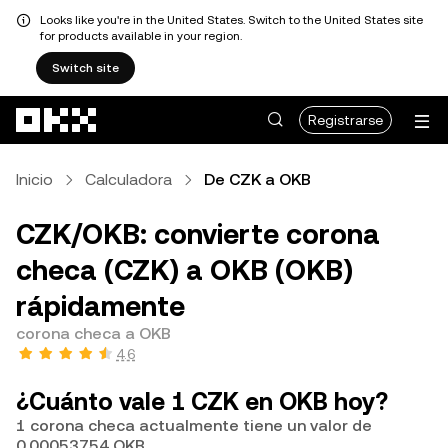
Looks like you're in the United States. Switch to the United States site
for products available in your region.
Switch site
Saltar al contenido principal
Registrarse
Inicio
Calculadora
De CZK a OKB
CZK/OKB: convierte corona
checa (CZK) a OKB (OKB)
rápidamente
corona checa a OKB
4.6
¿Cuánto vale 1 CZK en OKB hoy?
1 corona checa actualmente tiene un valor de
0.00053754 OKB