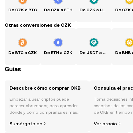
De CZK a BTC
De CZK a ETH
De CZK a USDT
Otras conversiones de CZK
De BTC a CZK
De ETH a CZK
De USDT a CZK
Guías
Descubre cómo comprar OKB
Consulta el pre
Empezar a usar criptos puede
Toma decisiones i
parecer abrumador, pero aprender
snapshot de los ca
dónde y cómo comprarlas es más
de OKB en tiempo re
simple de lo que piensas. Comienza
de la comunidad, la
Sumérgete en
Ver precio
tu aventura en la aplicación móvil de
OKX o aquí mismo en la página web.