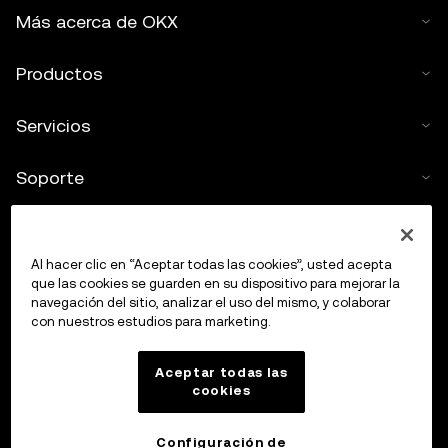
Más acerca de OKX
Productos
Servicios
Soporte
Comprar criptos
Al hacer clic en “Aceptar todas las cookies”, usted acepta
Calculadora de criptomonedas
que las cookies se guarden en su dispositivo para mejorar la
navegación del sitio, analizar el uso del mismo, y colaborar
con nuestros estudios para marketing.
Haz trading
Aceptar todas las
cookies
Configuración de