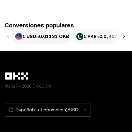
Conversiones populares
1 USD
a
0.01131 OKB
1 PKR
a
0.0₄407 OKB
©2017 - 2026 OKX.COM
Español (Latinoamérica)/USD