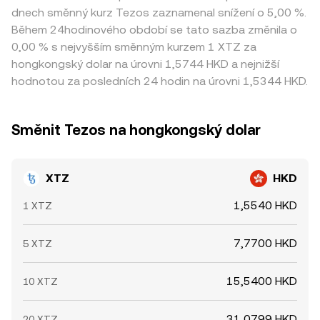
dnech směnný kurz Tezos zaznamenal snížení o 5,00 %.
Během 24hodinového období se tato sazba změnila o
0,00 % s nejvyšším směnným kurzem 1 XTZ za
hongkongský dolar na úrovni 1,5744 HKD a nejnižší
hodnotou za posledních 24 hodin na úrovni 1,5344 HKD.
Směnit Tezos na hongkongský dolar
XTZ
HKD
1,5540 HKD
1 XTZ
7,7700 HKD
5 XTZ
15,5400 HKD
10 XTZ
31,0799 HKD
20 XTZ