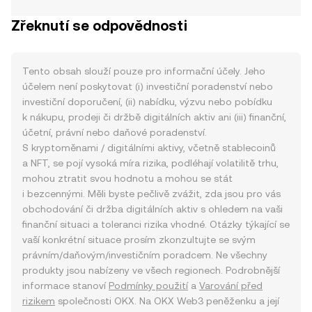
Zřeknutí se odpovědnosti
Tento obsah slouží pouze pro informační účely. Jeho
účelem není poskytovat (i) investiční poradenství nebo
investiční doporučení, (ii) nabídku, výzvu nebo pobídku
k nákupu, prodeji či držbě digitálních aktiv ani (iii) finanční,
účetní, právní nebo daňové poradenství.
S kryptoměnami / digitálními aktivy, včetně stablecoinů
a NFT, se pojí vysoká míra rizika, podléhají volatilitě trhu,
mohou ztratit svou hodnotu a mohou se stát
i bezcennými. Měli byste pečlivě zvážit, zda jsou pro vás
obchodování či držba digitálních aktiv s ohledem na vaši
finanční situaci a toleranci rizika vhodné. Otázky týkající se
vaší konkrétní situace prosím zkonzultujte se svým
právním/daňovým/investičním poradcem. Ne všechny
produkty jsou nabízeny ve všech regionech. Podrobnější
informace stanoví
Podmínky použití
a
Varování před
rizikem
společnosti OKX. Na OKX Web3 peněženku a její