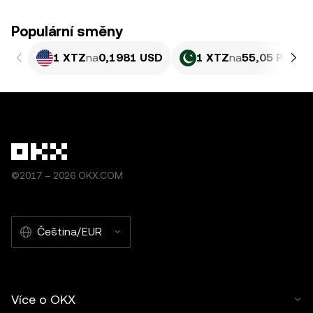
Populární směny
1 XTZ
na
0,1981 USD
1 XTZ
na
55,05 PKR
©2017 – 2026 OKX.COM
Čeština/EUR
Více o OKX