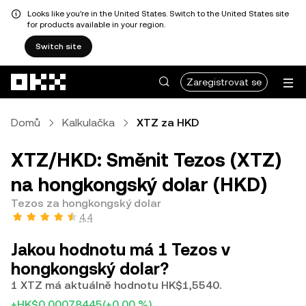
Looks like you're in the United States. Switch to the United States site
for products available in your region.
Switch site
Přeskočit na hlavní obsah
Zaregistrovat se
Domů
Kalkulačka
XTZ za HKD
XTZ/HKD: Směnit Tezos (XTZ)
na hongkongský dolar (HKD)
Tezos za hongkongský dolar
4,4
Jakou hodnotu má 1 Tezos v
hongkongský dolar?
1 XTZ má aktuálně hodnotu HK$1,5540.
+HK$0,00078445
(+0,00 %)