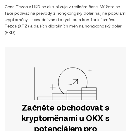
Cena
Tezos
v
HKD
se aktualizuje v reálném čase. Můžete se
také podívat na převody z
hongkongský dolar
na jiné populární
kryptoměny – usnadní vám to rychlou a komfortní směnu
Tezos
(
XTZ
) a dalších digitálních měn na
hongkongský dolar
(
HKD
).
Začněte obchodovat s
kryptoměnami u OKX s
potenciálem pro