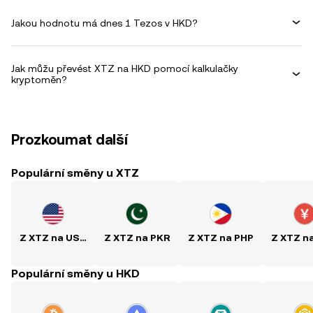
Jakou hodnotu má dnes 1 Tezos v HKD?
Jak můžu převést XTZ na HKD pomocí kalkulačky
kryptoměn?
Prozkoumat další
Populární směny u XTZ
Z XTZ na USD
Z XTZ na PKR
Z XTZ na PHP
Z XTZ n
Populární směny u HKD