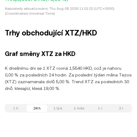
Naposledy aktualizováno:
Thu Aug 06 2026 11:01:02 (UTC+0000)
(Coordinated Universal Time)
Trhy obchodující XTZ/HKD
Graf směny XTZ za HKD
K dnešnímu dni se 1 XTZ rovná 1,5540 HKD, což je nahoru
0,00 % za posledních 24 hodin. Za poslední týden měna Tezos
(XTZ) zaznamenala dolů 5,00 %. Trend XTZ za posledních 30
dnů: klesající, klesá 19,00 %.
1 h
24 h
1 týd.
1 měs.
1 r.
2 r.