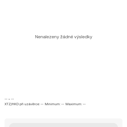
Nenalezeny žádné výsledky
-- ~ --
XTZ/HKD při uzávěrce: --
Minimum: --
Maximum: --