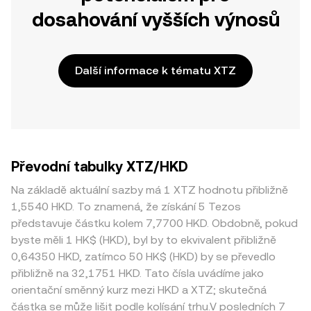
dosahování vyšších výnosů
Další informace k tématu XTZ
Převodní tabulky XTZ/HKD
Na základě aktuální sazby má 1 XTZ hodnotu přibližně
1,5540 HKD. To znamená, že získání 5 Tezos
představuje částku kolem 7,7700 HKD. Obdobně, pokud
byste měli 1 HK$ (HKD), byl by to ekvivalent přibližně
0,64350 HKD, zatímco 50 HK$ (HKD) by se převedlo
přibližně na 32,1751 HKD. Tato čísla uvádíme jako
orientační směnný kurz mezi HKD a XTZ; skutečná
částka se může lišit podle kolísání trhu.V posledních 7