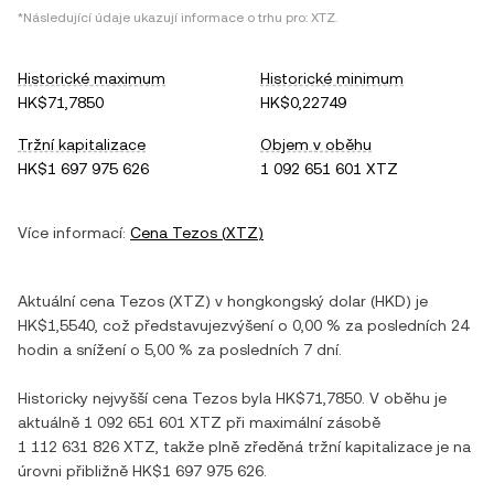
*Následující údaje ukazují informace o trhu pro:
XTZ
.
Historické maximum
Historické minimum
HK$71,7850
HK$0,22749
Tržní kapitalizace
Objem v oběhu
HK$1 697 975 626
1 092 651 601 XTZ
Více informací:
Cena
Tezos
(
XTZ
)
Aktuální cena
Tezos
(
XTZ
) v
hongkongský dolar
(
HKD
) je
HK$1,5540
, což představuje
zvýšení
o
0,00 %
za posledních 24
hodin a
snížení
o
5,00 %
za posledních 7 dní.
Historicky nejvyšší cena
Tezos
byla
HK$71,7850
. V oběhu je
aktuálně
1 092 651 601 XTZ
při maximální zásobě
1 112 631 826 XTZ
, takže plně zředěná tržní kapitalizace je na
úrovni přibližně
HK$1 697 975 626
.