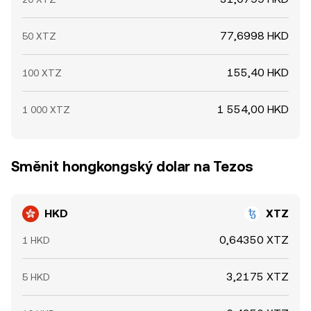
77,6998 HKD
50 XTZ
155,40 HKD
100 XTZ
1 554,00 HKD
1 000 XTZ
Směnit hongkongský dolar na Tezos
HKD
XTZ
0,64350 XTZ
1 HKD
3,2175 XTZ
5 HKD