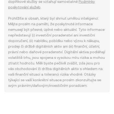
doplňkové služby se vztahují samostatné
Podmínky
poskytování služeb
.
Prohlížíte si obsah, který byl shrnut umělou inteligencí.
Mějte prosím na paměti, že poskytnuté informace
nemusejí být přesné, úplné nebo aktuální. Tyto informace
nepředstavují (i) investiční poradenství ani investiční
doporučení, (ii) nabídku, pobídku nebo výzvu k nákupu,
prodeji či držbě digitálních aktiv ani (iii) finanční, účetní,
právní nebo daňové poradenství. Digitální aktiva podléhají
volatilitě trhu, jsou spojena s vysokou míru rizika a mohou
ztratit hodnotu. Měli byste pečlivě zvážit, zda jsou pro
vás obchodování či držba digitálních aktiv s ohledem na
vaši finanční situaci a toleranci rizika vhodné. Otázky
týkající se vaší konkrétní situace prosím zkonzultujte se
svým právním/daňovým/investičním poradcem.