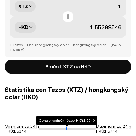
XTZ
HKD
1 Tezos = 1,553 hongkongský dolar, 1 hongkongský dolar = 0,6435
Tezos
Směnit XTZ na HKD
Statistika cen Tezos (XTZ) / hongkongský
dolar (HKD)
Cena v reálném čase: HK$1,5540
Minimum za 24 h
Maximum za 24 h
HK$1,5344
HK$1,5744