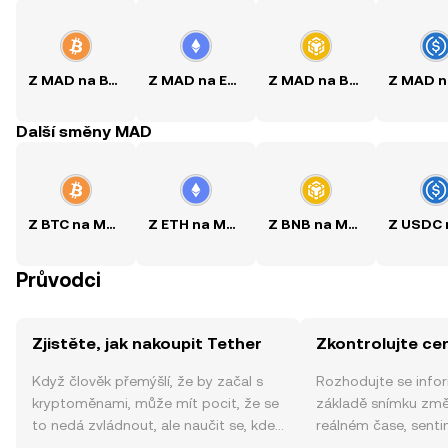
Z MAD na BTC
Z MAD na ETH
Z MAD na BNB
Další směny MAD
Z BTC na MAD
Z ETH na MAD
Z BNB na MAD
Průvodci
Zjistěte, jak nakoupit Tether
Zkontrolujte ce
Když člověk přemýšlí, že by začal s
Rozhodujte se info
kryptoměnami, může mít pocit, že se
základě snímku změ
to nedá zvládnout, ale naučit se, kde
reálném čase, sent
a jak nakoupit kryptoměny, může být
zpráv a dalších info