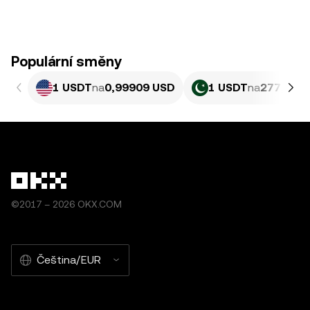
Populární směny
1 USDT
na
0,99909 USD
1 USDT
na
277,49 P
©2017 – 2026 OKX.COM
Čeština/EUR