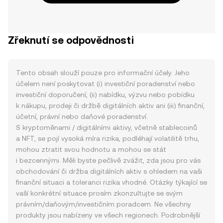
Zřeknutí se odpovědnosti
Tento obsah slouží pouze pro informační účely. Jeho
účelem není poskytovat (i) investiční poradenství nebo
investiční doporučení, (ii) nabídku, výzvu nebo pobídku
k nákupu, prodeji či držbě digitálních aktiv ani (iii) finanční,
účetní, právní nebo daňové poradenství.
S kryptoměnami / digitálními aktivy, včetně stablecoinů
a NFT, se pojí vysoká míra rizika, podléhají volatilitě trhu,
mohou ztratit svou hodnotu a mohou se stát
i bezcennými. Měli byste pečlivě zvážit, zda jsou pro vás
obchodování či držba digitálních aktiv s ohledem na vaši
finanční situaci a toleranci rizika vhodné. Otázky týkající se
vaší konkrétní situace prosím zkonzultujte se svým
právním/daňovým/investičním poradcem. Ne všechny
produkty jsou nabízeny ve všech regionech. Podrobnější