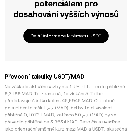
potenciálem pro
dosahování vyšších výnosů
Další informace k tématu USDT
Převodní tabulky USDT/MAD
Na základě aktuální sazby má 1 USDT hodnotu přibližně
9,3189 MAD. To znamená, že získání 5 Tether
představuje částku kolem 46,5946 MAD. Obdobně,
pokud byste měli 1 د.م. (MAD), byl by to ekvivalent
přibližně 0,10731 MAD, zatímco 50 د.م. (MAD) by se
převedlo přibližně na 5,3654 MAD. Tato čísla uvádíme
jako orientační směnný kurz mezi MAD a USDT; skutečná