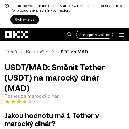
Looks like you're in the United States. Switch to the United States site
for products available in your region.
Switch site
Přeskočit na hlavní obsah
Zaregistrovat se
Domů
Kalkulačka
USDT za MAD
USDT/MAD: Směnit Tether
(USDT) na marocký dinár
(MAD)
Tether za marocký dinár
4,1
Jakou hodnotu má 1 Tether v
marocký dinár?