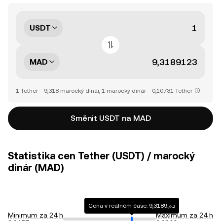
USDT
MAD
1 Tether = 9,318 marocký dinár, 1 marocký dinár = 0,10731 Tether
Směnit USDT na MAD
Statistika cen Tether (USDT) / marocký
dinár (MAD)
Cena v reálném čase: د.م.9,3189
Minimum za 24 h
Maximum za 24 h