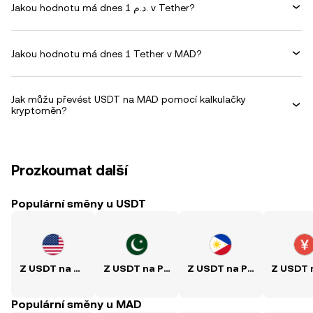
Jakou hodnotu má dnes 1 د.م. v Tether?
Jakou hodnotu má dnes 1 Tether v MAD?
Jak můžu převést USDT na MAD pomocí kalkulačky
kryptoměn?
Prozkoumat další
Populární směny u USDT
Z USDT na USD
Z USDT na PKR
Z USDT na PHP
Populární směny u MAD