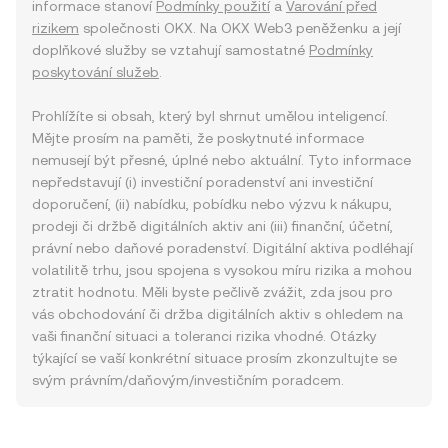
informace stanoví
Podmínky použití
a
Varování před
rizikem
společnosti OKX. Na OKX Web3 peněženku a její
doplňkové služby se vztahují samostatné
Podmínky
poskytování služeb
.
Prohlížíte si obsah, který byl shrnut umělou inteligencí.
Mějte prosím na paměti, že poskytnuté informace
nemusejí být přesné, úplné nebo aktuální. Tyto informace
nepředstavují (i) investiční poradenství ani investiční
doporučení, (ii) nabídku, pobídku nebo výzvu k nákupu,
prodeji či držbě digitálních aktiv ani (iii) finanční, účetní,
právní nebo daňové poradenství. Digitální aktiva podléhají
volatilitě trhu, jsou spojena s vysokou míru rizika a mohou
ztratit hodnotu. Měli byste pečlivě zvážit, zda jsou pro
vás obchodování či držba digitálních aktiv s ohledem na
vaši finanční situaci a toleranci rizika vhodné. Otázky
týkající se vaší konkrétní situace prosím zkonzultujte se
svým právním/daňovým/investičním poradcem.