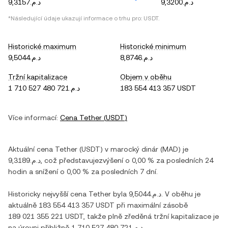
د.م.9,3200
د.م.9,3157
*Následující údaje ukazují informace o trhu pro:
USDT
.
Historické maximum
Historické minimum
د.م.8,8746
د.م.9,5044
Tržní kapitalizace
Objem v oběhu
د.م.1 710 527 480 721
183 554 413 357 USDT
Více informací:
Cena
Tether
(
USDT
)
Aktuální cena
Tether
(
USDT
) v
marocký dinár
(
MAD
) je
د.م.9,3189
, což představuje
zvýšení
o
0,00 %
za posledních 24
hodin a
snížení
o
0,00 %
za posledních 7 dní.
Historicky nejvyšší cena
Tether
byla
د.م.9,5044
. V oběhu je
aktuálně
183 554 413 357 USDT
při maximální zásobě
189 021 355 221 USDT
, takže plně zředěná tržní kapitalizace je
na úrovni přibližně
د.م.1 710 527 480 721
.