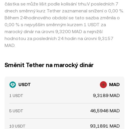
částka se může lišit podle kolísání trhu.V posledních 7
dnech směnný kurz Tether zaznamenal snížení o 0,00 %.
Během 24hodinového období se tato sazba změnila o
0,00 % s nejvyšším směnným kurzem 1 USDT za
marocký dinár na úrovni 9,3200 MAD a nejnižší
hodnotou za posledních 24 hodin na úrovni 9,3157
MAD.
Směnit Tether na marocký dinár
USDT
MAD
9,3189 MAD
1 USDT
46,5946 MAD
5 USDT
93,1891 MAD
10 USDT