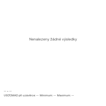
Nenalezeny žádné výsledky
-- ~ --
USDT/MAD při uzávěrce: --
Minimum: --
Maximum: --