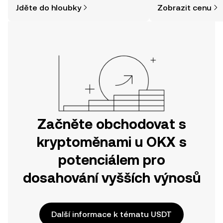
Jděte do hloubky
Zobrazit cenu
jednodušší, než si myslíte. Odstartujte
svou cestu v mobilní aplikaci OKX
nebo přímo zde na webu.
Začněte obchodovat s
kryptoměnami u OKX s
potenciálem pro
dosahování vyšších výnosů
Další informace k tématu USDT