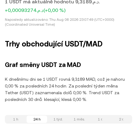
1 USDT má aktuálně hodnotu د.م.9,3189.
+د.م.0,00093274
(+0,00 %)
Naposledy aktualizováno:
Thu Aug 06 2026 23:07:49 (UTC+0000)
(Coordinated Universal Time)
Trhy obchodující USDT/MAD
Graf směny USDT za MAD
K dnešnímu dni se 1 USDT rovná 9,3189 MAD, což je nahoru
0,00 % za posledních 24 hodin. Za poslední týden měna
Tether (USDT) zaznamenala dolů 0,00 %. Trend USDT za
posledních 30 dnů: klesající, klesá 0,00 %.
1 h
24 h
1 týd.
1 měs.
1 r.
2 r.