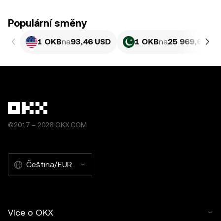
Populární směny
1 OKB
na
93,46 USD
1 OKB
na
25 969,69 PK
©2017 – 2026 OKX.COM
Čeština/EUR
Více o OKX