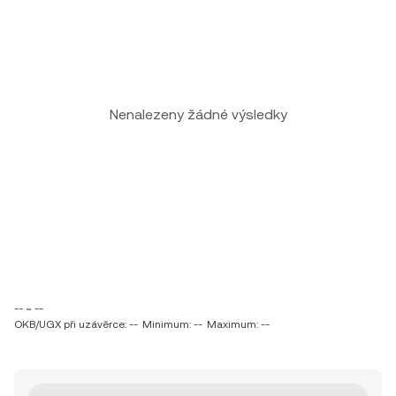
Nenalezeny žádné výsledky
-- ~ --
OKB/UGX při uzávěrce: --
Minimum: --
Maximum: --