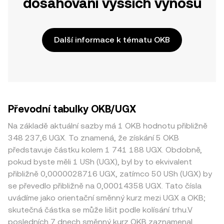
dosahování vyšších výnosů
Další informace k tématu OKB
Převodní tabulky OKB/UGX
Na základě aktuální sazby má 1 OKB hodnotu přibližně
348 237,6 UGX. To znamená, že získání 5 OKB
představuje částku kolem 1 741 188 UGX. Obdobně,
pokud byste měli 1 USh (UGX), byl by to ekvivalent
přibližně 0,0000028716 UGX, zatímco 50 USh (UGX) by
se převedlo přibližně na 0,00014358 UGX. Tato čísla
uvádíme jako orientační směnný kurz mezi UGX a OKB;
skutečná částka se může lišit podle kolísání trhu.V
posledních 7 dnech směnný kurz OKB zaznamenal