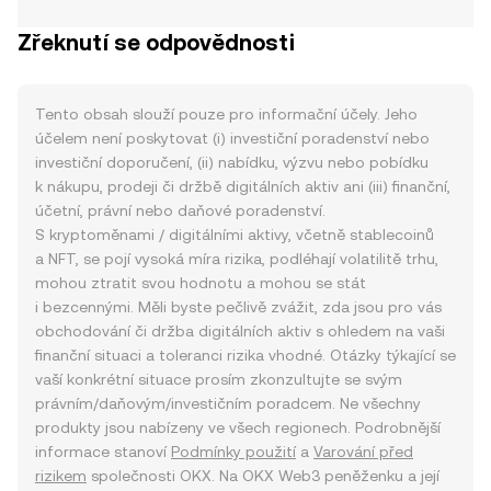
Zřeknutí se odpovědnosti
Tento obsah slouží pouze pro informační účely. Jeho
účelem není poskytovat (i) investiční poradenství nebo
investiční doporučení, (ii) nabídku, výzvu nebo pobídku
k nákupu, prodeji či držbě digitálních aktiv ani (iii) finanční,
účetní, právní nebo daňové poradenství.
S kryptoměnami / digitálními aktivy, včetně stablecoinů
a NFT, se pojí vysoká míra rizika, podléhají volatilitě trhu,
mohou ztratit svou hodnotu a mohou se stát
i bezcennými. Měli byste pečlivě zvážit, zda jsou pro vás
obchodování či držba digitálních aktiv s ohledem na vaši
finanční situaci a toleranci rizika vhodné. Otázky týkající se
vaší konkrétní situace prosím zkonzultujte se svým
právním/daňovým/investičním poradcem. Ne všechny
produkty jsou nabízeny ve všech regionech. Podrobnější
informace stanoví
Podmínky použití
a
Varování před
rizikem
společnosti OKX. Na OKX Web3 peněženku a její