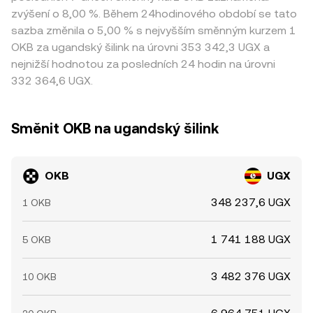
zvýšení o 8,00 %. Během 24hodinového období se tato
sazba změnila o 5,00 % s nejvyšším směnným kurzem 1
OKB za ugandský šilink na úrovni 353 342,3 UGX a
nejnižší hodnotou za posledních 24 hodin na úrovni
332 364,6 UGX.
Směnit OKB na ugandský šilink
OKB
UGX
348 237,6 UGX
1 OKB
1 741 188 UGX
5 OKB
3 482 376 UGX
10 OKB