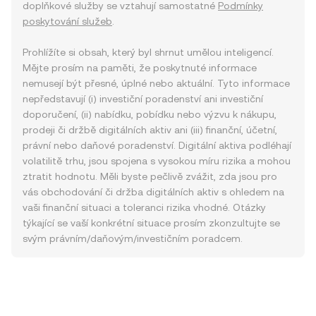
doplňkové služby se vztahují samostatné
Podmínky
poskytování služeb
.
Prohlížíte si obsah, který byl shrnut umělou inteligencí.
Mějte prosím na paměti, že poskytnuté informace
nemusejí být přesné, úplné nebo aktuální. Tyto informace
nepředstavují (i) investiční poradenství ani investiční
doporučení, (ii) nabídku, pobídku nebo výzvu k nákupu,
prodeji či držbě digitálních aktiv ani (iii) finanční, účetní,
právní nebo daňové poradenství. Digitální aktiva podléhají
volatilitě trhu, jsou spojena s vysokou míru rizika a mohou
ztratit hodnotu. Měli byste pečlivě zvážit, zda jsou pro
vás obchodování či držba digitálních aktiv s ohledem na
vaši finanční situaci a toleranci rizika vhodné. Otázky
týkající se vaší konkrétní situace prosím zkonzultujte se
svým právním/daňovým/investičním poradcem.