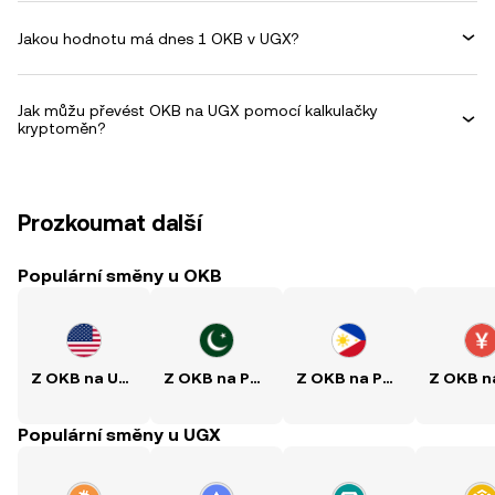
Jakou hodnotu má dnes 1 OKB v UGX?
Jak můžu převést OKB na UGX pomocí kalkulačky
kryptoměn?
Prozkoumat další
Populární směny u OKB
Z OKB na USD
Z OKB na PKR
Z OKB na PHP
Populární směny u UGX