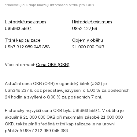
*Následující údaje ukazují informace o trhu pro:
OKB
.
Historické maximum
Historické minimum
USh963 559,1
USh2 127,58
Tržní kapitalizace
Objem v oběhu
USh7 312 989 045 383
21 000 000 OKB
Více informací:
Cena
OKB
(
OKB
)
Aktuální cena
OKB
(
OKB
) v
ugandský šilink
(
UGX
) je
USh348 237,6
, což představuje
zvýšení
o
5,00 %
za posledních
24 hodin a
zvýšení
o
8,00 %
za posledních 7 dní.
Historicky nejvyšší cena
OKB
byla
USh963 559,1
. V oběhu je
aktuálně
21 000 000 OKB
při maximální zásobě
21 000 000
OKB
, takže plně zředěná tržní kapitalizace je na úrovni
přibližně
USh7 312 989 045 383
.