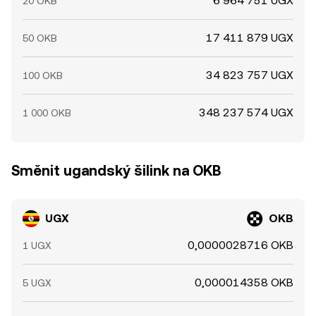
6 964 751 UGX
20 OKB
17 411 879 UGX
50 OKB
34 823 757 UGX
100 OKB
348 237 574 UGX
1 000 OKB
Směnit ugandský šilink na OKB
UGX
OKB
0,0000028716 OKB
1 UGX
0,000014358 OKB
5 UGX