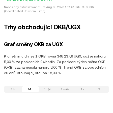
Naposledy aktualizováno:
Sat Aug 08 2026 16:14:13 (UTC+0000)
(Coordinated Universal Time)
Trhy obchodující OKB/UGX
Graf směny OKB za UGX
K dnešnímu dni se 1 OKB rovná 348 237,6 UGX, což je nahoru
5,00 % za posledních 24 hodin. Za poslední týden měna OKB
(OKB) zaznamenala nahoru 8,00 %. Trend OKB za posledních
30 dnů: stoupající, stoupá 18,00 %.
1 h
24 h
1 týd.
1 měs.
1 r.
2 r.