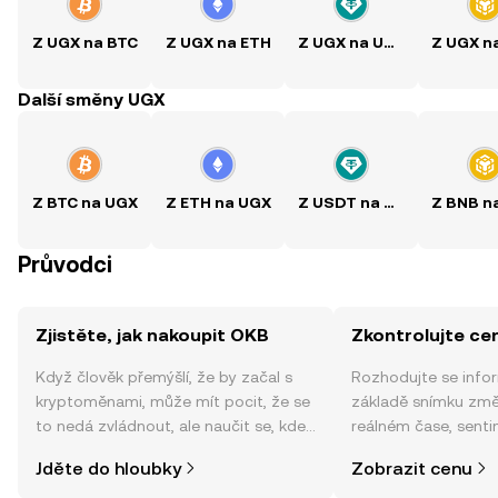
Z UGX na BTC
Z UGX na ETH
Z UGX na USDT
Další směny UGX
Z BTC na UGX
Z ETH na UGX
Z USDT na UGX
Průvodci
Zjistěte, jak nakoupit OKB
Zkontrolujte c
Když člověk přemýšlí, že by začal s
Rozhodujte se info
kryptoměnami, může mít pocit, že se
základě snímku zm
to nedá zvládnout, ale naučit se, kde
reálném čase, sent
a jak nakoupit kryptoměny, může být
zpráv a dalších info
Jděte do hloubky
Zobrazit cenu
jednodušší, než si myslíte. Odstartujte