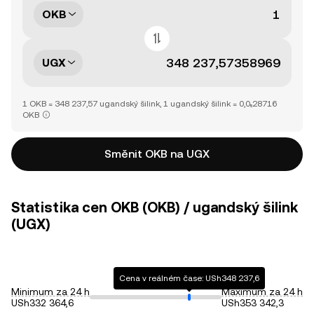
OKB
UGX
1 OKB = 348 237,57 ugandský šilink, 1 ugandský šilink = 0,0₅28716
OKB
Směnit OKB na UGX
Statistika cen OKB (OKB) / ugandský šilink
(UGX)
Cena v reálném čase: USh348 237,6
Minimum za 24 h
Maximum za 24 h
USh332 364,6
USh353 342,3