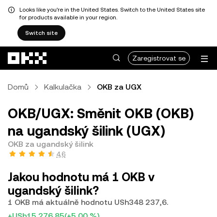
Looks like you're in the United States. Switch to the United States site
for products available in your region.
Switch site
Přeskočit na hlavní obsah
Zaregistrovat se
Domů
Kalkulačka
OKB za UGX
OKB/UGX: Směnit OKB (OKB)
na ugandský šilink (UGX)
OKB za ugandský šilink
4,6
Jakou hodnotu má 1 OKB v
ugandský šilink?
1 OKB má aktuálně hodnotu USh348 237,6.
+USh15 276,85
(+5,00 %)