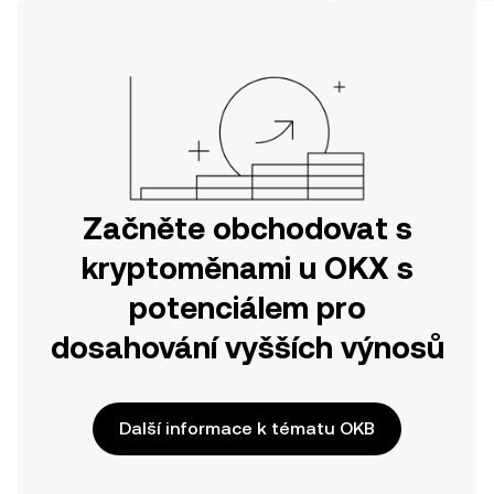
svou cestu v mobilní aplikaci OKX
nebo přímo zde na webu.
Začněte obchodovat s
kryptoměnami u OKX s
potenciálem pro
dosahování vyšších výnosů
Další informace k tématu OKB