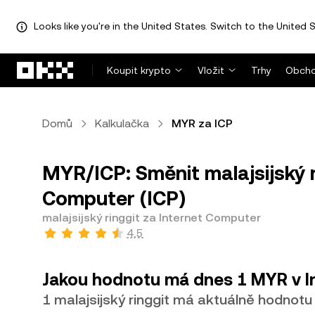
Looks like you're in the United States. Switch to the United S
Přeskočit na hlavní obsah
Koupit krypto
Vložit
Trhy
Obcho
Domů
Kalkulačka
MYR za ICP
MYR/ICP: Směnit malajsijský r
Computer (ICP)
malajsijský ringgit za Internet Computer
4,5
Jakou hodnotu má dnes 1 MYR v I
1 malajsijský ringgit má aktuálně hodnotu