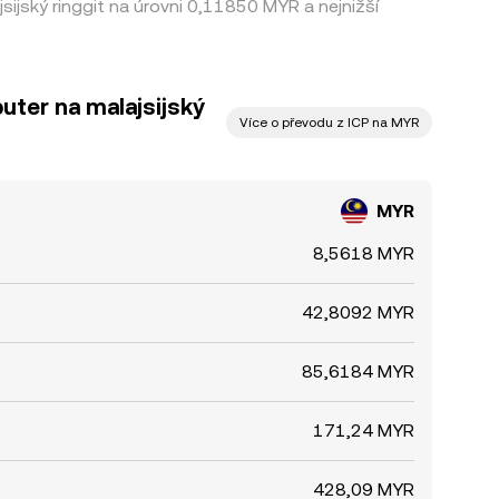
jský ringgit na úrovni 0,11850 MYR a nejnižší
uter na malajsijský
Více o převodu z ICP na MYR
MYR
8,5618 MYR
42,8092 MYR
85,6184 MYR
171,24 MYR
428,09 MYR