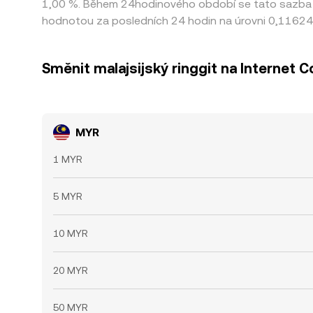
1,00 %. Během 24hodinového období se tato sazba zm
hodnotou za posledních 24 hodin na úrovni 0,1162
Směnit malajsijský ringgit na Internet 
MYR
1 MYR
5 MYR
10 MYR
20 MYR
50 MYR