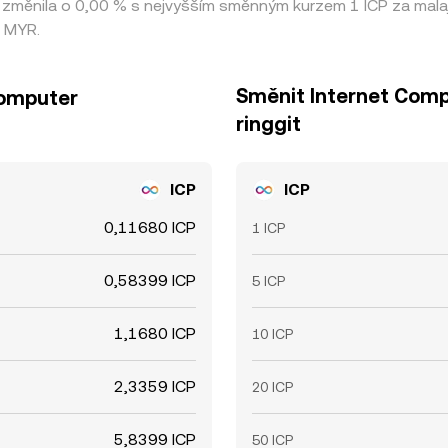
ěnila o 0,00 % s nejvyšším směnným kurzem 1 ICP za malajsi
4 MYR.
Směnit Internet Comp
Computer
ringgit
ICP
ICP
0,11680 ICP
1 ICP
0,58399 ICP
5 ICP
1,1680 ICP
10 ICP
2,3359 ICP
20 ICP
5,8399 ICP
50 ICP