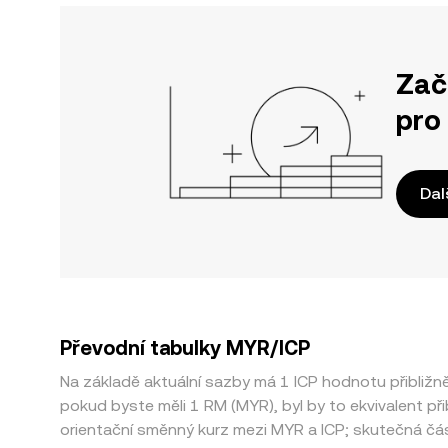
Zač
pro
Dal
Převodní tabulky MYR/ICP
Na základě aktuální sazby má 1 ICP hodnotu přibli
pokud byste měli 1 RM (MYR), byl by to ekvivalent p
orientační směnný kurz mezi MYR a ICP; skutečná čás