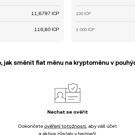
11,6797 ICP
100 ICP
116,80 ICP
1 000 ICP
e, jak směnit fiat měnu na kryptoměnu v pouhýc
Nechat se ověřit
Dokončete
ověření totožnosti
, aby váš účet
a aktiva zůstaly v bezpečí.