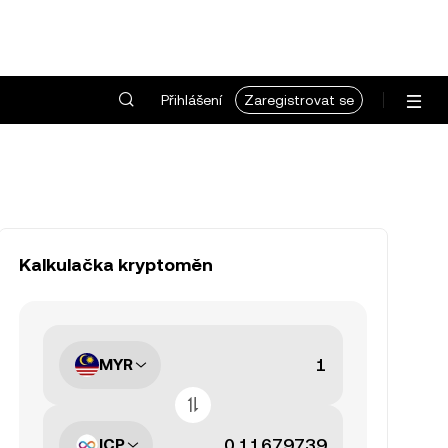
Přihlášení
Zaregistrovat se
Kalkulačka kryptoměn
MYR
ICP