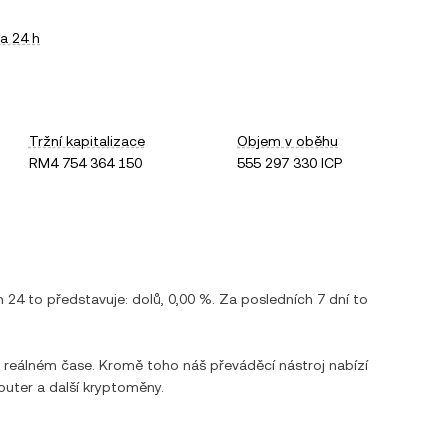
a 24 h
Tržní kapitalizace
Objem v oběhu
RM4 754 364 150
555 297 330 ICP
h 24 to představuje:
dolů
,
0,00 %
. Za posledních 7 dní to
v reálném čase. Kromě toho náš převáděcí nástroj nabízí
puter
a další kryptoměny.