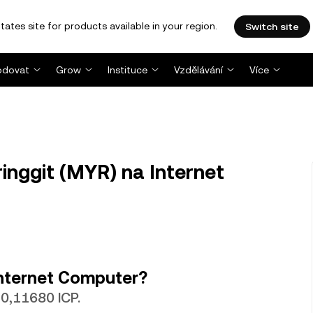
tates site for products available in your region.
Switch site
dovat
Grow
Instituce
Vzdělávání
Více
inggit (MYR) na Internet
nternet Computer?
 0,11680 ICP.