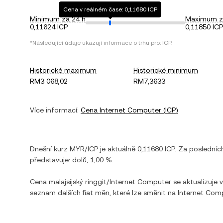
Cena v reálném čase: 0,11680 ICP
Minimum za 24 h
Maximum z
0,11624 ICP
0,11850 ICP
*Následující údaje ukazují informace o trhu pro:
ICP
.
Historické maximum
Historické minimum
RM3 068,02
RM7,3633
Více informací:
Cena
Internet Computer
(
ICP
)
Dnešní kurz
MYR
/
ICP
je aktuálně
0,11680
ICP
. Za posledníc
představuje:
dolů
,
1,00 %
.
Cena
malajsijský ringgit
/
Internet Computer
se aktualizuje 
seznam dalších fiat měn, které lze směnit na
Internet Com