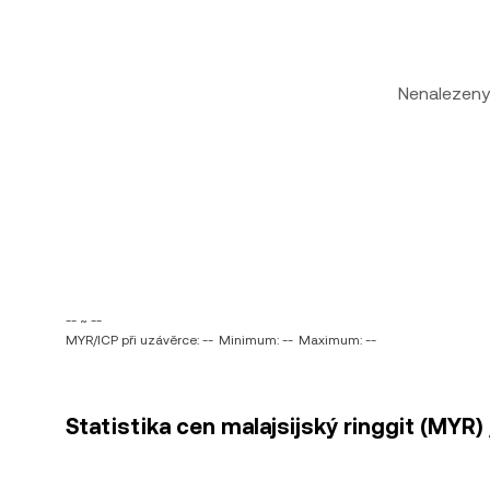
Nenalezeny
-- ~ --
MYR/ICP při uzávěrce: --
Minimum: --
Maximum: --
Statistika cen malajsijský ringgit (MYR)