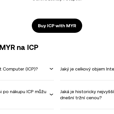
Buy ICP with MYR
 MYR na ICP
et Computer (ICP)?
Jaký je celkový objem In
 si po nákupu ICP můžu
Jaká je historicky nejvyš
dnešní tržní cenou?