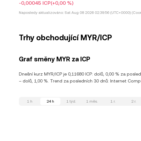
-0,00045 ICP
(+0,00 %)
Naposledy aktualizováno:
Sat Aug 08 2026 02:39:56 (UTC+0000) (Coor
Trhy obchodující MYR/ICP
Graf směny MYR za ICP
Dnešní kurz MYR/ICP je 0,11680 ICP: dolů, 0,00 % za posle
– dolů, 1,00 %. Trend za posledních 30 dnů: Internet Comput
1 h
24 h
1 týd.
1 měs.
1 r.
2 r.