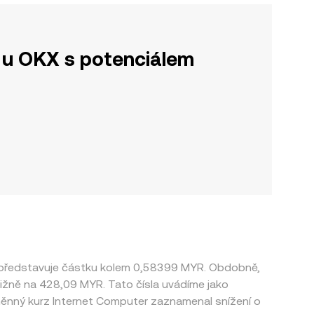
u OKX s potenciálem
r představuje částku kolem 0,58399 MYR. Obdobně,
ližně na 428,09 MYR. Tato čísla uvádíme jako
směnný kurz Internet Computer zaznamenal snížení o