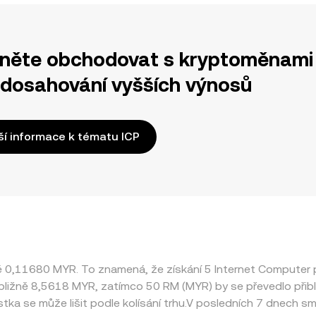
něte obchodovat s kryptoměnami 
 dosahování vyšších výnosů
ší informace k tématu ICP
žně 0,11680 MYR. To znamená, že získání 5 Internet Compute
řibližně 8,5618 MYR, zatímco 50 RM (MYR) by se převedlo přib
tka se může lišit podle kolísání trhu.V posledních 7 dnech 