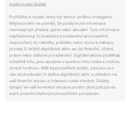
poskytování služeb
.
Prohlížíte si obsah, který byl shrnut umělou inteligencí.
Mějte prosím na paměti, že poskytnuté informace
nemusejí být přesné, úplné nebo aktuální. Tyto informace
nepředstavují (i) investiční poradenství ani investiční
doporučení, (ii) nabídku, pobídku nebo výzvu k nákupu,
prodeji či držbě digitálních aktiv ani (iii) finanční, účetní,
právní nebo daňové poradenství. Digitální aktiva podléhají
volatilitě trhu, jsou spojena s vysokou míru rizika a mohou
ztratit hodnotu. Měli byste pečlivě zvážit, zda jsou pro
vás obchodování či držba digitálních aktiv s ohledem na
vaši finanční situaci a toleranci rizika vhodné. Otázky
týkající se vaší konkrétní situace prosím zkonzultujte se
svým právním/daňovým/investičním poradcem.