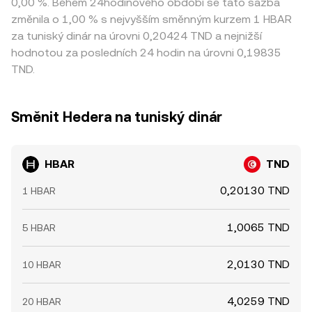
0,00 %. Během 24hodinového období se tato sazba
změnila o 1,00 % s nejvyšším směnným kurzem 1 HBAR
za tuniský dinár na úrovni 0,20424 TND a nejnižší
hodnotou za posledních 24 hodin na úrovni 0,19835
TND.
Směnit Hedera na tuniský dinár
HBAR
TND
0,20130 TND
1 HBAR
1,0065 TND
5 HBAR
2,0130 TND
10 HBAR
4,0259 TND
20 HBAR