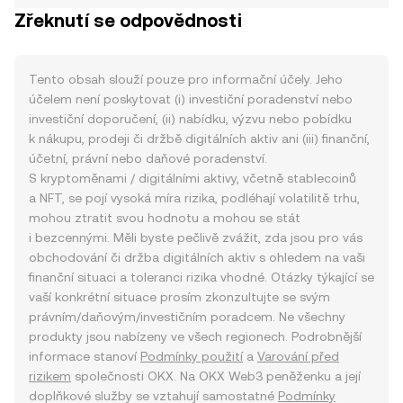
Zřeknutí se odpovědnosti
Tento obsah slouží pouze pro informační účely. Jeho
účelem není poskytovat (i) investiční poradenství nebo
investiční doporučení, (ii) nabídku, výzvu nebo pobídku
k nákupu, prodeji či držbě digitálních aktiv ani (iii) finanční,
účetní, právní nebo daňové poradenství.
S kryptoměnami / digitálními aktivy, včetně stablecoinů
a NFT, se pojí vysoká míra rizika, podléhají volatilitě trhu,
mohou ztratit svou hodnotu a mohou se stát
i bezcennými. Měli byste pečlivě zvážit, zda jsou pro vás
obchodování či držba digitálních aktiv s ohledem na vaši
finanční situaci a toleranci rizika vhodné. Otázky týkající se
vaší konkrétní situace prosím zkonzultujte se svým
právním/daňovým/investičním poradcem. Ne všechny
produkty jsou nabízeny ve všech regionech. Podrobnější
informace stanoví
Podmínky použití
a
Varování před
rizikem
společnosti OKX. Na OKX Web3 peněženku a její
doplňkové služby se vztahují samostatné
Podmínky