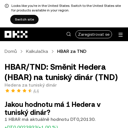
Looks like you're in the United States. Switch to the United States site
for products available in your region.
Switch site
Přeskočit na hlavní obsah
Zaregistrovat se
Domů
Kalkulačka
HBAR za TND
HBAR/TND: Směnit Hedera
(HBAR) na tuniský dinár (TND)
Hedera za tuniský dinár
4,4
Jakou hodnotu má 1 Hedera v
tuniský dinár?
1 HBAR má aktuálně hodnotu DT0,20130.
+DT0,0023933
(+1,00 %)