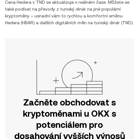
Cena
Hedera
v
TND
se aktualizuje v reálném čase. Můžete se
také podívat na převody z
tuniský dinár
na jiné populární
kryptoměny – usnadní vám to rychlou a komfortní směnu
Hedera
(
HBAR
) a dalších digitálních měn na
tuniský dinár
(
TND
).
Začněte obchodovat s
kryptoměnami u OKX s
potenciálem pro
dosahování vyšších výnosů