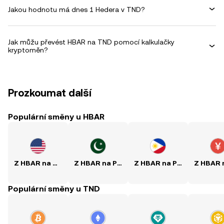
Jakou hodnotu má dnes 1 Hedera v TND?
Jak můžu převést HBAR na TND pomocí kalkulačky
kryptoměn?
Prozkoumat další
Populární směny u HBAR
Z HBAR na USD
Z HBAR na PKR
Z HBAR na PHP
Populární směny u TND