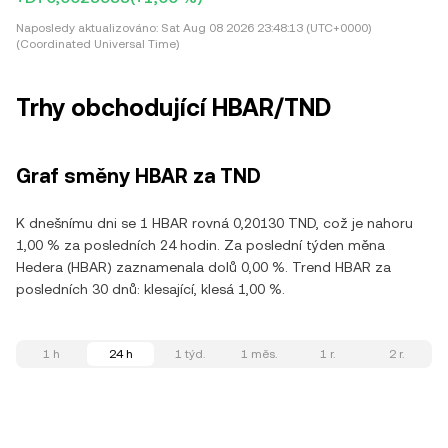
Naposledy aktualizováno:
Sat Aug 08 2026 23:48:13 (UTC+0000)
(Coordinated Universal Time)
Trhy obchodující HBAR/TND
Graf směny HBAR za TND
K dnešnímu dni se 1 HBAR rovná 0,20130 TND, což je nahoru
1,00 % za posledních 24 hodin. Za poslední týden měna
Hedera (HBAR) zaznamenala dolů 0,00 %. Trend HBAR za
posledních 30 dnů: klesající, klesá 1,00 %.
1 h
24 h
1 týd.
1 měs.
1 r.
2 r.