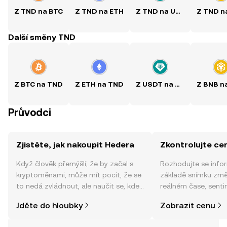
Z TND na BTC
Z TND na ETH
Z TND na USDT
Další směny TND
Z BTC na TND
Z ETH na TND
Z USDT na TND
Průvodci
Zjistěte, jak nakoupit Hedera
Zkontrolujte ce
Když člověk přemýšlí, že by začal s
Rozhodujte se info
kryptoměnami, může mít pocit, že se
základě snímku změ
to nedá zvládnout, ale naučit se, kde
reálném čase, sent
a jak nakoupit kryptoměny, může být
zpráv a dalších info
Jděte do hloubky
Zobrazit cenu
jednodušší, než si myslíte. Odstartujte
svou cestu v mobilní aplikaci OKX