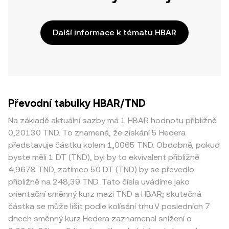
Další informace k tématu HBAR
Převodní tabulky HBAR/TND
Na základě aktuální sazby má 1 HBAR hodnotu přibližně
0,20130 TND. To znamená, že získání 5 Hedera
představuje částku kolem 1,0065 TND. Obdobně, pokud
byste měli 1 DT (TND), byl by to ekvivalent přibližně
4,9678 TND, zatímco 50 DT (TND) by se převedlo
přibližně na 248,39 TND. Tato čísla uvádíme jako
orientační směnný kurz mezi TND a HBAR; skutečná
částka se může lišit podle kolísání trhu.V posledních 7
dnech směnný kurz Hedera zaznamenal snížení o