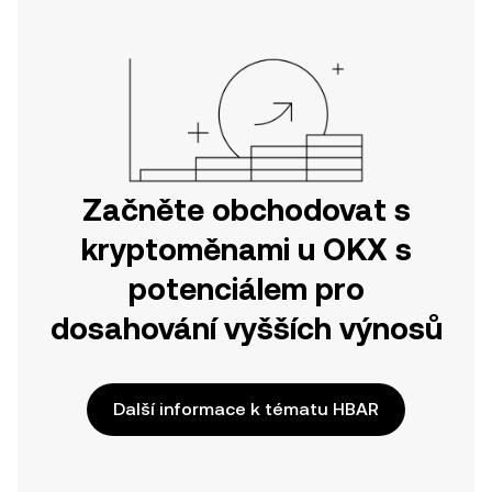
nebo přímo zde na webu.
Začněte obchodovat s
kryptoměnami u OKX s
potenciálem pro
dosahování vyšších výnosů
Další informace k tématu HBAR