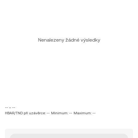
Nenalezeny žádné výsledky
-- ~ --
HBAR/TND při uzávěrce: --
Minimum: --
Maximum: --