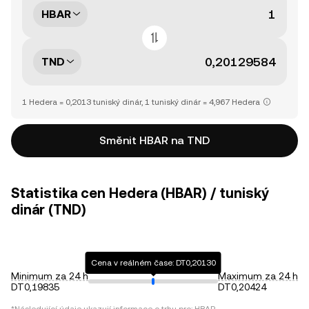
HBAR
TND
1 Hedera = 0,2013 tuniský dinár, 1 tuniský dinár = 4,967 Hedera
Směnit HBAR na TND
Statistika cen Hedera (HBAR) / tuniský
dinár (TND)
Cena v reálném čase: DT0,20130
Minimum za 24 h
Maximum za 24 h
DT0,19835
DT0,20424