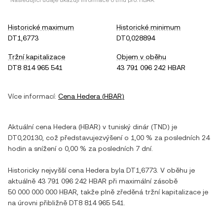
*Následující údaje ukazují informace o trhu pro:
HBAR
.
Historické maximum
Historické minimum
DT1,6773
DT0,028894
Tržní kapitalizace
Objem v oběhu
DT8 814 965 541
43 791 096 242 HBAR
Více informací:
Cena
Hedera
(
HBAR
)
Aktuální cena
Hedera
(
HBAR
) v
tuniský dinár
(
TND
) je
DT0,20130
, což představuje
zvýšení
o
1,00 %
za posledních 24
hodin a
snížení
o
0,00 %
za posledních 7 dní.
Historicky nejvyšší cena
Hedera
byla
DT1,6773
. V oběhu je
aktuálně
43 791 096 242 HBAR
při maximální zásobě
50 000 000 000 HBAR
, takže plně zředěná tržní kapitalizace je
na úrovni přibližně
DT8 814 965 541
.