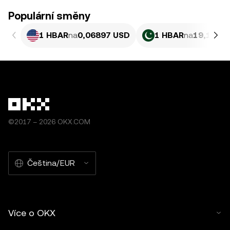
Populární směny
1 HBAR
na
0,06897 USD
1 HBAR
na
19,16 PK
©2017 – 2026 OKX.COM
Čeština/EUR
Více o OKX