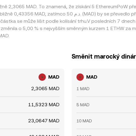
ližně 2,3065 MAD. To znamená, že získání 5 EthereumPoW p
částka se může lišit podle kolísání trhu.V posledních 7 dn
měnila o 5,00 % s nejvyšším směnným kurzem 1 ETHW za mar
MAD.
Směnit marocký diná
MAD
MAD
2,3065 MAD
1 MAD
11,5323 MAD
5 MAD
23,0647 MAD
10 MAD