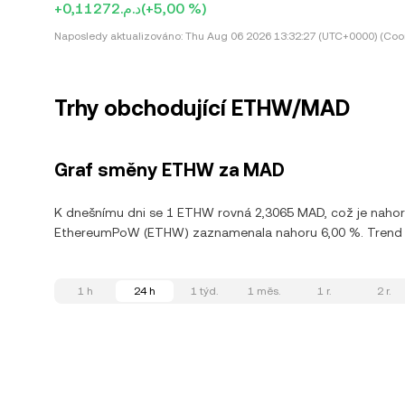
+د.م.0,11272
(+5,00 %)
Naposledy aktualizováno:
Thu Aug 06 2026 13:32:27 (UTC+0000) (Coor
Trhy obchodující ETHW/MAD
Graf směny ETHW za MAD
K dnešnímu dni se 1 ETHW rovná 2,3065 MAD, což je nahor
EthereumPoW (ETHW) zaznamenala nahoru 6,00 %. Trend ETH
1 h
24 h
1 týd.
1 měs.
1 r.
2 r.