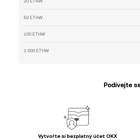
20 ETHW
50 ETHW
100 ETHW
1 000 ETHW
Podívejte s
Vytvořte si bezplatný účet OKX