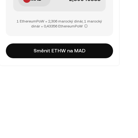
1 EthereumPoW = 2,306 marocký dinár, 1 marocký
dinár = 0,43356 EthereumPoW
Směnit ETHW na MAD