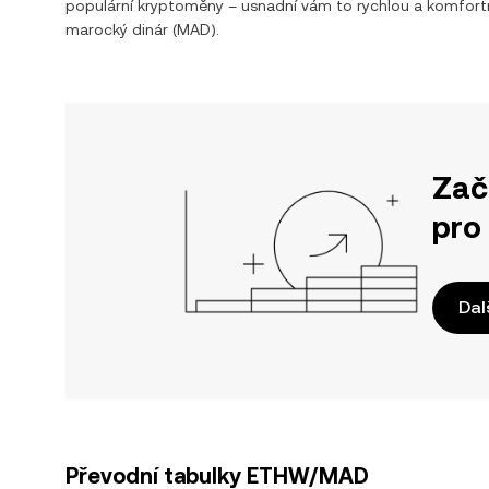
populární kryptoměny – usnadní vám to rychlou a komfor
marocký dinár
(
MAD
).
Zač
pro
Dal
Převodní tabulky ETHW/MAD