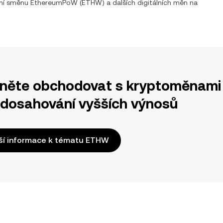
tní směnu
EthereumPoW
(
ETHW
) a dalších digitálních měn na
něte obchodovat s kryptoměnami 
 dosahování vyšších výnosů
ší informace k tématu ETHW