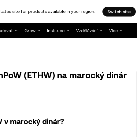
tates site for products available in your region.
Switch site
dovat
Grow
Instituce
Vzdělávání
Více
PoW (ETHW) na marocký dinár
 v marocký dinár?