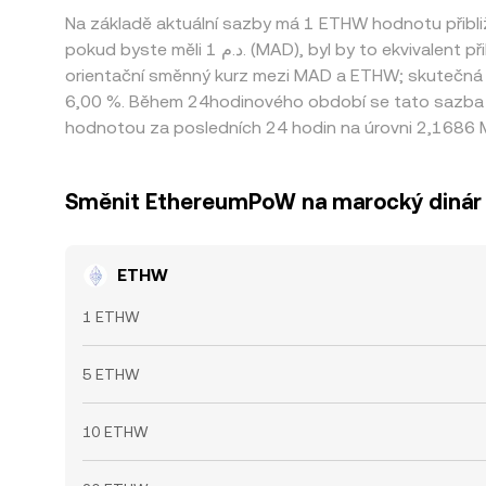
Na základě aktuální sazby má 1 ETHW hodnotu přib
pokud byste měli 1 د.م. (MAD), byl by to ekvivalent přibližně 0,43356 MAD, zatímco 50 د.م. (MAD) by se převedlo přibližně na 21,6782 MAD. Tato čísla uvádíme jako
orientační směnný kurz mezi MAD a ETHW; skutečná 
6,00 %. Během 24hodinového období se tato sazba z
hodnotou za posledních 24 hodin na úrovni 2,1686 
Směnit EthereumPoW na marocký dinár
ETHW
1 ETHW
5 ETHW
10 ETHW