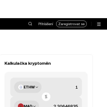
Přihlášení
Zaregistrovat se
Kalkulačka kryptoměn
ETHW
MAD