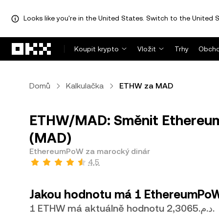
Looks like you're in the United States. Switch to the United S
Přeskočit na hlavní obsah
Koupit krypto
Vložit
Trhy
Obcho
Domů
Kalkulačka
ETHW za MAD
ETHW/MAD: Směnit Ethereum
(MAD)
EthereumPoW za marocký dinár
4,5
Jakou hodnotu má 1 EthereumPoW
1 ETHW má aktuálně hodnotu د.م.2,3065.