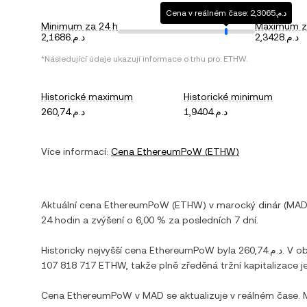
Cena v reálném čase: د.م.2,3065
Minimum za 24 h
Maximum z
د.م.2,3428
د.م.2,1686
*Následující údaje ukazují informace o trhu pro:
ETHW
.
Historické maximum
Historické minimum
د.م.1,9404
د.م.260,74
Více informací:
Cena
EthereumPoW
(
ETHW
)
Aktuální cena
EthereumPoW
(
ETHW
) v
marocký dinár
(
MA
24 hodin a
zvýšení
o
6,00 %
za posledních 7 dní.
Historicky nejvyšší cena
EthereumPoW
byla
د.م.260,74
. V o
107 818 717 ETHW
, takže plně zředěná tržní kapitalizace j
Cena
EthereumPoW
v
MAD
se aktualizuje v reálném čase.