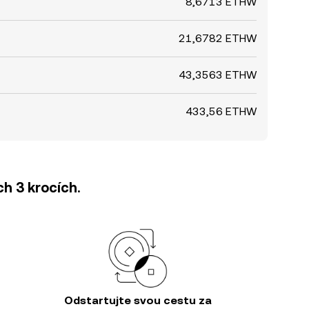
8,6713 ETHW
21,6782 ETHW
43,3563 ETHW
433,56 ETHW
h 3 krocích.
Odstartujte svou cestu za