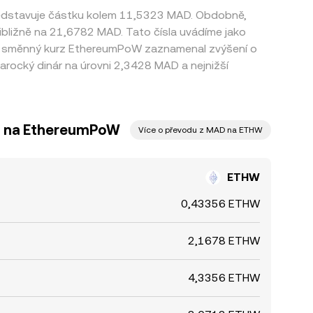
ředstavuje částku kolem 11,5323 MAD. Obdobně,
ech směnný kurz EthereumPoW zaznamenal zvýšení o
ocký dinár na úrovni 2,3428 MAD a nejnižší
r na EthereumPoW
Více o převodu z MAD na ETHW
ETHW
0,43356 ETHW
2,1678 ETHW
4,3356 ETHW