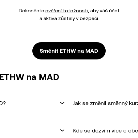
Dokončete
ověření totožnosti
, aby váš účet
a aktiva zůstaly v bezpečí.
Směnit ETHW na MAD
ě ETHW na MAD
AD?
Jak se změnil směnný ku
Kde se dozvím více o ob