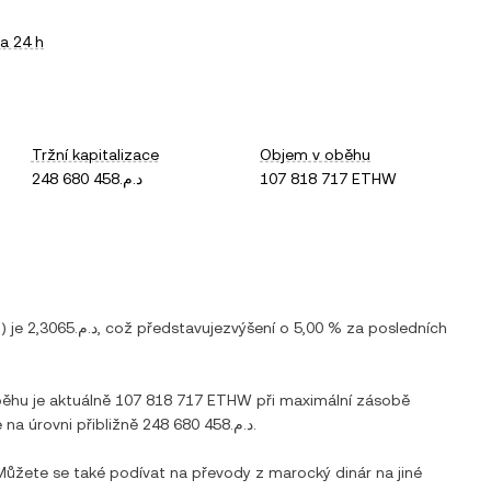
a 24 h
Tržní kapitalizace
Objem v oběhu
د.م.248 680 458
107 818 717 ETHW
D
) je
د.م.2,3065
, což představuje
zvýšení
o
5,00 %
za posledních
běhu je aktuálně
107 818 717 ETHW
při maximální zásobě
e na úrovni přibližně
د.م.248 680 458
.
 Můžete se také podívat na převody z
marocký dinár
na jiné