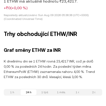
1 ETHW má aktuálně hodnotu ₹23,4217.
+₹0
(+0,00 %)
Naposledy aktualizováno:
Sun Aug 09 2026 05:36:36 (UTC+0000)
(Coordinated Universal Time)
Trhy obchodující ETHW/INR
Graf směny ETHW za INR
K dnešnímu dni se 1 ETHW rovná 23,4217 INR, což je dolů
0,00 % za posledních 24 hodin. Za poslední týden měna
EthereumPoW (ETHW) zaznamenala nahoru 4,00 %. Trend
ETHW za posledních 30 dnů: klesající, klesá 3,00 %.
1 h
24 h
1 týd.
1 měs.
1 r.
2 r.