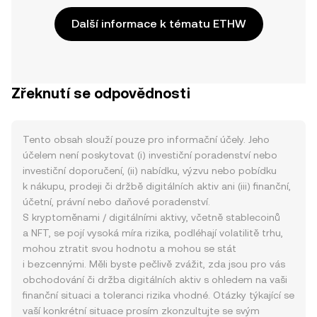
Další informace k tématu ETHW
Zřeknutí se odpovědnosti
Tento obsah slouží pouze pro informační účely. Jeho
účelem není poskytovat (i) investiční poradenství nebo
investiční doporučení, (ii) nabídku, výzvu nebo pobídku
k nákupu, prodeji či držbě digitálních aktiv ani (iii) finanční,
účetní, právní nebo daňové poradenství.
S kryptoměnami / digitálními aktivy, včetně stablecoinů
a NFT, se pojí vysoká míra rizika, podléhají volatilitě trhu,
mohou ztratit svou hodnotu a mohou se stát
i bezcennými. Měli byste pečlivě zvážit, zda jsou pro vás
obchodování či držba digitálních aktiv s ohledem na vaši
finanční situaci a toleranci rizika vhodné. Otázky týkající se
vaší konkrétní situace prosím zkonzultujte se svým