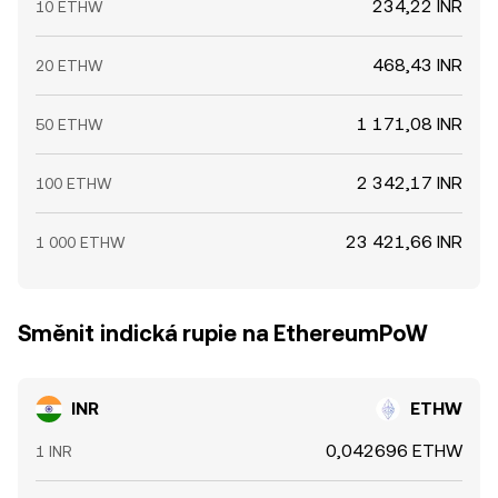
234,22 INR
10 ETHW
468,43 INR
20 ETHW
1 171,08 INR
50 ETHW
2 342,17 INR
100 ETHW
23 421,66 INR
1 000 ETHW
Směnit indická rupie na EthereumPoW
INR
ETHW
0,042696 ETHW
1 INR