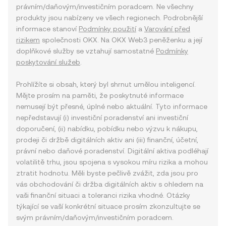
právním/daňovým/investičním poradcem. Ne všechny
produkty jsou nabízeny ve všech regionech. Podrobnější
informace stanoví
Podmínky použití
a
Varování před
rizikem
společnosti OKX. Na OKX Web3 peněženku a její
doplňkové služby se vztahují samostatné
Podmínky
poskytování služeb
.
Prohlížíte si obsah, který byl shrnut umělou inteligencí.
Mějte prosím na paměti, že poskytnuté informace
nemusejí být přesné, úplné nebo aktuální. Tyto informace
nepředstavují (i) investiční poradenství ani investiční
doporučení, (ii) nabídku, pobídku nebo výzvu k nákupu,
prodeji či držbě digitálních aktiv ani (iii) finanční, účetní,
právní nebo daňové poradenství. Digitální aktiva podléhají
volatilitě trhu, jsou spojena s vysokou míru rizika a mohou
ztratit hodnotu. Měli byste pečlivě zvážit, zda jsou pro
vás obchodování či držba digitálních aktiv s ohledem na
vaši finanční situaci a toleranci rizika vhodné. Otázky
týkající se vaší konkrétní situace prosím zkonzultujte se
svým právním/daňovým/investičním poradcem.