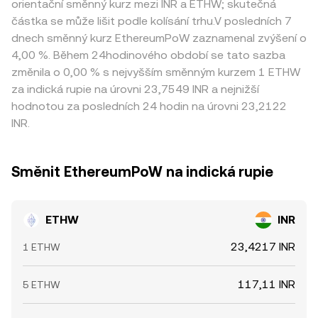
orientační směnný kurz mezi INR a ETHW; skutečná
částka se může lišit podle kolísání trhu.V posledních 7
dnech směnný kurz EthereumPoW zaznamenal zvýšení o
4,00 %. Během 24hodinového období se tato sazba
změnila o 0,00 % s nejvyšším směnným kurzem 1 ETHW
za indická rupie na úrovni 23,7549 INR a nejnižší
hodnotou za posledních 24 hodin na úrovni 23,2122
INR.
Směnit EthereumPoW na indická rupie
ETHW
INR
23,4217 INR
1 ETHW
117,11 INR
5 ETHW