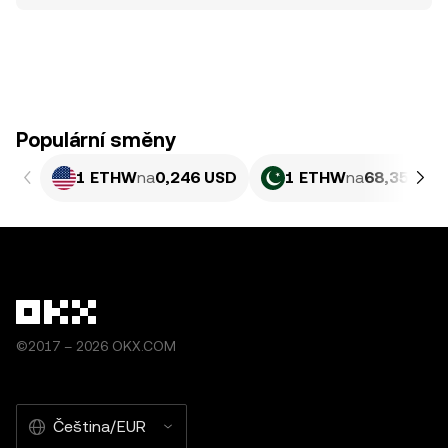
Populární směny
1 ETHW
na
0,246 USD
1 ETHW
na
68,35 PKR
©2017 – 2026 OKX.COM
Čeština/EUR