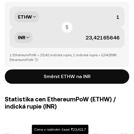
ETHW
INR
1 EthereumPoW = 23,42 indická rupie, 1 indická rupie = 0,042696
EthereumPoW
Směnit ETHW na INR
Statistika cen EthereumPoW (ETHW) /
indická rupie (INR)
Cena v reálném čase: ₹23,4217