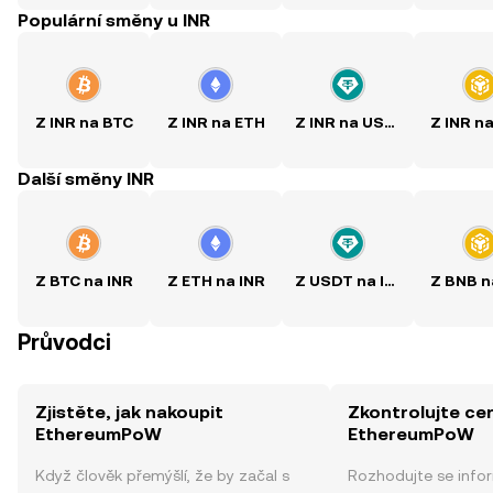
Populární směny u INR
Z INR na BTC
Z INR na ETH
Z INR na USDT
Z INR n
Další směny INR
Z BTC na INR
Z ETH na INR
Z USDT na INR
Z BNB n
Průvodci
Zjistěte, jak nakoupit
Zkontrolujte ce
EthereumPoW
EthereumPoW
Když člověk přemýšlí, že by začal s
Rozhodujte se info