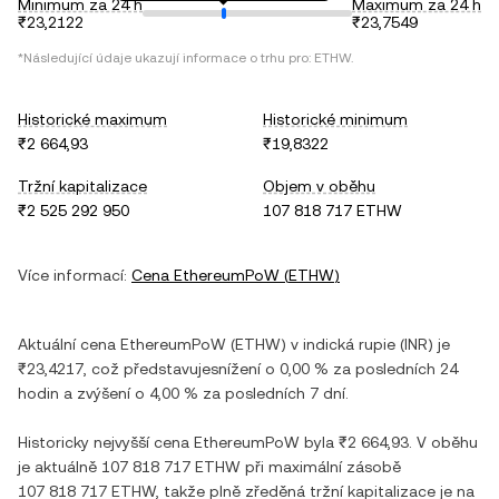
Minimum za 24 h
Maximum za 24 h
₹23,2122
₹23,7549
*Následující údaje ukazují informace o trhu pro:
ETHW
.
Historické maximum
Historické minimum
₹2 664,93
₹19,8322
Tržní kapitalizace
Objem v oběhu
₹2 525 292 950
107 818 717 ETHW
Více informací:
Cena
EthereumPoW
(
ETHW
)
Aktuální cena
EthereumPoW
(
ETHW
) v
indická rupie
(
INR
) je
₹23,4217
, což představuje
snížení
o
0,00 %
za posledních 24
hodin a
zvýšení
o
4,00 %
za posledních 7 dní.
Historicky nejvyšší cena
EthereumPoW
byla
₹2 664,93
. V oběhu
je aktuálně
107 818 717 ETHW
při maximální zásobě
107 818 717 ETHW
, takže plně zředěná tržní kapitalizace je na