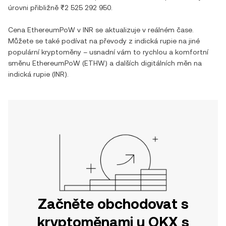
úrovni přibližně
₹2 525 292 950
.
Cena
EthereumPoW
v
INR
se aktualizuje v reálném čase.
Můžete se také podívat na převody z
indická rupie
na jiné
populární kryptoměny – usnadní vám to rychlou a komfortní
směnu
EthereumPoW
(
ETHW
) a dalších digitálních měn na
indická rupie
(
INR
).
Začněte obchodovat s
kryptoměnami u OKX s