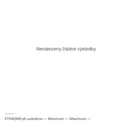
Nenalezeny žádné výsledky
-- ~ --
ETHW/INR při uzávěrce: --
Minimum: --
Maximum: --