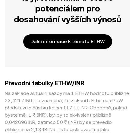
potenciálem pro
dosahování vyšších výnosů
Další informace k tématu ETHW
Převodní tabulky ETHW/INR
Na základě aktuální sazby má 1 ETHW hodnotu přibližně
23,4217 INR. To znamená, že získání 5 EthereumPoW
představuje částku kolem 117,11 INR. Obdobně, pokud
byste měli 1 ₹ (INR), byl by to ekvivalent přibližně
0,042696 INR, zatímco 50 ₹ (INR) by se převedlo
přibližně na 2,1348 INR. Tato čísla uvádíme jako