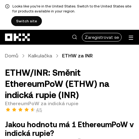
Looks like you're in the United States. Switch to the United States site
for products available in your region.
Switch site
Přeskočit na hlavní obsah
Zaregistrovat se
Domů
Kalkulačka
ETHW za INR
ETHW/INR: Směnit
EthereumPoW (ETHW) na
indická rupie (INR)
EthereumPoW za indická rupie
4,5
Jakou hodnotu má 1 EthereumPoW v
indická rupie?