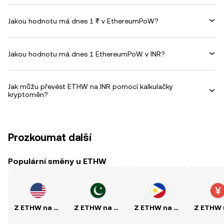
Jakou hodnotu má dnes 1 ₹ v EthereumPoW?
Jakou hodnotu má dnes 1 EthereumPoW v INR?
Jak můžu převést ETHW na INR pomocí kalkulačky
kryptoměn?
Prozkoumat další
Populární směny u ETHW
Z ETHW na USD
Z ETHW na PKR
Z ETHW na PHP