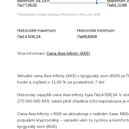
Minimum za 24 h
Maximum z
Лв77,6535
Лв81,3188
*Následující údaje ukazují informace o trhu pro:
AXS
.
Historické maximum
Historické minimum
Лв14 506,34
Лв68,8358
Více informací:
Cena
Axie Infinity
(
AXS
)
Aktuální cena
Axie Infinity
(
AXS
) v
kyrgyzský som
(
KGS
) je
Л
hodin a
zvýšení
o
11,00 %
za posledních 7 dní.
Historicky nejvyšší cena
Axie Infinity
byla
Лв14 506,34
. V ob
270 000 000 AXS
, takže plně zředěná tržní kapitalizace je 
Cena
Axie Infinity
v
KGS
se aktualizuje v reálném čase. Můž
populární kryptoměny – usnadní vám to rychlou a komfor
kyrgyzský som
(
KGS
).