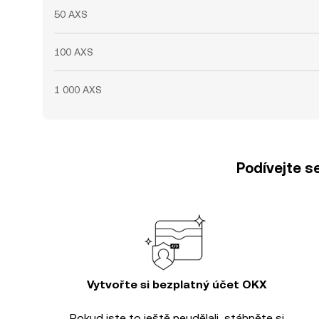
50 AXS
100 AXS
1 000 AXS
Podívejte s
Vytvořte si bezplatný účet OKX
Pokud jste to ještě neudělali, stáhněte si