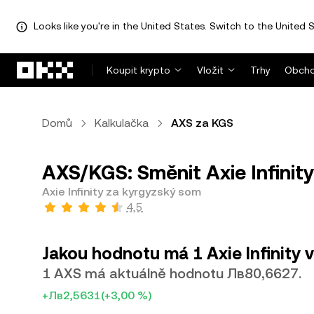
Looks like you're in the United States. Switch to the United S
Přeskočit na hlavní obsah
Koupit krypto
Vložit
Trhy
Obcho
Domů
Kalkulačka
AXS za KGS
AXS/KGS: Směnit Axie Infinit
Axie Infinity za kyrgyzský som
4,5
Jakou hodnotu má 1 Axie Infinity 
1 AXS má aktuálně hodnotu Лв80,6627.
+Лв2,5631
(+3,00 %)