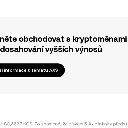
něte obchodovat s kryptoměnami 
 dosahování vyšších výnosů
ší informace k tématu AXS
ně 80,6627 KGS. To znamená, že získání 5 Axie Infinity pře