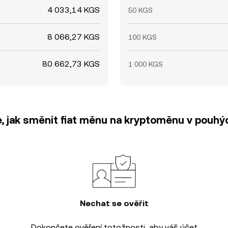
4 033,14 KGS
50 KGS
8 066,27 KGS
100 KGS
80 662,73 KGS
1 000 KGS
e, jak směnit fiat měnu na kryptoměnu v pouhýc
Nechat se ověřit
Dokončete
ověření totožnosti
, aby váš účet