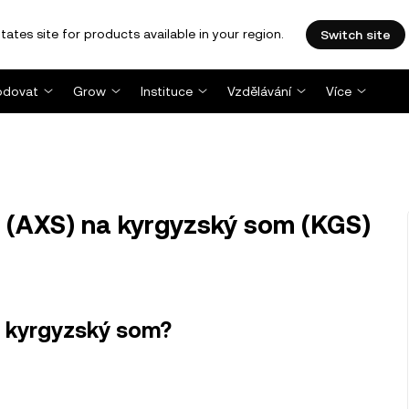
tates site for products available in your region.
Switch site
dovat
Grow
Instituce
Vzdělávání
Více
y (AXS) na kyrgyzský som (KGS)
v kyrgyzský som?