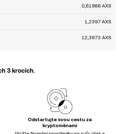
0,61986 AXS
1,2397 AXS
12,3973 AXS
h 3 krocích.
Odstartujte svou cestu za
kryptoměnami
Vložte finanční prostředky na svůj účet a