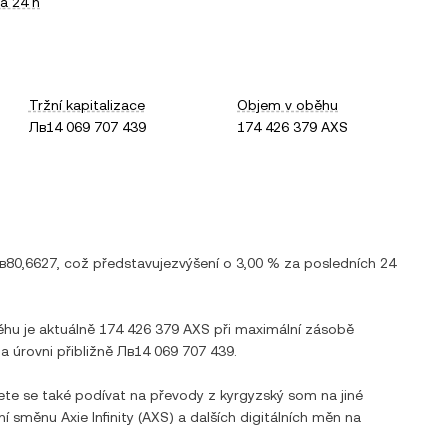
a 24 h
Tržní kapitalizace
Objem v oběhu
Лв14 069 707 439
174 426 379 AXS
в80,6627
, což představuje
zvýšení
o
3,00 %
za posledních 24
ěhu je aktuálně
174 426 379 AXS
při maximální zásobě
na úrovni přibližně
Лв14 069 707 439
.
ete se také podívat na převody z
kyrgyzský som
na jiné
tní směnu
Axie Infinity
(
AXS
) a dalších digitálních měn na