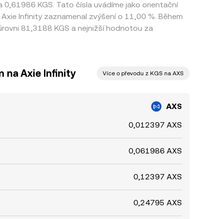
na 0,61986 KGS. Tato čísla uvádíme jako orientační
 Axie Infinity zaznamenal zvýšení o 11,00 %. Během
rovni 81,3188 KGS a nejnižší hodnotou za
na Axie Infinity
Více o převodu z KGS na AXS
AXS
0,012397 AXS
0,061986 AXS
0,12397 AXS
0,24795 AXS