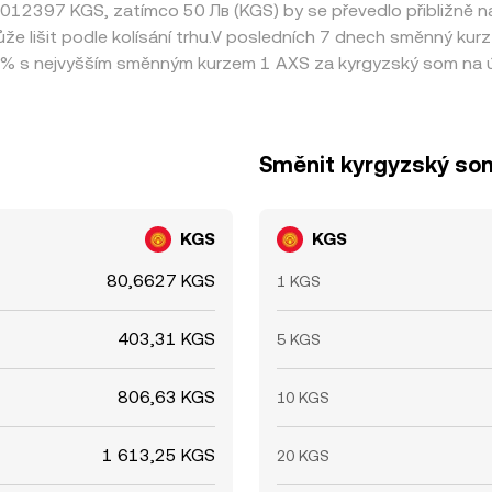
ě 0,012397 KGS, zatímco 50 Лв (KGS) by se převedlo přibližně 
 lišit podle kolísání trhu.V posledních 7 dnech směnný kurz
 % s nejvyšším směnným kurzem 1 AXS za kyrgyzský som na ú
Směnit kyrgyzský som 
KGS
KGS
80,6627 KGS
1 KGS
403,31 KGS
5 KGS
806,63 KGS
10 KGS
1 613,25 KGS
20 KGS