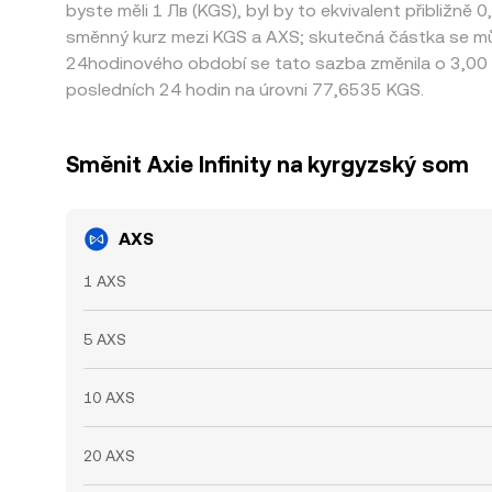
byste měli 1 Лв (KGS), byl by to ekvivalent přibližn
směnný kurz mezi KGS a AXS; skutečná částka se může
24hodinového období se tato sazba změnila o 3,00
posledních 24 hodin na úrovni 77,6535 KGS.
Směnit Axie Infinity na kyrgyzský som
AXS
1 AXS
5 AXS
10 AXS
20 AXS