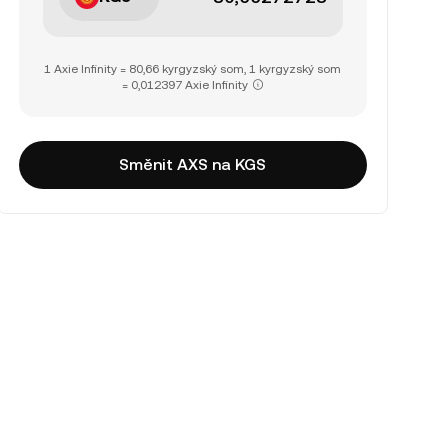
1 Axie Infinity = 80,66 kyrgyzský som, 1 kyrgyzský som
= 0,012397 Axie Infinity
Směnit AXS na KGS