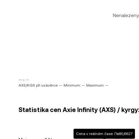
Nenalezeny
-- ~ --
AXS/KGS při uzávěrce: --
Minimum: --
Maximum: --
Statistika cen Axie Infinity (AXS) / kyr
Cena v reálném čase: Лв80,6627