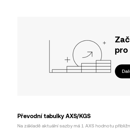
Zač
pro
Dal
Převodní tabulky AXS/KGS
Na základě aktuální sazby má 1 AXS hodnotu přibliž