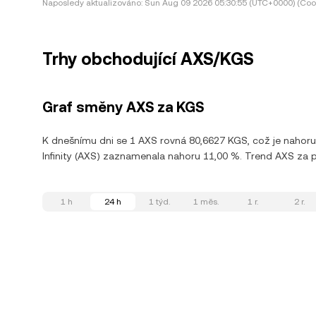
Naposledy aktualizováno:
Sun Aug 09 2026 05:30:55 (UTC+0000) (Coor
Trhy obchodující AXS/KGS
Graf směny AXS za KGS
K dnešnímu dni se 1 AXS rovná 80,6627 KGS, což je nahoru
Infinity (AXS) zaznamenala nahoru 11,00 %. Trend AXS za pos
1 h
24 h
1 týd.
1 měs.
1 r.
2 r.