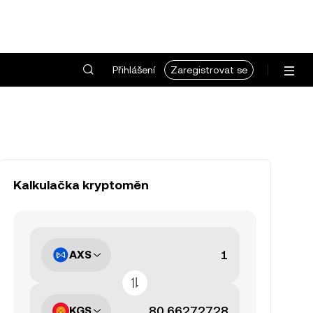
Přihlášení
Zaregistrovat se
Kalkulačka kryptoměn
AXS
KGS