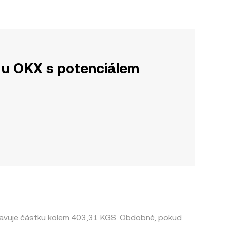
u OKX s potenciálem
dstavuje částku kolem 403,31 KGS. Obdobně, pokud