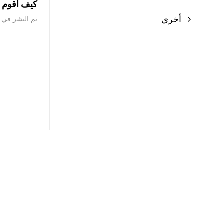
كيف أقوم ب
أخرى
تم النشر في ‏23 يونيو 2022