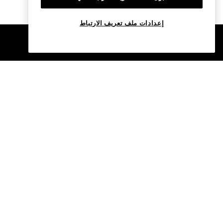
إعدادات ملف تعريف الارتباط
©2017 - 2026 OKX.COM
العربية/AED
المزيد حول OKX
المنتجات
نبذة عنا
شراء العملات الرقمية
إشعار خصوصية المُرشَّح
تداول P2P
وظائف
تحويل