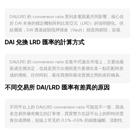
DAI/LRD 的 conversion rate 受到多重因素共同影響，核心在
於 DAI 本身的穩定機制與利比里亞元（LRD）的強弱變化。供
給層面，DAI 透過超額抵押債倉（Vault）鑄造與銷毀，並藉由
Peg Stability Module（PSM）與 USDC 等穩定幣互換來維持
DAI 兌換 LRD 匯率的計算方式
對美元的錨定；當市場以 DAI 兌換 USDC 的需求升溫或
RWA（如短期美國國債）權重調整時，DAI 的流通與錨定強度
會隨之變化。DAI 沒有「減半」這類週期性供給變數，但 Dai
DAI/LRD 的 conversion rate 在集中式撮合市場上，主要由最
Savings Rate（DSR）的調整會影響持幣誘因與供給在二級市
新成交價決定，也就是買方出價與賣方要價在某一點匹配時形
場的流動。需求層面，DeFi 活動、穩定幣池（如 Curve
成的價格。任何時刻，最佳買價與最佳賣價之間的差距稱為點
等）、支付與結算使用、以及對手方透過 PSM 在波動時期進
差，其區間界定了短線交易範圍，而兩者均值常作為參考的中
行避險，均會推動對 DAI 的實際使用與兌換需求。宏觀方面，
不同交易所 DAI/LRD 匯率有差異的原因
間價。在多交易場所的情況下，資料聚合方會計算加權靠量均
雖然 DAI 名義上錨定美元，但在極端行情或流動性緊縮時可能
價（VWAP），以更高的成交量給予更大權重，其公式為：
短暫脫鉤；同時，BTC 的大幅波動會改變整體風險偏好並牽動
VWAP = Σ(Price_i × Volume_i) / Σ Volume_i。於實際換算時，
穩定幣的資金流。對 DAI/LRD 而言，LRD 相對美元的強弱與
不同平台上的 DAI/LRD conversion rate 可能並不一致，因為
若以 DAI 兌 LRD，基本算式為：LRD Value = DAI Amount ×
外匯市場流動性更是關鍵，若 LRD 承受通膨或外匯管制壓力，
各交易所擁有獨立的訂單簿，買賣雙方在該平台上的即時供需
rate；反向換回則為：DAI Amount = LRD Value / rate。除了
將直接反映在 conversion rate 上。監管與合規事件亦不可忽
會自成價格，短線上常見約 0.1%–0.5% 的細微偏離。流動性
訂單簿機制外，DAI 在去中心化交易所的流動性十分可觀，對
視：對穩定幣的監管明確性、對法幣出入金的規範、以及與
深度亦影響成交滑點：大型平台的掛單更深厚，同筆交易對價
其相對美元穩定幣的定價有重要參考價值；在自動做市商
RWA 託管相關的政策變動，都可能影響 DAI 的錨定信心與使
格的衝擊較小；較小型或區域性平台在大額換單時，價格偏離
（AMM）中，價格遵循 x × y = k（資金池兩資產儲備量的乘積