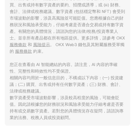
買、出售或持有數字資產的要約、招攬或誘導，或 (iii) 財務、
會計、法律或稅務建議。數字資產 (包括穩定幣和 NFT) 會受到
市場波動的影響，涉及高風險並可能貶值。您應根據自己的財
務狀況和風險承受能力，仔細考慮是否適合交易或持有數字資
產。有關您的具體情況，請諮詢您的法律/稅務/投資專業人
士。並非所有產品都在所有地區提供。更多詳情，請參考 OKX
服務條款
和
風險提示
。 OKX Web3 錢包及其附屬服務受單獨
的
服務條款
約束。
您正在查看由 AI 智能總結的內容。請注意，AI 內容的準確
性、完整性和時效性均不受保證。
相關內容均用於一般信息目的，不構成以下內容：(一) 投資建
議；(二) 購買、出售或持有任何數字資產；(三) 財務、會計、
法律或稅務建議。
數字資產受市場波動影響，涉及較高程度的風險，可能會貶
值。因此請根據您的財務狀況和風險承受能力仔細考慮是否要
持有或交易數字資產。若對您的具體情況存在疑問，請諮詢專
業的法務、稅務人員或投資顧問。