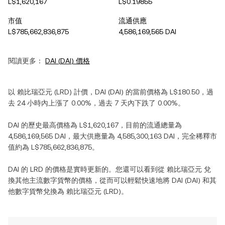
L$1,620,167
L$0.19855
市值
流通供應
L$785,662,836,875
4,586,169,565 DAI
閱讀更多：
DAI
(
DAI
) 價格
以
賴比瑞亞元
(
LRD
) 計價，
DAI
(
DAI
) 的當前價格為
L$180.50
，過
去 24 小時內
上漲
了
0.00%
，過去 7 天內
下跌
了
0.00%
。
DAI
的歷史最高價格為
L$1,620,167
，目前的流通總量為
4,586,169,565 DAI
，最大供應量為
4,585,300,163 DAI
，完全稀釋市
值約為
L$785,662,836,875
。
DAI
的
LRD
的價格是實時更新的。您還可以看到從
賴比瑞亞元
兌
換其他主流數字貨幣的價格，從而可以輕鬆快速地將
DAI
(
DAI
) 和其
他數字貨幣兌換為
賴比瑞亞元
(
LRD
)。