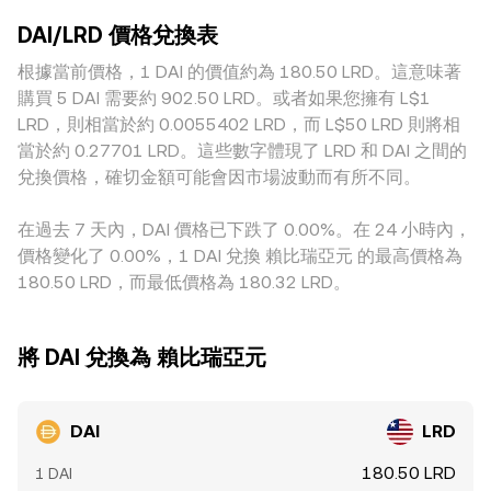
用通道。技術層面上，永續合約資金費率、選擇權到期前後的
可能更明顯。地理位置與監管環境也會造成溢價或折價：若某
為常數），在穩定幣池裡，DAI 相對另一穩定幣的價格可近似
套保行為、以及大型錢包在 PSM、跨鏈橋與穩定池的調倉，會
DAI/LRD 價格兌換表
地區對穩定幣出入金、合規審查或銀行通道較為嚴格，DAI 的
視為 y/x，當大額兌換使池中比例偏移，價格便會調整。這些
在短期內增添波動，進而對 DAI/LRD 的 conversion rate 造成
可得性與需求結構會改變；同時，LRD 的外匯取得與結算管道
根據當前價格，1 DAI 的價值約為 180.50 LRD。這意味著
鏈上價格訊號，透過做市商與套利者傳導至中心化平台，有助
細微而即時的擾動。
若受限，亦可能導致該地平台上相對美元的換價出現差異。此
於收斂 DAI 相對美元的行情，再結合傳統外匯市場的
購買 5 DAI 需要約 902.50 LRD。或者如果您擁有 L$1
外，許多平台的 DAI/LRD 報價會經由中介幣種間接形成，例如
USD/LRD 變動，最終反映在 DAI/LRD 的 conversion rate
LRD，則相當於約 0.0055402 LRD，而 L$50 LRD 則將相
先以 DAI/USDT 再映射至 USDT/LRD，因此 USDT 相對美元
上。
當於約 0.27701 LRD。這些數字體現了 LRD 和 DAI 之間的
的輕微溢折與基差，會傳導到最終的 DAI/LRD 報價。套利者雖
兌換價格，確切金額可能會因市場波動而有所不同。
會在平台間買低賣高以縮小差距，但受制於手續費、鏈上與法
幣出入金速度、以及風險承擔能力，收斂並不總是即時或完
在過去 7 天內，DAI 價格已下跌了 0.00%。在 24 小時內，
全，因此不同交易所之間的 conversion rate 仍可能短暫存在
價格變化了 0.00%，1 DAI 兌換 賴比瑞亞元 的最高價格為
差異。
180.50 LRD，而最低價格為 180.32 LRD。
將 DAI 兌換為 賴比瑞亞元
DAI
LRD
180.50 LRD
1 DAI