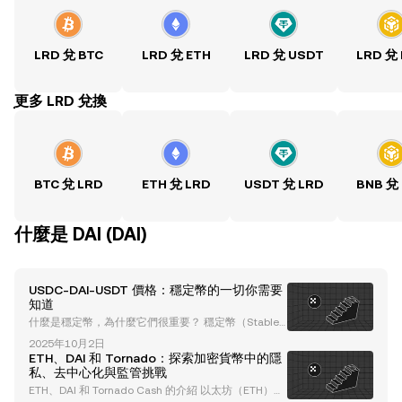
LRD 兌 BTC
LRD 兌 ETH
LRD 兌 USDT
LRD 兌
ִִִִִִִִִִִִִִִִִִִִִִִִִִִִִִִִִִִִִִִִִִִִִִִִ更多 LRD 兌換
BTC 兌 LRD
ETH 兌 LRD
USDT 兌 LRD
BNB 兌
什麼是 DAI (DAI)
USDC-DAI-USDT 價格：穩定幣的一切你需要
知道
什麼是穩定幣，為什麼它們很重要？ 穩定幣（Stablec
oins），如 USDT 、 USDC 和 DAI ，是一種專門設計
2025年10月2日
用來保持價值穩定的加密貨幣類別。與比特幣或以太坊
ETH、DAI 和 Tornado：探索加密貨幣中的隱
等波動性較大的加密貨幣不同，穩定幣與法定貨幣（例
私、去中心化與監管挑戰
如美元）或其他資產掛鉤。這種穩定性使它們成為加密
ETH、DAI 和 Tornado Cash 的介紹 以太坊（ETH）、
貨幣生態系統的基石，提供可靠的交易媒介、價值儲存