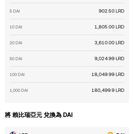
902.50 LRD
5 DAI
1,805.00 LRD
10 DAI
3,610.00 LRD
20 DAI
9,024.99 LRD
50 DAI
18,049.99 LRD
100 DAI
180,499.9 LRD
1,000 DAI
將 賴比瑞亞元 兌換為 DAI