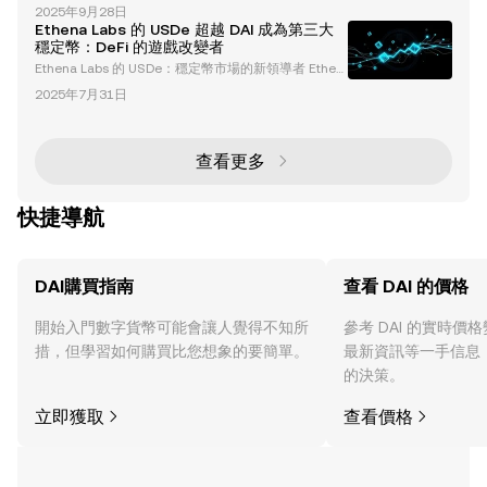
DAI 和 Tornado Cash 是去中心化金融（DeFi）生態系
手段以及對市場波動的對沖工具。 穩定幣的主要特點
2025年9月28日
統中的重要組成部分，每個都具有獨特的用途。ETH
掛鉤價值 ：穩定幣旨在與其基礎資產
Ethena Labs 的 USDe 超越 DAI 成為第三大
是以太坊區塊鏈的原生加密貨幣，用於支持交易和智能
穩定幣：DeFi 的遊戲改變者
合約。DAI 是一種與美元掛鉤的去中心化穩定幣，在波
Ethena Labs 的 USDe：穩定幣市場的新領導者 Ethen
動的市場中提供金融穩定性。Tornado Cash 是一個專
a Labs 在去中心化金融（DeFi）生態系統中崛起為一
注於隱私的協議，增強了加密交易的匿名性。這三者共
2025年7月31日
股變革力量，其合成穩定幣 USDe 達成了一個重要里
程碑，超越 DAI，成為市值排名第三的穩定幣。這一成
就凸顯了 Ethena Labs 在穩定幣設計上的創新方法及
其在 DeFi 領域日益增長的影響力。 USDe 的獨特之處
查看更多
USDe 由比特幣（BTC）和以太坊（ETH）
快捷導航
DAI購買指南
查看 DAI 的價格
開始入門數字貨幣可能會讓人覺得不知所
參考 DAI 的實時價
措，但學習如何購買比您想象的要簡單。
最新資訊等一手信息
的決策。
立即獲取
查看價格