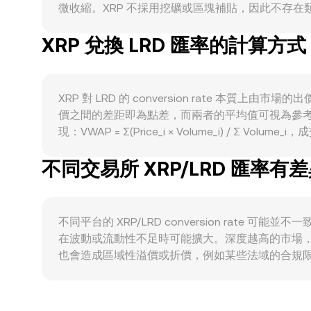
微收縮。XRP 不採用挖礦或區塊補貼，因此不存在
Ripple 支援的跨境支付與流動性解決方案把 X
XRP 兌換 LRD 匯率的計算方式
的採用度，皆會透過手續費與流動性需求影響市場買盤
受大盤拖累。同時，LRD 的相對強弱、利率與當地外
架與合規要求、跨境匯款監理政策等，都可能在短
（鯨魚）流向、以及期貨基差的擴窄，這些因素常在關鍵節點加劇
XRP 對 LRD 的 conversion rate
價之間的差距即為點差，而兩者的平均值可視為參考
現：VWAP = Σ(Price_i × Volume_i) /
XRP 數量 × conversion rate；反之，要由 LRD
不同交易所 XRP/LRD 匯率有
原生訂單簿 DEX 為主，部分生態亦提供自動做市商
price = y/x。大量買入或賣出會改變池中儲備比例，進而
不同平台的 XRP/LRD conversion rat
在波動或流動性不足時可能擴大。深度越高的市場，
也會造成區域性溢價或折價，例如某些法域的合規限
外，許多平台實際報價鏈條為 XRP/USDT 再映射到
搬磚，以縮小價差並提升價格一致性，但礙於手續