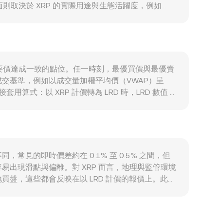
則取決於 XRP 的實際用途與生態活躍度，例如
RPL 上原生去中心化交易、代幣化資產與近期擴展功能
關性；風險偏好轉弱時，XRP/LRD 的短期方向常
國與其他司法轄區對 XRP 性質的裁決、交易平台上
到期結算對現貨的壓力、鏈上與交易所的大額錢包
價與賣方要價達成一致的點位。任一時刻，最優買價與最優賣
交基準，例如以成交量加權平均價（VWAP）呈
直接套用算式：以 XRP 計價轉為 LRD 時，LRD 數值 =
除了中心化訂單簿，XRP 亦存在鏈上流動性來源。XRPL 歷史上以
兩種資產儲備的關係，當前價格可用池中資產比值表示，即
同，常見的即時價差約在 0.1% 至 0.5% 之間，但
出現滑點與偏離。對 XRP 而言，地理與監管環境
盤，這些都會反映在以 LRD 計價的報價上。此
導至最終的 XRP/LRD 報價。雖然套利者會在平台間
而仍可能在短時間內出現可觀察的偏離。