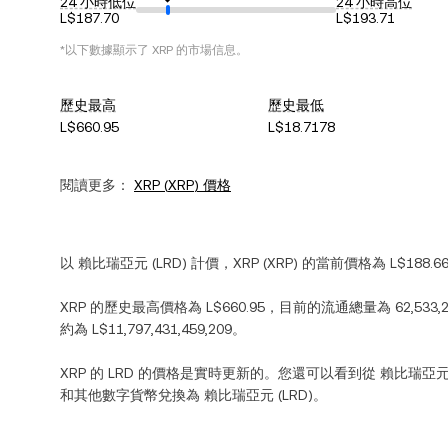
24 小時低位
24 小時高位
L$187.70
L$193.71
*以下數據顯示了
XRP
的市場信息。
歷史最高
歷史最低
L$660.95
L$18.7178
閱讀更多：
XRP
(
XRP
) 價格
以
賴比瑞亞元
(
LRD
) 計價，
XRP
(
XRP
) 的當前價格為
L$188.6
XRP
的歷史最高價格為
L$660.95
，目前的流通總量為
62,533,
約為
L$11,797,431,459,209
。
XRP
的
LRD
的價格是實時更新的。您還可以看到從
賴比瑞亞
和其他數字貨幣兌換為
賴比瑞亞元
(
LRD
)。