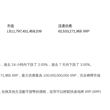
市值
流通供應
L$11,797,431,459,209
62,533,271,955 XRP
6
，過去 24 小時內
下跌
了
2.00%
，過去 7 天內
下跌
了
3.00%
。
271,955 XRP
，最大供應量為
100,000,000,000 XRP
，完全稀釋市值
元
兌換其他主流數字貨幣的價格，從而可以輕鬆快速地將
XRP
(
XRP
)