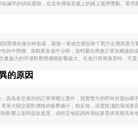
類似減半的供給週期，也沒有傳統意義上的鏈上質押獎勵。需求面
RP 作為橋接資產時，結算量增加會提升代幣的使用需求；此外，X
。宏觀層面上，XRP 與整體加密市場，特別是比特幣走勢存在相
匯條件會影響以 LRD 計價的報價。監管變數亦不可忽視，如美
期內改變流動性與行情。技術層面則包括衍生品資金費率變動、
 XRP/LRD conversion rate 的波動。
 本質上由市場的出價與賣價在撮合時形成，最後一筆成交價反映了買方出
性的中間價。當觀察多個平台時，資料聚合商會計算加權後的成
 Σ Volume_i，成交量越大的市場對整體價格影響越大。在進行簡單換算時，可
 推回 XRP，XRP 數量 = LRD 數值 / conversion rate。
差異的原因
（AMM）池，常見的恆定乘積模型以 x × y = k 描述池中
以滑點形式體現在 XRP/LRD 的即時 conversion rate 上。
e 可能並不一致，因為各交易所的訂單簿獨立運作，買賣雙方的即時供需結構不
單筆大額交易對價格的衝擊越小；相反地，深度較淺的場域更容易
制影響上架與提款速度，或特定地區因跨境結算需求而推高本地買
 LRD，當 USDT 相對法幣的價格出現小幅溢折（基差）時，會傳
費、提領時間、風控限制與法規要求，套利並非即時且完美，因