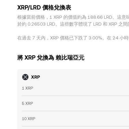
XRP/LRD 價格兌換表
根據當前價格，1 XRP 的價值約為 188.66 LRD。這意味著
於約 0.26503 LRD。這些數字體現了 LRD 和 
在過去 7 天內，XRP 價格已下跌了 3.00%。在 24 小時
將 XRP 兌換為 賴比瑞亞元
XRP
1 XRP
5 XRP
10 XRP