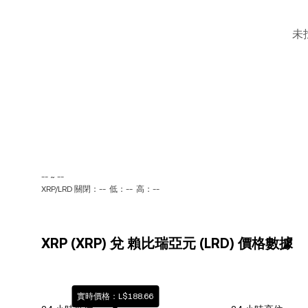
未
-- ~ --
XRP/LRD 關閉：--
低：--
高：--
XRP (XRP) 兌 賴比瑞亞元 (LRD) 價格數據
實時價格：L$188.66