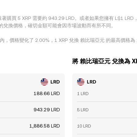
購買 5 XRP 需要約 943.29 LRD。或者如果您擁有 L$1 LRD，
XRP 之間的兌換價格，確切金額可能會因市場波動而有所不同。
內，價格變化了 2.00%，1 XRP 兌換 賴比瑞亞元 的最高價格為 19
將 賴比瑞亞元 兌換為 X
LRD
LRD
188.66 LRD
1 LRD
943.29 LRD
5 LRD
1,886.58 LRD
10 LRD