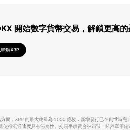
OKX 開始數字貨幣交易，解鎖更高
瞭解XRP
因素影響。供給方面，XRP 的最大總量為 1000 億枚，新增發行已在創世
鎖，這使得流通速度具有節奏性。交易手續費會被銷毀，雖然單筆