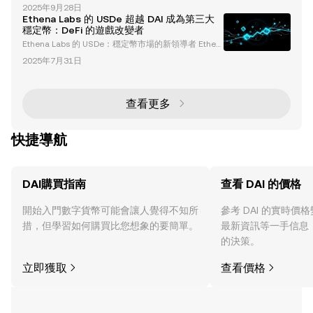
DAI 和 Tornado Cash 是去中心化金融（DeFi）生態系
手段以及對市場波動的對沖工具。 穩定幣的主要特點
2025年9月28日
統中的重要組成部分，每個都具有獨特的用途。ETH
掛鉤價值 ：穩定幣旨在與其基礎資產
Ethena Labs 的 USDe 超越 DAI 成為第三大
是以太坊區塊鏈的原生加密貨幣，用於支持交易和智能
穩定幣：DeFi 的遊戲改變者
合約。DAI 是一種與美元掛鉤的去中心化穩定幣，在波
Ethena Labs 的 USDe：穩定幣市場的新領導者 Ethen
動的市場中提供金融穩定性。Tornado Cash 是一個專
a Labs 在去中心化金融（DeFi）生態系統中崛起為一
注於隱私的協議，增強了加密交易的匿名性。這三者共
2025年7月31日
股變革力量，其合成穩定幣 USDe 達成了一個重要里
程碑，超越 DAI，成為市值排名第三的穩定幣。這一成
就凸顯了 Ethena Labs 在穩定幣設計上的創新方法及
其在 DeFi 領域日益增長的影響力。 USDe 的獨特之處
查看更多
USDe 由比特幣（BTC）和以太坊（ETH）
快捷導航
DAI購買指南
查看 DAI 的價格
開始入門數字貨幣可能會讓人覺得不知所
參考 DAI 的實時價
措，但學習如何購買比您想象的要簡單。
最新資訊等一手信息
的決策。
立即獲取
查看價格