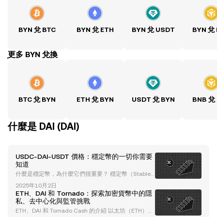
BYN 兌 BTC
BYN 兌 ETH
BYN 兌 USDT
BYN 兌
ִִִִִִִִִִִִִִִִִִִִִִִִִִִִִִִִִִִִִִִִִִִִִִִִ更多 BYN 兌換
BTC 兌 BYN
ETH 兌 BYN
USDT 兌 BYN
BNB 兌
什麼是 DAI (DAI)
USDC-DAI-USDT 價格：穩定幣的一切你需要
知道
什麼是穩定幣，為什麼它們很重要？ 穩定幣（Stablec
oins），如 USDT 、 USDC 和 DAI ，是一種專門設計
2025年10月2日
用來保持價值穩定的加密貨幣類別。與比特幣或以太坊
ETH、DAI 和 Tornado：探索加密貨幣中的隱
等波動性較大的加密貨幣不同，穩定幣與法定貨幣（例
私、去中心化與監管挑戰
如美元）或其他資產掛鉤。這種穩定性使它們成為加密
ETH、DAI 和 Tornado Cash 的介紹 以太坊（ETH）、
貨幣生態系統的基石，提供可靠的交易媒介、價值儲存