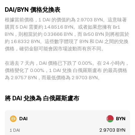
更，都可能引發 conversion rate 的短期波動。技術層面上，
理與監管差異也會產生地域性溢價：法幣出入金渠道的可用
價格，其中價格近似等於 y/x；大額兌換會因池子失衡而產生
永續合約的資金費率變化、季度結算或選擇權到期對整體市場
DAI/BYN 價格兌換表
性、對穩定幣的合規要求、以及當地對 BYN 的資本管制，都可
滑點，進而在短時間內影響觀察到的 DAI/BYN conversion
流動性的衝擊，會間接牽動 DAI 的買賣需求；大型地址（俗稱
能導致 DAI 兌 BYN 報價不同。此外，許多平台實際上透過跨
根據當前價格，1 DAI 的價值約為 2.9703 BYN。這意味著
rate。綜合而言，單一平台以最新成交決定當下價格，跨平台
「巨鯨」）透過 PSM 大額兌換或集中還債與開債倉，亦可能
幣種路徑定價，例如先以 DAI/USDT 確定價格，再結合
則傾向以 VWAP 反映整體共識，並根據實際成交量分配影響
購買 5 DAI 需要約 14.8516 BYN。或者如果您擁有 Br1
在短時間內造成 DAI 對美元的微小溢折價，進而反映在
USDT/BYN 得出 DAI/BYN，若 USDT 對 BYN 存在基差或溢折
力。
BYN，則相當於約 0.33666 BYN，而 Br50 BYN 則將相當於
DAI/BYN 報價上。
價，會傳導至最終報價。雖然套利者會在平台間低買高賣以收
約 16.8332 BYN。這些數字體現了 BYN 和 DAI 之間的兌換
斂價差，但受限於交易成本、鏈上轉帳與法幣結算時間，以及
價格，確切金額可能會因市場波動而有所不同。
風險限制，套利並非即時且完美，因此各平台之間的 DAI/BYN
報價仍可能在短期內保持差異。
在過去 7 天內，DAI 價格已下跌了 0.00%。在 24 小時內，
價格變化了 0.00%，1 DAI 兌換 白俄羅斯盧布 的最高價格
為 2.9757 BYN，而最低價格為 2.9703 BYN。
將 DAI 兌換為 白俄羅斯盧布
DAI
BYN
2.9703 BYN
1 DAI