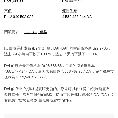
Br26,685.65
Br0.0032703
市值
流通供應
Br12,940,593,927
4,589,477,244 DAI
閱讀更多：
DAI
(
DAI
) 價格
以
白俄羅斯盧布
(
BYN
) 計價，
DAI
(
DAI
) 的當前價格為
Br2.9703
，
過去 24 小時內
下跌
了
0.00%
，過去 7 天內
下跌
了
0.00%
。
DAI
的歷史最高價格為
Br26,685.65
，目前的流通總量為
4,589,477,244 DAI
，最大供應量為
4,588,763,327 DAI
，完全稀釋市
值約為
Br12,940,593,927
。
DAI
的
BYN
的價格是實時更新的。您還可以看到從
白俄羅斯盧布
兌換其他主流數字貨幣的價格，從而可以輕鬆快速地將
DAI
(
DAI
) 和
其他數字貨幣兌換為
白俄羅斯盧布
(
BYN
)。