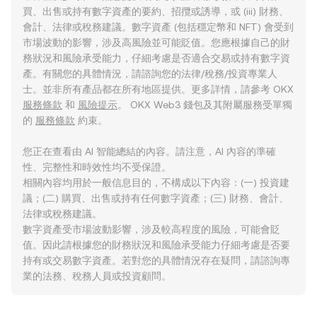
買、出售或持有數字資產的要約、招攬或誘導，或 (iii) 財務、
會計、法律或稅務建議。數字資產 (包括穩定幣和 NFT) 會受到
市場波動的影響，涉及高風險並可能貶值。您應根據自己的財
務狀況和風險承受能力，仔細考慮是否適合交易或持有數字資
產。有關您的具體情況，請諮詢您的法律/稅務/投資專業人
士。並非所有產品都在所有地區提供。更多詳情，請參考 OKX
服務條款
和
風險提示
。 OKX Web3 錢包及其附屬服務受單獨
的
服務條款
約束。
您正在查看由 AI 智能總結的內容。請注意，AI 內容的準確
性、完整性和時效性均不受保證。
相關內容均用於一般信息目的，不構成以下內容：(一) 投資建
議；(二) 購買、出售或持有任何數字資產；(三) 財務、會計、
法律或稅務建議。
數字資產受市場波動影響，涉及較高程度的風險，可能會貶
值。因此請根據您的財務狀況和風險承受能力仔細考慮是否要
持有或交易數字資產。若對您的具體情況存在疑問，請諮詢專
業的法務、稅務人員或投資顧問。