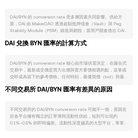
DAI/BYN 的 conversion rate 受多層因素共同影響。供給方
面，DAI 由 MakerDAO 透過超額抵押債倉（Vault）與 Peg
Stability Module（PSM）鑄造與銷毀：當用戶開倉借出 DAI
時供給增加，償還債務時對應的 DAI 被銷毀；PSM 允許以穩
DAI 兌換 BYN 匯率的計算方式
定資產（如 USDC）一比一兌換 DAI，於市場偏離時迅速擴張
或收縮流通量。Dai Savings Rate（DSR）則像一種協議內的
利息機制，吸引持有人鎖定 DAI，減少可流通供給；需要注意
DAI/BYN 的 conversion rate 核心由市場供需決定：在撮合式
的是，DAI 並無「減半」機制。需求則取決於 DAI 的實際使用
交易中，最新成交價是買方出價與賣方要價相遇的點，這筆成
場景：DeFi 借貸與槓桿交易、鏈上結算與支付、交易所保證金
交即成為當下的參考價格。任何時刻，最優買價（bid）與最
與避險等活動都會提升對 DAI 的持有與使用。當 MakerDAO
優賣價（ask）之間的差距形成價差（spread），而兩者均值
提高 DSR 或擴大與現實世界資產（如短期美國國債）掛鉤的
不同交易所 DAI/BYN 匯率有差異的原因
可視為即時的中間價。若觀察多個平台，資料聚合方常以成交
配置時，對 DAI 的需求常會上升。宏觀層面上，DAI 長期錨定
量加權平均價（VWAP）衡量整體價格，計算式為 VWAP =
美元，因此 DAI/BYN 多數情況會隨美元/BYN 變動；比特幣走
Σ(Price_i × Volume_i) / Σ Volume_i，成交量較大的平台對結果
勢帶動整體加密市場風險偏好，亦會透過資金進出影響 DAI 的
不同交易所的 DAI/BYN conversion rate 可能不一致，原因在
影響更大。就單筆換算而言，可用簡單算式表示：若 1 DAI 對
市場偏離與流動性。若 BYN 相對美元走強或走弱，會直接反映
於各平台擁有獨立的訂單簿與流動性供給，短則可出現約
應 R BYN，則 BYN 數值 = DAI 數量 × R；反之，DAI 數量 =
在 DAI/BYN 的報價。監管事件也很關鍵：對穩定幣的法規框
0.1%–0.5% 的即時偏差。流動性深度越高的大型平台，單筆大
BYN 數值 ÷ R。在許多場景，DAI 也有相當可觀的 DEX 流動
架、對法幣出入金渠道的限制、制裁名單調整，以及
額成交對價格的衝擊越小；相反地，深度較淺或專注特定地區
性，利用自動做市商（AMM）機制運行，其定價遵循 x × y =
MakerDAO 治理參數（抵押品白名單、穩定費率、DSR）變
客群的平台，價格更容易因單筆委託而偏離。對 DAI 而言，地
k，不變乘積公式下，DAI 與對手資產池子餘額變動會改變即時