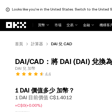
Looks like you're in the United States. Switch to the United S
跳轉至主要內容
買幣
市場
交易
金融
機構客
首頁
計算器
DAI 兌 CAD
DAI/CAD：將 DAI (DAI) 兌換為
DAI 兌 加幣
4.4
1 DAI 價值多少 加幣？
1 DAI 目前價值 C$1.4012
+C$0
(+0.00%)