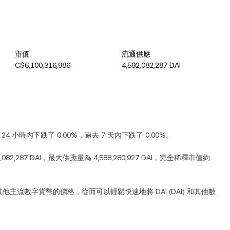
市值
流通供應
C$6,100,316,986
4,592,082,287 DAI
 24 小時內
下跌
了
0.00%
，過去 7 天內
下跌
了
0.00%
。
,082,287 DAI
，最大供應量為
4,588,280,927 DAI
，完全稀釋市值約
其他主流數字貨幣的價格，從而可以輕鬆快速地將
DAI
(
DAI
) 和其他數