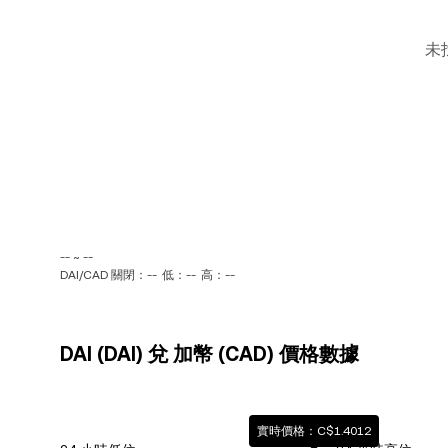
未
-- ~ --
DAI/CAD 關閉：--
低：--
高：--
DAI (DAI) 兌 加幣 (CAD) 價格數據
實時價格：C$1.4012