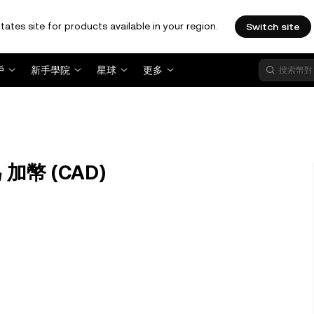
tates site for products available in your region.
Switch site
戶
新手學院
星球
更多
 加幣 (CAD)