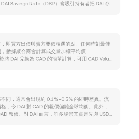
avings Rate（DSR）會吸引持有者把 DAI 存
那樣的減半機制，也不存在傳統意義上的「質押挖礦」
Fi 借貸、跨鏈流動性池、穩定幣結算與支付應用中的
單位的需求往往上升。宏觀方面，由於 DAI 通常貼近
，反之亦然。更廣泛的加密市場風險偏好也間接影響 DAI：若
視，例如美國或加拿大對穩定幣發行、合規與託管的規
成交所決定，即買方出價與賣方要價相遇的點。任何時刻最佳
技術層面上，雖然 DAI 本身波動通常較小，但期貨
間，數據聚合商會計算成交量加權平均價
倉、PSM 流量變化，亦可能造成短期流動性失衡，令
對於將 DAI 兌換為 CAD 的簡單計算，可用 CAD Value
傳統的訂單簿外，DAI 也在去中心化交易所擁有可觀流動性，常見為穩
rice = y/x；當有大額單向兌換時，資金池儲備比
 VWAP 參考，以及 AMM 池子的即時報價，
佈不同，通常會出現約 0.1%–0.5% 的即時差異。流
 DAI 對 CAD 的報價偏離全球均衡。此外，
報價。對 DAI 而言，許多場景其實是先與 USDT
CAD 的掛牌價格。套利者會在平臺間低買高賣以收斂差價，
在短時間內維持可觀的報價差距。