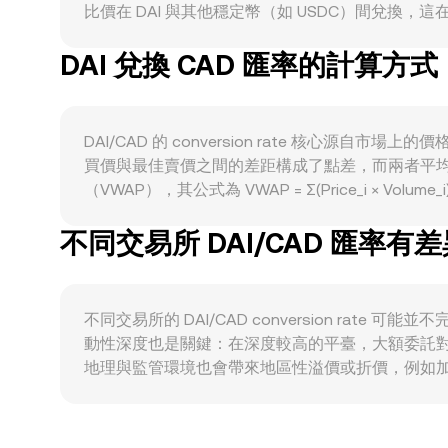
比價在 DAI 與其他穩定幣（如 USDC）間兌換，這在市
入合約以獲取利息，短期內減少流通可售的 DAI，
DAI 兌換 CAD 匯率的計算方式
供給擴張，而是以治理參數（例如穩定費率、抵押品上
採用程度，會左右市場對 DAI 的持有與交易需求；
1 美元，DAI/CAD 的走勢對美元/加元匯價很敏感；當
比特幣大幅波動，槓桿去化與避險需求可能短暫拉動
DAI/CAD 的 conversion rate 
範調整，以及對 PSM 主要抵押資產（如 USDC）
買價與最佳賣價之間的差距構成了點差，而兩者平
資金費率、選擇權到期集中等槓桿指標會透過穩定幣借
（VWAP），其公式為 VWAP = Σ(Price_i × Vo
DAI 對 CAD 的即時報價出現細微變動。
= DAI Amount × rate；若是從 CAD 反推 DA
不同交易所 DAI/CAD 匯率有
定幣池與跨資產池。這些自動做市商（AMM）透過恆定乘積
例改變，短暫推動價格偏移，直到套利與流動性再平衡
共同構成 DAI/CAD conversion rate 的實際呈現。
不同交易所的 DAI/CAD conversion ra
動性深度也是關鍵：在深度較高的平臺，大額委託對價
地理與監管環境也會帶來地區性溢價或折價，例如加元出
或 USDC 進行兌換，然後再對 CAD 定價；若 U
但受限於手續費、出入金速度、鏈上轉帳擁塞與合