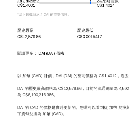
24 小時低位
24 小時高位
C$1.4001
C$1.4014
*以下數據顯示了
DAI
的市場信息。
歷史最高
歷史最低
C$12,579.86
C$0.0015417
閱讀更多：
DAI
(
DAI
) 價格
以
加幣
(
CAD
) 計價，
DAI
(
DAI
) 的當前價格為
C$1.4012
，過去
DAI
的歷史最高價格為
C$12,579.86
，目前的流通總量為
4,592
為
C$6,100,316,986
。
DAI
的
CAD
的價格是實時更新的。您還可以看到從
加幣
兌換
字貨幣兌換為
加幣
(
CAD
)。