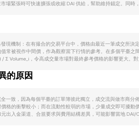
場緊張時可快速擴張或收縮 DAI 供給，幫助維持錨定。同時，DAI S
對市場流動性產生影響。需要注意的是，DAI 並沒有像比特幣
限）調節供需。需求面則與 DAI 的使用情境高度相關：在 De
當以太坊與主流公鏈上的協議活動增加，對 DAI 作為計價和結算
 CAD 走強時，DAI/CAD conversion rate 傾向下行
 DAI 的借貸與兌換需求，造成小幅偏離。監管事件亦不可忽
核心源自市場上的價格發現機制：在有撮合的交易平台中，價格由最近一筆
之監管動態，可能影響市場對 DAI 錨定品質的信心與流動性成本。
均值常被視作中間價，作為觀察當下行情的參考。在多個平臺之
貸需求傳導至現貨市場；鏈上大型地址在 Curve 等池子的調
lume_i) / Σ Volume_i，令高成交量市場對最終參考價格的影響更大。
I 數量，則為 DAI Amount = CAD Value / rate。除了
差異的原因
模型運作，即 x × y = k，其中兩資產的即時價格可表示為 p
把價格拉回錨定附近。綜合而言，訂單簿中最後成交價、不同平臺的
te 可能並不完全一致，因為每個平臺的訂單簿彼此獨立，成交流與做市商分
格的衝擊較小；而在流動性較弱的市場，少量成交即可擾動價格，令
入金渠道、合規要求與費用結構差異，可能影響當地 DAI/CAD 
SDT 或 USDC 相對美元出現小幅溢折價，會間接傳導至 DAI/
規限制，收斂並非即時且並不完美，因而不同交易所之間仍可能