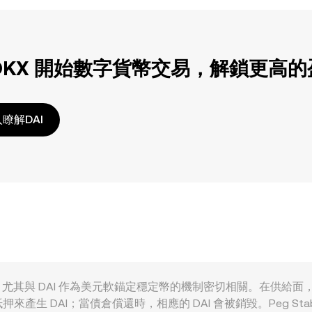
OKX 開始數字貨幣交易，解鎖更高
瞭解DAI
重因素共同影響，尤其與 DAI 作為美元軟錨定穩定幣的機制密切相關。在
DAI；當債倉償還時，相應的 DAI 會被銷毀。Peg Stabili