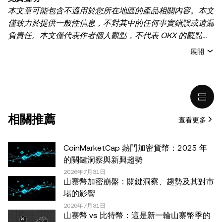
本文章可能包含不適用於您所在地區的產品相關內容。本文
僅致力於提供一般性信息，不對其中的任何事實錯誤或遺漏
負責任。本文僅代表作者個人觀點，不代表 OKX 的觀點。
本文無意提供以下任何建議，包括但不限於：(i) 投資建議
展開
或投資推薦；(ii) 購買、出售或持有數字資產的要約或招
攬；或 (iii) 財務、會計、法律或稅務建議。 持有的數字資產
(包括穩定幣) 涉及高風險，可能會大幅波動，甚至變得毫無
價值。您應根據自己的財務狀況仔細考慮交易或持有數字資
產是否適合您。有關您具體情況的問題，請諮詢您的法律/
相關推薦
查看更多
稅務/投資專業人士。本文中出現的信息 (包括市場數據和統
計信息，如果有) 僅供一般參考之用。儘管我們在準備這些
數據和圖表時已採取了所有合理的謹慎措施，但對於此處表
CoinMarketCap 熱門加密貨幣：2025 年
達的任何事實錯誤或遺漏，我們不承擔任何責任。 © 2025
的關鍵洞察與新興趨勢
OKX。本文可以全文複製或分發，也可以使用本文 100 字
2026年7月31日
山寨幣加密崩盤：關鍵洞察、趨勢及其對市
或更少的摘錄，前提是此類使用是非商業性的。整篇文章的
場的影響
任何複製或分發亦必須突出說明：“本文版權所有 © 2025
2026年7月31日
OKX，經許可使用。”允許的摘錄必須引用文章名稱並包含
山寨幣 vs 比特幣：這是新一輪山寨幣季的
出處，例如“文章名稱，[作者姓名 (如適用)]，© 2025