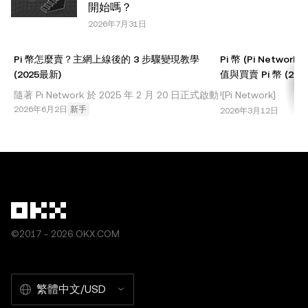
開始嗎？
OKX”。部分內容可能由人工智能（AI）工具生成或輔助生
2026年7月31日
成。不允許對本文進行衍生作品或其他用途。
Pi 幣怎麼賣？主網上線後的 3 步驟變現教學
Pi 幣 (Pi Netwo
(2025最新)
值與買賣 Pi 幣 (2026
隨著 Pi Network 於 2025 年 2 月 20 日正式啟動
![Pi Network]
開放主網 (Open Network)，數千萬「先鋒」
2026年6月2日
新手
(//images.ctfass
2026年3月12日
(Pioneers) 最關心的問題終於有了答案：我的 Pi
漫長的等待終於結束！**Pi
幣終於可以賣了嗎？ 答案是：是的。現在您已可
以將 Pi 幣充值到OKX 交易所等平台進行交易。
本文將手把手教您如何將
©2017 - 2026 OKX.COM
繁體中文/USD