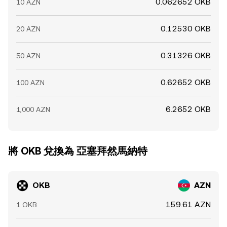
0.062652 OKB
10 AZN
0.12530 OKB
20 AZN
0.31326 OKB
50 AZN
0.62652 OKB
100 AZN
6.2652 OKB
1,000 AZN
將 OKB 兌換為 亞塞拜然馬納特
OKB
AZN
159.61 AZN
1 OKB