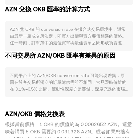
量、以及質押或鎖倉安排是否降低可流通籌碼，這些都會改變
AZN 兌換 OKB 匯率的計算方式
市場的賣壓與稀缺性。需求端則與 AZN 生態的實際使用密切
相關，包括主網或應用的活躍度、代幣作為手續費或治理權重
的使用場景、合作夥伴與開發者生態擴張、以及與其他鏈或協
AZN 兌 OKB 的 conversion rate 在撮合式交易環境中，通常
議的互通，當實際用例帶動鏈上活動時，對 AZN 的使用需求
由最新一筆成交所決定，即買方出價與賣方要價相遇的價格。
通常更強。宏觀層面上，AZN 也會受到整體加密市場風險情緒
任一時刻，訂單簿中的最佳買單與最佳賣單之間形成買賣差
與比特幣走勢的牽動，短期內 BTC 的方向常主導資金風險偏
距，兩者平均值可作為即時參考的中間價。在多個平台之間，
好；同時，作為報價資產的 OKB 強弱亦會反向影響 AZN/OKB
不同交易所 AZN/OKB 匯率有差異的原因
資料聚合商常使用加權成交量均價（VWAP）整合不同交易所
的標價表現。監管方面，若有針對 AZN 的合規評級、上市合
報價，公式為：VWAP = Σ(Price_i × Volume_i) / Σ Volume_i，
規審查、或特定司法管轄區對其代幣屬性的界定更新，都可能
成交量越大的場景對加權價格影響越大。對於簡單換算，可用
帶來流動性與定價的快速再平衡。技術層面，若 AZN 參與永
不同平台上的 AZN/OKB conversion rate 可能出現差異，原
OKB Value = AZN Amount × rate 推得以 AZN 計價的 OKB
續合約或期權市場，資金費率變化與到期結算時點會帶來短線
因在於各交易所獨立的訂單簿供需並不相同，常見即時偏離約
數值，或用 AZN Amount = OKB Value / rate 反向計算所需
波動；鏈上大額地址的集中買賣、跨鏈橋資金流向、以及做市
在 0.1%–0.5% 之間。流動性深度亦是關鍵，深度充足的市場
AZN 數量。若 AZN 在去中心化交易所具備顯著流動性，AMM
商庫存調整，亦會在短期內影響 AZN/OKB 的 conversion
能以較小滑點承接大額訂單，而流動性較淺的平台在單筆衝擊
的恆定乘積機制 x × y = k 亦會參與價格發現，其中 x、y 為池
rate。
下更容易偏離整體水平。與 AZN 相關的地緣或監管因素也會
中兩資產儲備量，瞬時價格可近似為 y/x；當大額交易改變池
造成溢價或折價，例如特定地區的合規限制、上架可得性、或
中儲備比例時，池內報價與中心化訂單簿的報價會透過套利逐
AZN/OKB 價格兌換表
法規變動對入金與提領流程的影響。另需留意交叉報價鏈條對
步收斂，最終共同影響 AZN/OKB 的 conversion rate。
最終標價的傳導：許多平台先以 AZN/USDT 與 OKB/USDT 兩
根據當前價格，1 OKB 的價值約為 0.0062652 AZN。這意
腿計算隱含的 AZN/OKB，若 USDT 相對法幣或其他穩定資產
味著購買 5 OKB 需要約 0.031326 AZN。或者如果您擁有
存在微小溢折價，會進一步反映到 AZN/OKB 的標價上。雖然