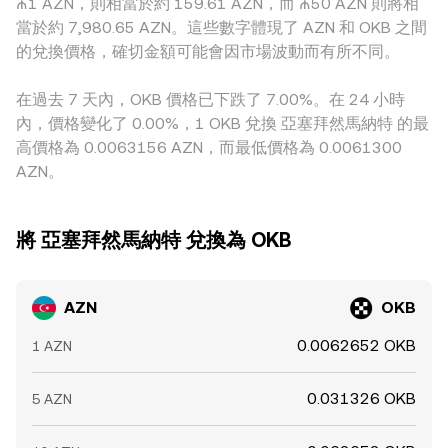
₼1 AZN，則相當於約 159.61 AZN，而 ₼50 AZN 則將相
跨市套利能在價格出現偏差時進場賺取差額、從而推動不同平
當於約 7,980.65 AZN。這些數字體現了 AZN 和 OKB 之間
台的報價趨同，但受限於手續費、提現時間與風險管理等現實
的兌換價格，確切金額可能會因市場波動而有所不同。
frictions，套利無法即時完全抹平所有差距，因此各平台的
AZN/OKB conversion rate 仍可能在短時間內維持細微分歧。
在過去 7 天內，OKB 價格已下跌了 7.00%。在 24 小時
內，價格變化了 0.00%，1 OKB 兌換 亞塞拜然馬納特 的最
高價格為 0.0063156 AZN，而最低價格為 0.0061300
AZN。
將 亞塞拜然馬納特 兌換為 OKB
AZN
OKB
0.0062652 OKB
1 AZN
0.031326 OKB
5 AZN