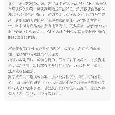
會計、法律或稅務建議。數字資產 (包括穩定幣和 NFT) 會受到
市場波動的影響，涉及高風險並可能貶值。您應根據自己的財
務狀況和風險承受能力，仔細考慮是否適合交易或持有數字資
產。有關您的具體情況，請諮詢您的法律/稅務/投資專業人
士。並非所有產品都在所有地區提供。更多詳情，請參考 OKX
服務條款
和
風險提示
。 OKX Web3 錢包及其附屬服務受單獨
的
服務條款
約束。
您正在查看由 AI 智能總結的內容。請注意，AI 內容的準確
性、完整性和時效性均不受保證。
相關內容均用於一般信息目的，不構成以下內容：(一) 投資建
議；(二) 購買、出售或持有任何數字資產；(三) 財務、會計、
法律或稅務建議。
數字資產受市場波動影響，涉及較高程度的風險，可能會貶
值。因此請根據您的財務狀況和風險承受能力仔細考慮是否要
持有或交易數字資產。若對您的具體情況存在疑問，請諮詢專
業的法務、稅務人員或投資顧問。