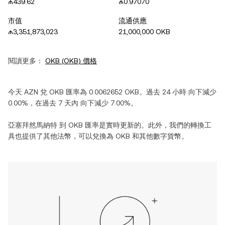
₼439.62
₼0.97070
市值
流通供應
₼3,351,873,023
21,000,000 OKB
閱讀更多：
OKB
(
OKB
) 價格
今天
AZN
兌
OKB
匯率為
0.0062652
OKB
。過去 24 小時
向下減少
0.00%
，在過去 7 天內
向下減少
7.00%
。
亞塞拜然馬納特
到
OKB
匯率是實時更新的。此外，我們的轉換工
具也提供了其他法幣，可以兌換為
OKB
和其他數字貨幣。