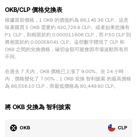
整。技術層面上，衍生品市場的資金費率變化、選擇權到期集
場域在面對同等規模委託時，價格偏離會更顯著。地理與監管
交易平台擁有一定流動性，恆定乘積做市商（AMM）池也會形
中日帶來的套保與平倉、以及大型地址與交易所熱錢包的淨流
OKB/CLP 價格兌換表
因素亦會造成定價溢折，例如對平台幣上架、合規審核或入金
成參考價格，其定價源自池子資產乘積不變公式 x × y = k，其
入流出，都會加劇短期波動與流動性抽離或回補，進一步影響
渠道的差異，可能讓某些地區對 OKB 的可交易性與需求不
根據當前價格，1 OKB 的價值約為 86,145.36 CLP。這意
中 x 與 y 分別對應池中 OKB 與 CLP（或與 CLP 價值掛鉤資
OKB/CLP 的即時轉換率。
同；同時，CLP 在本地法幣出入金與外匯市場的摩擦也會帶來
產）的儲備量，當前價格約為 y/x；大額兌換會改變池中儲備
味著購買 5 OKB 需要約 430,726.8 CLP。或者如果您擁有
區域性價差。許多場景下，OKB 先以 USDT 價格形成基準，
比例，從而推動價格滑動，這些鏈上價格亦可能透過套利傳導
P.1 CLP，則相當於約 0.000011608 CLP，而 P.50 CLP 則
再透過 CLP/USDT 的本地報價折算成 OKB/CLP，因此 USDT
至中心化市場的 OKB/CLP 轉換率。
將相當於約 0.00058041 CLP。這些數字體現了 CLP 和
相對 CLP 的溢價或貼水會傳導至最終標價。雖然跨所套利能在
OKB 之間的兌換價格，確切金額可能會因市場波動而有所
價格出現偏離時買低賣高，促使市場回歸一致，但受限於手續
不同。
費、撮合速度、鏈上轉移時間與法幣通道限制，套利的修復作
用並非即時且並不完美，短期內仍可能存在可觀的轉換率差
在過去 7 天內，OKB 價格已上漲了 9.00%。在 24 小時
異。
內，價格變化了 7.00%，1 OKB 兌換 智利披索 的最高價格
為 86,556.10 CLP，而最低價格為 80,449.80 CLP。
將 OKB 兌換為 智利披索
OKB
CLP