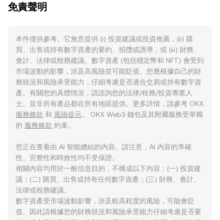
免責聲明
本件僅供參考。它無意提供 (i) 投資建議或投資推薦，(ii) 購
買、出售或持有數字資產的要約、招攬或誘導，或 (iii) 財務、
會計、法律或稅務建議。數字資產 (包括穩定幣和 NFT) 會受到
市場波動的影響，涉及高風險並可能貶值。您應根據自己的財
務狀況和風險承受能力，仔細考慮是否適合交易或持有數字資
產。有關您的具體情況，請諮詢您的法律/稅務/投資專業人
士。並非所有產品都在所有地區提供。更多詳情，請參考 OKX
服務條款
和
風險提示
。 OKX Web3 錢包及其附屬服務受單獨
的
服務條款
約束。
您正在查看由 AI 智能總結的內容。請注意，AI 內容的準確
性、完整性和時效性均不受保證。
相關內容均用於一般信息目的，不構成以下內容：(一) 投資建
議；(二) 購買、出售或持有任何數字資產；(三) 財務、會計、
法律或稅務建議。
數字資產受市場波動影響，涉及較高程度的風險，可能會貶
值。因此請根據您的財務狀況和風險承受能力仔細考慮是否要