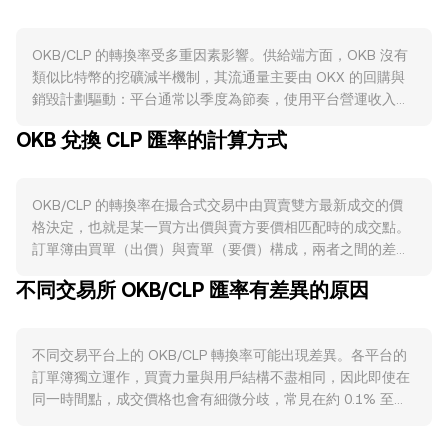
OKB/CLP 的轉換率受多重因素影響。供給端方面，OKB 沒有
類似比特幣的挖礦減半機制，其流通量主要由 OKX 的回購與
銷毀計劃驅動：平台通常以季度為節奏，使用平台營運收入回
購 OKB 並永久銷毀，從而在需求不變的情況下降低流通供
OKB 兌換 CLP 匯率的計算方式
給；此外，用於各類活動或福利的 OKB 鎖倉安排也會在短期
內降低可流通數量。需求端則與 OKX 生態活躍度緊密相連，
例如交易手續費折扣、VIP 等級權益、OKX Jumpstart 申購與
OKB/CLP 的轉換率在撮合式交易中由買賣雙方最新成交的價
票選、OKBChain 相關網路使用、以及在錢包與合作場景中的
格決定，也就是某一買方出價與賣方要價相匹配時的成交點。
代幣用途等，均可能提升對 OKB 的實際需求，進而支撐價格
訂單簿由買單（出價）與賣單（要價）構成，兩者之間的差距
表現。宏觀層面上，OKB 與整體加密市場的聯動度高，尤其是
稱為價差，反映當下的即時交易成本；而最佳買價與最佳賣價
比特幣方向對風險偏好的帶動常主導短期波動；同時，CLP 的
不同交易所 OKB/CLP 匯率有差異的原因
的平均值可視為中間價，常用作參考。跨多個平台時，數據聚
強弱受智利央行政策、通膨與利率、以及大宗商品（例如銅
合商常以成交量加權平均價（VWAP）做為綜合參考，計算方
價）影響，當 CLP 走強或走弱時，即使 OKB 對美元變動不
式為：VWAP = Σ(Price_i × Volume_i) / Σ Volume_i，使高成交
大，OKB/CLP 的標價也可能隨之調整。監管事件亦是重要變
不同交易平台上的 OKB/CLP 轉換率可能出現差異。各平台的
量場景對結果權重更大。在單筆換算層面，若即時 OKB/CLP
數：各司法管轄區對平台幣的定性、合規披露要求、以及交易
訂單簿獨立運作，買賣力量與用戶結構不盡相同，因此即使在
轉換率為 R，則以 OKB 計價的 CLP 價值等於 OKB 數量乘以
通道與上架規則的變化，都可能直接影響 OKB 的可及性與市
同一時間點，成交價格也會有細微分歧，常見在約 0.1% 至
R（CLP Value = OKB Amount × R）；反過來，若已知 CLP
場信心；在智利本地法幣入金渠道、金融機構政策或稅務規範
0.5% 的範圍內，遇到波動或流動性緊張時偏差可能放大。深
金額，要換回 OKB，則等於 CLP 金額除以 R（OKB Amount
變動時，CLP 面對加密資產的報價與深度也會出現階段性調
度充足的市場能以較小的價格衝擊吸納大單，而流動性較薄的
= CLP Value / R）。除了中心化訂單簿，若 OKB 在去中心化