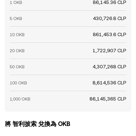
86,145.36 CLP
1 OKB
430,726.8 CLP
5 OKB
861,453.6 CLP
10 OKB
1,722,907 CLP
20 OKB
4,307,268 CLP
50 OKB
8,614,536 CLP
100 OKB
86,145,365 CLP
1,000 OKB
將 智利披索 兌換為 OKB