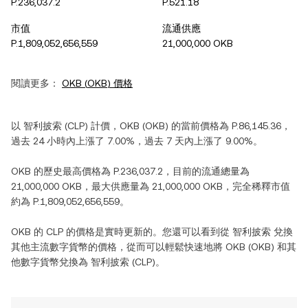
P.236,037.2
P.521.18
市值
流通供應
P.1,809,052,656,559
21,000,000 OKB
閱讀更多：
OKB
(
OKB
) 價格
以
智利披索
(
CLP
) 計價，
OKB
(
OKB
) 的當前價格為
P.86,145.36
，
過去 24 小時內
上漲
了
7.00%
，過去 7 天內
上漲
了
9.00%
。
OKB
的歷史最高價格為
P.236,037.2
，目前的流通總量為
21,000,000 OKB
，最大供應量為
21,000,000 OKB
，完全稀釋市值
約為
P.1,809,052,656,559
。
OKB
的
CLP
的價格是實時更新的。您還可以看到從
智利披索
兌換
其他主流數字貨幣的價格，從而可以輕鬆快速地將
OKB
(
OKB
) 和其
他數字貨幣兌換為
智利披索
(
CLP
)。