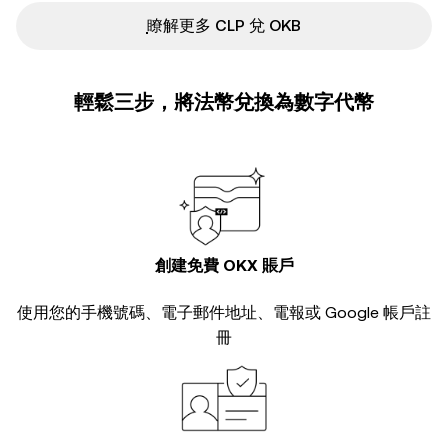
ִִִִִִִִִִִִִִִִִִִִִִִִִִִִִִִִִִִִִִִִִִִִִִִ瞭解更多 CLP 兌 OKB
輕鬆三步，將法幣兌換為數字代幣
創建免費 OKX 賬戶
使用您的手機號碼、電子郵件地址、電報或 Google 帳戶註
冊