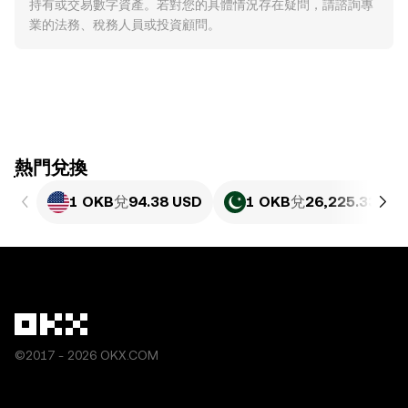
持有或交易數字資產。若對您的具體情況存在疑問，請諮詢專
業的法務、稅務人員或投資顧問。
ִִִִִִִִִִִִִִִִִִִִִִִִִִִִִִִִִִִִִִִִִִִִִִִִ熱門兌換
1 OKB
兌
94.38 USD
1 OKB
兌
26,225.33 PK
©2017 - 2026 OKX.COM