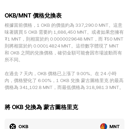
約市場的資金費率偏向單邊，可能引導現貨與合約之間的套息
擴大。訂單深度越充足，大額交易對價格的衝擊越小；相反
OKB 在去中心化交易池存在顯著流動性，AMM 會採用 x × y =
與對沖，短期擾動現貨 conversion rate；大型地址在鏈上或
地，流動性不足會使單筆委託對 conversion rate 產生更顯著
k 的恆定乘積公式，池中兩種資產儲備量分別為 x 與 y，當前
交易所錢包的集中轉移、季度或月度合約結算與期權到期（若
OKB/MNT 價格兌換表
的影響。地理與監管差異也會造成溢價或折價：對平台幣的監
價格可近似為 y/x；大額兌換會改變儲備比例，產生滑點，進
有）也會放大波動。綜合上述，OKB 的供給收縮機制、OKX
管態度、入金出金限制、以及當地對 MNT 的外匯規則，都可
根據當前價格，1 OKB 的價值約為 337,290.0 MNT。這意
而影響短期 conversion rate。綜合來看，最新撮合成交、訂
生態使用情況、比特幣與風險情緒、MNT 本位強弱、監管訊
能讓特定地區的 OKB/MNT 報價偏離全球均衡。此外，許多平
單簿的買賣深度與點差、跨平台 VWAP，以及（若適用）AMM
味著購買 5 OKB 需要約 1,686,450 MNT。或者如果您擁有
息與衍生品與巨鯨流向，共同塑造 OKB/MNT 的 conversion
台實際形成 OKB/MNT 報價時，會經由 OKB/USDT 與
池子的儲備變化，共同決定 OKB/MNT 當下的 conversion
₮1 MNT，則相當於約 0.0000029648 MNT，而 ₮50 MNT
rate。
MNT/USDT 之間的路徑轉換；若 USDT 相對當地法幣 MNT 存
rate 與大額交易的實際成交效果。
則將相當於約 0.00014824 MNT。這些數字體現了 MNT
在基差（如溢價或折價），就會傳導至最終的 OKB/MNT 報
和 OKB 之間的兌換價格，確切金額可能會因市場波動而有
價。雖然跨所套利者會買低賣高，促使價格回歸，但因手續
所不同。
費、轉帳時間、合規限制與流動性成本等因素，套利無法即時
抹平全部差距，因而使不同交易所之間的 conversion rate 在
在過去 7 天內，OKB 價格已上漲了 9.00%。在 24 小時
短時間內仍可能保持可觀察的差異。
內，價格變化了 6.00%，1 OKB 兌換 蒙古圖格里克 的最高
價格為 341,102.8 MNT，而最低價格為 318,981.3 MNT。
將 OKB 兌換為 蒙古圖格里克
OKB
MNT