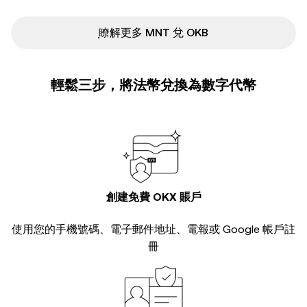
ִִִִִִִִִִִִִִִִִִִִִִִִִִִִִִִִִִִִִִִִִִִִִִִ瞭解更多 MNT 兌 OKB
輕鬆三步，將法幣兌換為數字代幣
創建免費 OKX 賬戶
使用您的手機號碼、電子郵件地址、電報或 Google 帳戶註
冊