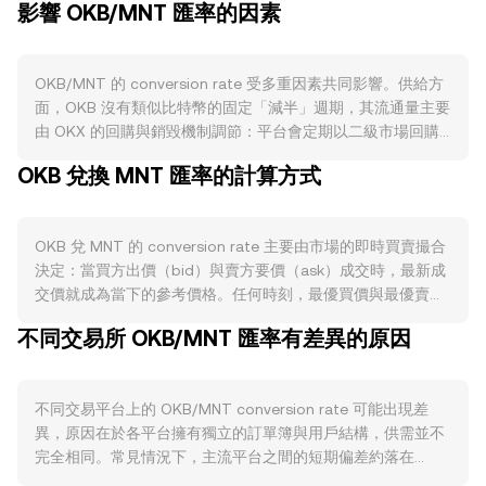
影響 OKB/MNT 匯率的因素
OKB/MNT 的 conversion rate 受多重因素共同影響。供給方
面，OKB 沒有類似比特幣的固定「減半」週期，其流通量主要
由 OKX 的回購與銷毀機制調節：平台會定期以二級市場回購
的方式銷毀 OKB，長期降低流通供應；同時，交易手續費折扣
OKB 兌換 MNT 匯率的計算方式
與 VIP 權益需求可能使部分持有者長期持有或在平台內部鎖
倉，短期內減少可售供給。需求端則與 OKX 生態活動緊密相
關：交易量上升、活動與空投資格、OKX Jumpstart 認購、合
OKB 兌 MNT 的 conversion rate 主要由市場的即時買賣撮合
作商戶場景與社群使用增加，都可能提升對 OKB 的實際使用
決定：當買方出價（bid）與賣方要價（ask）成交時，最新成
與持有需求。此外，若 OKX 推出與 OKB 綁定的限時活動或積
交價就成為當下的參考價格。任何時刻，最優買價與最優賣價
分權益調整，也會在短期內放大買入或賣出意願。宏觀層面
之間的差距稱為點差（spread），而兩者平均值可視為即時中
上，OKB 與整體加密市場對比特幣走勢的關聯度較高，風險偏
不同交易所 OKB/MNT 匯率有差異的原因
間價（mid-price），常用作觀測基準。若參考多個交易場
好轉強時往往帶動買盤；同時，作為報價資產的 MNT（蒙古
所，聚合商會計算成交量加權平均價（VWAP），其公式為
圖格里克）強弱也會影響名目價格表現，例如當地利率、流動
VWAP = Σ(Price_i × Volume_i) / Σ Volume_i，讓成交量較大的
性與外匯政策變化可能使 MNT 升貶，進而改變 OKB/MNT 的
不同交易平台上的 OKB/MNT conversion rate 可能出現差
市場對整體價格貢獻更大。對於單純的換算關係，可用簡單算
名義報價。監管事件亦具影響力：對交易所平台幣的審視、合
異，原因在於各平台擁有獨立的訂單簿與用戶結構，供需並不
式表示：以 OKB 定價的 MNT 價值為 MNT Value = OKB
規披露、跨境交易政策與地區性限制，都可能改變投資人對
完全相同。常見情況下，主流平台之間的短期偏差約落在
Amount × rate；若已知 MNT 金額並欲換算成 OKB，則 OKB
OKB 的風險評估與持有行為。技術層面上，若 OKB 在永續合
0.1%–0.5%，但在流動性較淺或消息面波動劇烈時，分歧可能
Amount = MNT Value / rate。除了中心化訂單簿定價，若