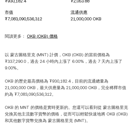
₮930,182.4
₮2,053.88
市值
流通供應
₮7,083,090,536,312
21,000,000 OKB
閱讀更多：
OKB
(
OKB
) 價格
以
蒙古圖格里克
(
MNT
) 計價，
OKB
(
OKB
) 的當前價格為
₮337,290.0
，過去 24 小時內
上漲
了
6.00%
，過去 7 天內
上漲
了
9.00%
。
OKB
的歷史最高價格為
₮930,182.4
，目前的流通總量為
21,000,000 OKB
，最大供應量為
21,000,000 OKB
，完全稀釋市值
約為
₮7,083,090,536,312
。
OKB
的
MNT
的價格是實時更新的。您還可以看到從
蒙古圖格里克
兌換其他主流數字貨幣的價格，從而可以輕鬆快速地將
OKB
(
OKB
)
和其他數字貨幣兌換為
蒙古圖格里克
(
MNT
)。