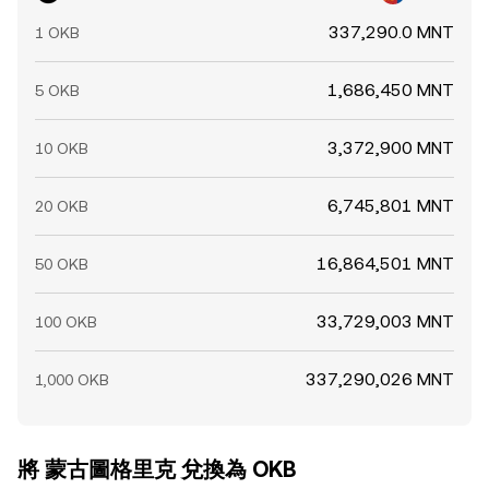
337,290.0 MNT
1 OKB
1,686,450 MNT
5 OKB
3,372,900 MNT
10 OKB
6,745,801 MNT
20 OKB
16,864,501 MNT
50 OKB
33,729,003 MNT
100 OKB
337,290,026 MNT
1,000 OKB
將 蒙古圖格里克 兌換為 OKB