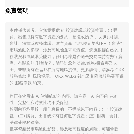
免責聲明
本件僅供參考。它無意提供 (i) 投資建議或投資推薦，(ii) 購
買、出售或持有數字資產的要約、招攬或誘導，或 (iii) 財務、
會計、法律或稅務建議。數字資產 (包括穩定幣和 NFT) 會受到
市場波動的影響，涉及高風險並可能貶值。您應根據自己的財
務狀況和風險承受能力，仔細考慮是否適合交易或持有數字資
產。有關您的具體情況，請諮詢您的法律/稅務/投資專業人
士。並非所有產品都在所有地區提供。更多詳情，請參考 OKX
服務條款
和
風險提示
。 OKX Web3 錢包及其附屬服務受單獨
的
服務條款
約束。
您正在查看由 AI 智能總結的內容。請注意，AI 內容的準確
性、完整性和時效性均不受保證。
相關內容均用於一般信息目的，不構成以下內容：(一) 投資建
議；(二) 購買、出售或持有任何數字資產；(三) 財務、會計、
法律或稅務建議。
數字資產受市場波動影響，涉及較高程度的風險，可能會貶