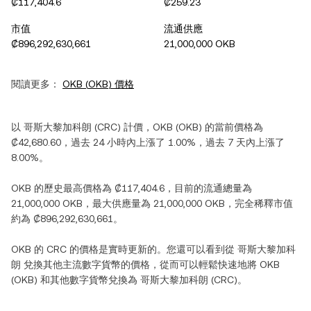
₡117,404.6
₡259.23
市值
流通供應
₡896,292,630,661
21,000,000 OKB
閱讀更多：
OKB
(
OKB
) 價格
以
哥斯大黎加科朗
(
CRC
) 計價，
OKB
(
OKB
) 的當前價格為
₡42,680.60
，過去 24 小時內
上漲
了
1.00%
，過去 7 天內
上漲
了
8.00%
。
OKB
的歷史最高價格為
₡117,404.6
，目前的流通總量為
21,000,000 OKB
，最大供應量為
21,000,000 OKB
，完全稀釋市值
約為
₡896,292,630,661
。
OKB
的
CRC
的價格是實時更新的。您還可以看到從
哥斯大黎加科
朗
兌換其他主流數字貨幣的價格，從而可以輕鬆快速地將
OKB
(
OKB
) 和其他數字貨幣兌換為
哥斯大黎加科朗
(
CRC
)。