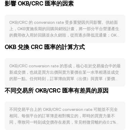
影響 OKB/CRC 匯率的因素
OKB/CRC 的 conversion rate 受多重變因共同影響。供給面
上，OKB實施長期的回購與銷毀計畫，將一部分平台營運產生
的費用收入用於回購並永久銷毀，從而逐步降低流通量；OKB
並無類似比特幣「減半」的機制，也沒有定期新增發行，供給
OKB 兌換 CRC 匯率的計算方式
收縮主要取決於回購與銷毀強度。部分用戶會在生態內鎖倉或
質押OKB以獲取費率折扣、VIP權益或認購資格，暫時減少可
流通籌碼，降低賣壓。需求面則與OKX生態活躍度密切相關，
OKB/CRC conversion rate 的形成，核心在於交易撮合中的最
當平台交易量上升、活動增加、或用戶為了獲取手續費折扣、
新成交價，也就是買方出價與賣方要價在某一水準相遇並成交
提高VIP等級與參與特定產品而增加持有時，對OKB的實際使
的那一點。任何時刻，訂單簿由買單（出價）與賣單（要價）
用需求提升，可能推動買盤。宏觀層面上，OKB對比特幣的方
構成，最佳買價與最佳賣價之間的差距稱為價差，這個區間代
向性仍有一定相關性，廣泛的加密市場風險偏好轉強時，資金
不同交易所 OKB/CRC 匯率有差異的原因
表了當下可立即成交的範圍；而將兩者取平均可得到中間價，
更願意持有風險性資產；反之在避險情緒升溫時，賣壓可能擴
常用作即時參考。在跨平台的視角下，資料聚合商會計算成交
大。同時，CRC本身相對主要法幣的強弱亦會影響以CRC計價
量加權平均價（VWAP），以較大成交量的市場對最終參考價
的OKB/CRC conversion rate；當CRC走強，即便OKB以美元
不同交易平台上的 OKB/CRC conversion rate 可能並不完全
影響更大，其公式為：VWAP = Σ(Price_i × Volume_i) / Σ
計價持平，OKB換算為CRC的標價也可能下調。監管層面上，
相同。每個平台的訂單簿是相對獨立的，即時的買賣力量不
Volume_i。對於使用者而言，單純的折算關係可以表述為：換
圍繞交易所平台幣的合規訊號與政策明確性，包含交易平台牌
同，導致同一時刻成交價存在差異，常見輕微背離約在0.1%至
得的CRC數量 = 兌出之OKB數量 × conversion rate；若先確
照、對平台幣性質的界定與發行流通透明度要求，都可能對
0.5%，在流動性較薄或劇烈波動時則可能更大。深度充足、成
定希望換得的CRC數量，所需OKB數量 = 目標CRC數量 ÷