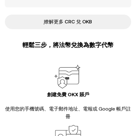
ִִִִִִִִִִִִִִִִִִִִִִִִִִִִִִִִִִִִִִִִִִִִִִִ瞭解更多 CRC 兌 OKB
輕鬆三步，將法幣兌換為數字代幣
創建免費 OKX 賬戶
使用您的手機號碼、電子郵件地址、電報或 Google 帳戶註
冊