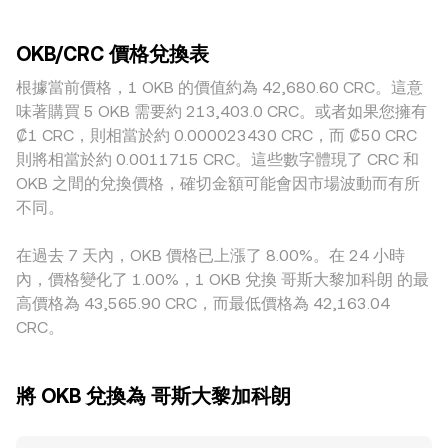
OKB的市場信心造成影響，進而反映在OKB/CRC定價。技術
交量高的平台，單筆大額交易對價格的衝擊較小；相反地，較
conversion rate。若OKB在去中心化交易平台具有可觀流動
層面，永續合約的資金費率變化會影響做多或做空的持倉成
小或新增的市場因掛單稀疏，價格更容易被推動而偏離。對於
性，另有自動做市商（AMM）機制會影響定價，其池子遵循 x
本，選擇權到期（若有活躍市場）可能在結算日帶來波動集
OKB/CRC 價格兌換表
OKB這類交易所生態代幣，特定地區的監管與合規環境差異，
× y = k 的恆定乘積曲線，其中x與y分別代表池中兩種資產（例
中，鏈上與交易所內的大額地址（所謂「巨鯨」）轉帳與掛單
可能造成上架情況、入金通道與交易限制的不同，進而出現區
根據當前價格，1 OKB 的價值約為 42,680.60 CRC。這意
如OKB與穩定幣）的儲備量，瞬時價格可近似為 y/x；當用戶
行為，亦會在短期內改變流動性與買賣盤結構，造成
域性溢價或折價。此外，許多平台的直接成交路徑其實來自
以大額交易擾動池中儲備比例時，價格便沿曲線滑動，反映在
味著購買 5 OKB 需要約 213,403.0 CRC。或者如果您擁有
OKB/CRC conversion rate 的短線波動。
OKB/USDT與USDT/CRC的組合，USDT相對法幣的輕微溢折
OKB相對另一資產的即時價格上，最終再透過法幣換算映射到
₡1 CRC，則相當於約 0.000023430 CRC，而 ₡50 CRC
價會透過定價鏈條傳導到最終的OKB/CRC報價，形成基差。
OKB/CRC的標價。
則將相當於約 0.0011715 CRC。這些數字體現了 CRC 和
同時，跨所套利者會在價差擴大時買低賣高以收斂差距，但受
OKB 之間的兌換價格，確切金額可能會因市場波動而有所
限於轉帳時間、手續費、風險承擔與各平台限額等因素，套利
不同。
無法即時與完全消除差異，因此不同平台之間的OKB/CRC
conversion rate 仍會出現短暫或小幅的偏離。
在過去 7 天內，OKB 價格已上漲了 8.00%。在 24 小時
內，價格變化了 1.00%，1 OKB 兌換 哥斯大黎加科朗 的最
高價格為 43,565.90 CRC，而最低價格為 42,163.04
CRC。
將 OKB 兌換為 哥斯大黎加科朗