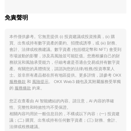
免責聲明
本件僅供參考。它無意提供 (i) 投資建議或投資推薦，(ii) 購
買、出售或持有數字資產的要約、招攬或誘導，或 (iii) 財務、
會計、法律或稅務建議。數字資產 (包括穩定幣和 NFT) 會受到
市場波動的影響，涉及高風險並可能貶值。您應根據自己的財
務狀況和風險承受能力，仔細考慮是否適合交易或持有數字資
產。有關您的具體情況，請諮詢您的法律/稅務/投資專業人
士。並非所有產品都在所有地區提供。更多詳情，請參考 OKX
服務條款
和
風險提示
。 OKX Web3 錢包及其附屬服務受單獨
的
服務條款
約束。
您正在查看由 AI 智能總結的內容。請注意，AI 內容的準確
性、完整性和時效性均不受保證。
相關內容均用於一般信息目的，不構成以下內容：(一) 投資建
議；(二) 購買、出售或持有任何數字資產；(三) 財務、會計、
法律或稅務建議。