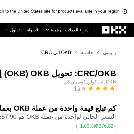
ch to the United States site for products available in your region.
لتخطي إلى المحتوى الأساسي
شراء العملات الرقمية
الأسواق
تداول
رئيسي
حاسبة
OKB إلى CRC
OKB إلى كولن كوستاريكي
كم تبلغ قيمة واحدة من عملة ‏OKB بعملة ‏كولن كوستاريكي؟
السعر الحالي لواحدة من عملة OKB هو ‏‎‏‎42,657.90‏‏₡‏
(‏‎+1.00‎%‎‏)