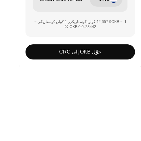
‏‏1 OKB = ‎‏‎42,657.9‏ كولن كوستاريكي‏, ‎‏1 كولن كوستاريكي =
حوِّل OKB إلى CRC