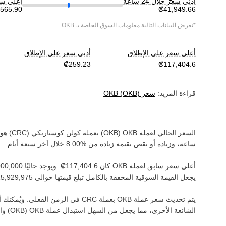
أدنى سعر خلال 24 ساعة
أعلى سعر خ
*تعرض البيانات التالية معلومات السوق الخاصة بـ
OKB
.
أعلى سعر على الإطلاق
أدنى سعر على الإطلاق
قراءة المزيد:
سعر
)
OKB
(
OKB
السعر الحالي لعملة ‏
OKB
(‏
OKB
) بعملة ‏
كولن كوستاريكي
(‏
CRC
) هو ‏
ساعة، وزيادة أو نقص بقيمة ‏
زيادة
من ‏
خلال آخر سبعة أيام.
أعلى سعر سابق لعملة ‏
OKB
كان ‏
. ويوجد حاليًا ‏
يجعل القيمة السوقية المخففة بالكامل تبلغ قيمتها حوالي ‏
يتم تحديث سعر عملة ‏
OKB
بعملة ‏
CRC
في الزمن الفعلي. ويُمكنك أي
الشائعة الأخرى، مما يجعل من السهل استبدال عملة ‏
OKB
(‏
OKB
) وا