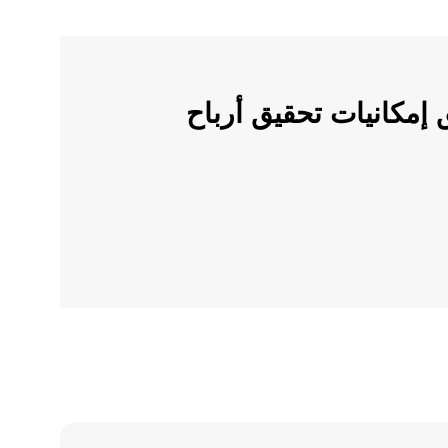
ملات الرقمية على OKX وأطلق إمكانيات تحقيق أرباح