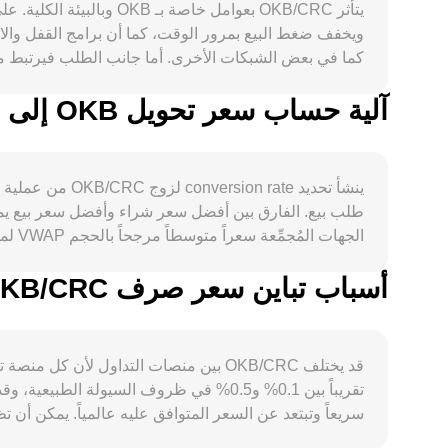
آلية حساب سعر تحويل OKB إلى CRC
بالـ CRC، ومعنويات المخاطرة العالمية وتشديد أو
ينشأ تحديد te
conversion rate.
طلب بيع. الفارق بين أفضل سعر شراء وأفضل سعر بيع يمث
أسباب تباين سعر صرف OKB/CRC بين المنصات المختلفة
أصول المجمع. بجمع هذه المدخلات من دفاتر الأوامر، وأسعار المجمعات، والـ VWAP عبر المنصات، تتكون صورة أدق لـ ate
قد يختلف OKB/CRC بين منصات التداول 
تقريباً بين 0.1% و0.5% في ظروف السيولة