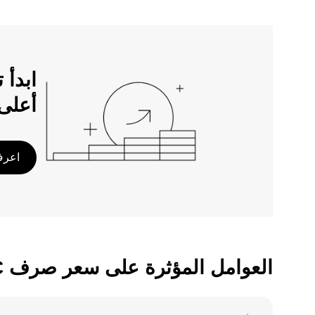
أعلى
اعرف 
العوامل المؤثرة على سعر صرف OKB/CRC