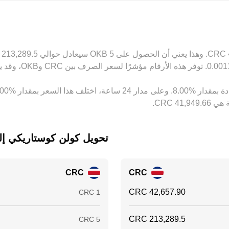
USDT مقابل CRC ينعكس على السعر النهائي لزوج OKB/CRC. تعمل تجارة المراجحة على تضييق هذ
ة، ما يبقي بعض التباين قائماً في conversion rate عبر المنصات.
تحويل ‏كولن كوستاريكي إلى ‏
CRC
CRC