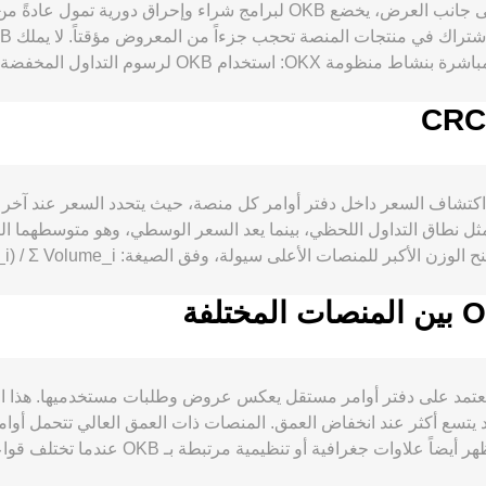
اكتتابات Jumpstart والمزايا داخل خدمات المنصة، كل ذلك يعزز الحاجة إل
 تيسير السيولة تؤثر في التدفقات نحو أصول المنصات. على الصعيد التنظ
مثل معدلات التمويل في أسواق العقود الدائمة الخاصة بـ OKB، واستحقاقات خياراته إن وُجدت، وتحو
conversion ra لزوج OKB/CRC من عملية اكتشاف السعر داخل دفتر أوامر كل منصة، حيث يتحد
ل نطاق التداول اللحظي، بينما يعد السعر الوسطي، وهو متوسطهما الب
conversion r لزوج OKB/CRC في أي لحظة.
لأن كل منصة تعتمد على دفتر أوامر مستقل يعكس عروض وطلبات مستخدميها. هذ
 الطبيعية، وقد يتسع أكثر عند انخفاض العمق. المنصات ذات العمق العالي تتحم