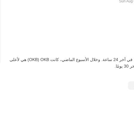
اعتبارًا من اليوم، تعادل OKB واحدة ‏‎‏‎42,657.90‏‏ CRC‏، لأعلى‏ ‏‎1.00‎%‎‏ في آخر 24 ساعة. وخلال الأسبوع الماضي، كانت OKB‏ (OKB) هي لأعلى‏