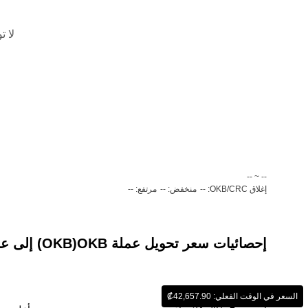
لا ت
‏-- ~ ‎--‏
إغلاق OKB/CRC: --
منخفض: --
مرتفع: --
إحصائيات سعر تحويل عملة ‏OKB(‏OKB) إلى عملة ‏كولن كوستاريكي (‏CRC)
السعر في الوقت الفعلي: ‏‎‏‎42,657.90‏‏₡‏