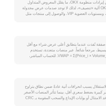
يتأثر OKB/CRC بعوامل خاصة بـ OKB وبالبيئة الكلية. على جانب العرض، يخضع OKB لبرامج شراء وإحراق دورية تمول عادةً من إيرادات منظومة OKX، ما يقلل المعروض المتداول
ويخفف ضغط البيع بمرور الوقت، كما أن برامج القفل والاشتراك في منتجات المنصة تحجب جزءاً من المعروض مؤقتاً. لا يملك OKB آلية «تنصيف»، لذلك لا توجد صدمات عرض مجدولة
كما في بعض الشبكات الأخرى. أما جانب الطلب فيرتبط مباشرة بنشاط منظومة OKX: استخدام OKB لرسوم التداول المخفضة، ومستويات العضوية VIP، والوصول إلى منتجات مثل
ى الاحتفاظ بـ OKB عند ارتفاع النشاط. تتشابك هذه العوامل مع السياق الكلي؛ إذ تميل تحركات بيتكوين إلى
سحب سوق الأصول الرقمية ككل، فتؤثر على OKB بغض النظر عن أخباره الخاصة على المدى القصير. كما أن قوة أو ضعف CRC مقابل العملات الرئيسية تنعكس على التسعير المقوم
يمي، أي مستجدات تخص توكنات المنصات، أو متطلبات
الامتثال على البورصات المركزية، أو قواعد التحويلات البنكية والبوابات المحلية إلى CRC، قد تغيّر السيولة والطلب على OKB/CRC بشكل ملحوظ. أخيراً، العوامل الفنية قصيرة الأجل
ّلات «الحيتان» بين المحافظ والبورصات، قد تزيد التقلب وتُحدث انحرافات مؤقتة في
د السعر عند آخر صفقة نُفذت عندما يتطابق أعلى عرض شراء مع أقل
سيط، مرجعاً شائعاً. عبر منصات متعددة، تستخدم
الجهات المُجمِّعة سعراً متوسطاً مرجحاً بالحجم VWAP لمنح الوزن الأكبر للمنصات الأعلى سيولة، وفق الصيغة: VWAP = Σ(Price_i × Volume_i) / Σ Volume_i. للحساب المباشر،
تُحتسب القيمة بالـ CRC عبر العلاقة: قيمة CRC = كمية OKB × conversion rate، كما يمكن عكسها: كمية OKB = قيمة CRC / conversion rate. وإذا توفرت سيولة معتبرة لـ OKB
على منصات تداول لامركزية، فقد يُسعَّر جزء من السوق وفق صيغ صناع السوق الآليين حيث يحافظ مجمع السيولة على ثابت x × y = k، ويكون السعر اللحظي تقريباً هو y/x بين أوزان
ا الاستقلال يسبب انحرافات آنية عادةً ضمن نطاق يتراوح
ل أوامر كبيرة بضغط سعري أقل، بينما تتأثر المنصات الأصغر
سريعاً وتبتعد عن السعر المتوافق عليه عالمياً. يمكن أن تظهر أيضاً علاوات جغرافية أو تنظيمية مرتبطة بـ OKB عندما تختلف قواعد الامتثال أو بوابات الإيداع والسحب المقومة بـ CRC
بين المناطق. في كثير من الأحيان يُسعر OKB أساساً مقابل عملات وسيطة مثل USDT، ثم يُشتق سعر OKB/CRC عبر مسار OKB/USDT ثم USDT/CRC؛ وأي فرق سعري صغير في