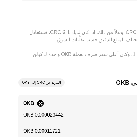
ه الفروق عبر شراء الأصل على المنصة الأرخص وبيعه على الأعلى سعراً، لكنها
بناءً على السعر الحالي، تُقدَّر قيمة 1 ‏OKB بحوالي ‏‏‎42,657.90‏ ‏CRC. وهذا يعني أن الحصول على 5 ‏OKB سيعادل حوالي ‏‏‎213,289.5‏ ‏CRC. وبدلاً من ذلك، إذا كان لديك 1 ‏₡ ‏CRC، فستعادل
وفي الأيام السبعة الماضية، فإن سعر الصرف لعملة ‏OKB ‏زيادة بمقدار ‏‏‎8.00‎%‎‏. وعلى مدار 24 ساعة، اختلف هذا السعر بمقدار ‏‎1.00‎%‎‏، وكان أعلى سعر صرف لعملة OKB واحدة لـ كولن
OKB
المزيد عن CRC إلى OKB
OKB