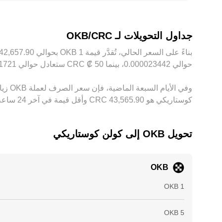
ليست فورية أو مثالية دائماً بسبب الرسوم، وقيود التحويل، وتأخرات التسوي
جداول التحويلات لـ OKB/CRC
حوالي ‏‏‎0.000023442‏، بينما 50 ‏₡ ‏CRC ستعادل حوالي ‏‏‎0.0011721‏. توفر هذه الأرقام مؤشرًا لسعر الصرف بين ‏CRC و‏OKB، وقد يختلف المبلغ الدقيق حسب تقلُّبات السوق.
كوستاريكي هو ‏‎43,565.90‏‏ CRC وأقل قيمة في آخر 24 ساعة هي ‏‎41,949.66‏‏ CRC.
تحويل ‏OKB إلى ‏كولن كوستاريكي
OKB