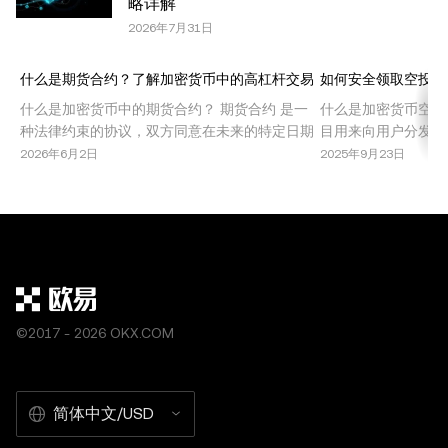
略详解
OKX”。部分内容可能由人工智能（AI）工具生成或辅助生
2026年7月31日
成。不允许对本文进行衍生作品或其他用途。
什么是期货合约？了解加密货币中的高杠杆交易
如何安全领取空投代
什么是加密货币中的期货合约？ 期货合约 是一
什么是加密货币空投
种法律约束的协议，双方同意在未来的特定日期
目用来向用户分发免
以预定价格买入或卖出某种资产。在加密货币市
些活动旨在推广新项
2026年6月2日
2025年9月23日
场中，期货合约允许交易者在不持有基础资产的
态系统内实现治理去
情况下，投机比特币、以太坊或其他山寨币的价
投提供了无需直接投
格波动。这种交易机制因其高回报潜力，尤其是
同时也伴随着风险和
结合杠杆使用时，受到了广泛欢迎。 期货合约被
空投的类型 了解加
机
©2017 - 2026 OKX.COM
简体中文/USD