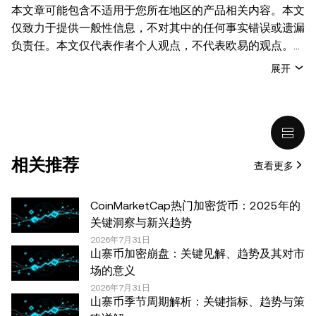
本文章可能包含不适用于您所在地区的产品相关内容。本文
仅致力于提供一般性信息，不对其中的任何事实错误或遗漏
负责任。本文仅代表作者个人观点，不代表欧易的观点。
本文无意提供以下任何建议，包括但不限于：(i) 投资建议
展开
或投资推荐；(ii) 购买、出售或持有数字资产的要约或招
揽；或 (iii) 财务、会计、法律或税务建议。 持有的数字资产
(包括稳定币) 涉及高风险，可能会大幅波动，甚至变得毫无
价值。您应根据自己的财务状况仔细考虑交易或持有数字资
产是否适合您。有关您具体情况的问题，请咨询您的法律/
相关推荐
查看更多
税务/投资专业人士。本文中出现的信息 (包括市场数据和统
计信息，如果有) 仅供一般参考之用。尽管我们在准备这些
数据和图表时已采取了所有合理的谨慎措施，但对于此处表
CoinMarketCap热门加密货币：2025年的
达的任何事实错误或遗漏，我们不承担任何责任。 © 2025
关键洞察与新兴趋势
OKX。本文可以全文复制或分发，也可以使用本文 100 字
2026年7月31日
山寨币加密崩盘：关键见解、趋势及其对市
或更少的摘录，前提是此类使用是非商业性的。整篇文章的
场的意义
任何复制或分发亦必须突出说明：“本文版权所有 © 2025
2026年7月31日
OKX，经许可使用。”允许的摘录必须引用文章名称并包含
山寨币季节周期解析：关键指标、趋势与策
出处，例如“文章名称，[作者姓名 (如适用)]，© 2025