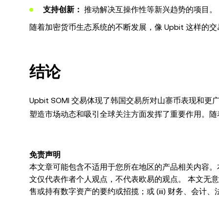
支持创新：
推动解决互操作性等新兴趋势的项目。
随着加密货币生态系统的不断发展，像 Upbit 这样
结论
Upbit SOMI 交易体现了韩国交易所对山寨币表
塑造市场动态和吸引全球关注方面发挥了重要作用。随着
免责声明
本文章可能包含不适用于您所在地区的产品相关内容。
文仅代表作者个人观点，不代表欧易的观点。 本文无意提供
售或持有数字资产的要约或招揽；或 (iii) 财务、会计
波动，甚至变得毫无价值。您应根据自己的财务状况仔
的法律/税务/投资专业人士。本文中出现的信息 (包括