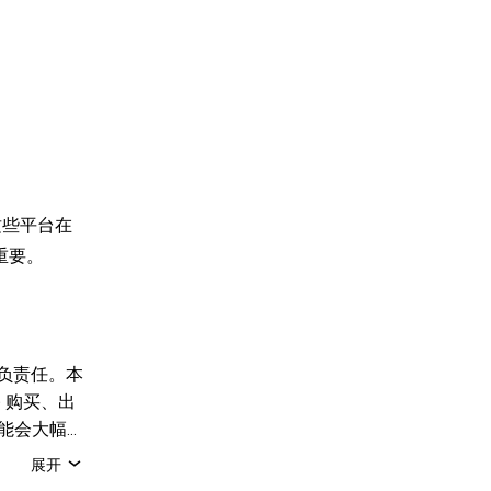
这些平台在
重要。
负责任。本
 购买、出
可能会大幅
，请咨询您
展开
备这些数据