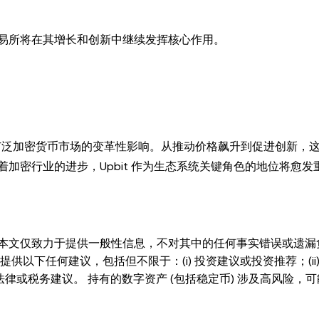
的交易所将在其增长和创新中继续发挥核心作用。
现和更广泛加密货币市场的变革性影响。从推动价格飙升到促进创新，
加密行业的进步，Upbit 作为生态系统关键角色的地位将愈发
本文仅致力于提供一般性信息，不对其中的任何事实错误或遗漏
以下任何建议，包括但不限于：(i) 投资建议或投资推荐；(ii)
、法律或税务建议。 持有的数字资产 (包括稳定币) 涉及高风险，
细考虑交易或持有数字资产是否适合您。有关您具体情况的问题
市场数据和统计信息，如果有) 仅供一般参考之用。尽管我们在准