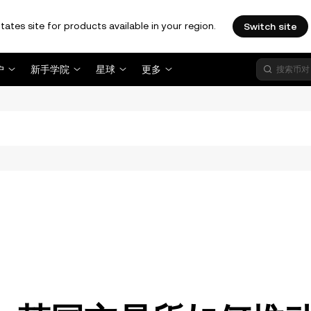
tates site for products available in your region.
Switch site
户
新手学院
星球
更多
。