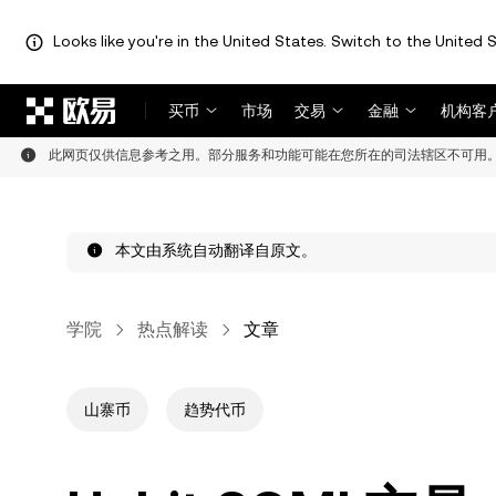
Looks like you're in the United States. Switch to the United S
跳转至主要内容
买币
市场
交易
金融
机构客
此网页仅供信息参考之用。部分服务和功能可能在您所在的司法辖区不可用
本文由系统自动翻译自原文。
学院
热点解读
文章
山寨币
趋势代币