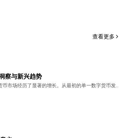
X。本文可
发亦必须突
姓名 (如
。
查看更多
关键洞察与新兴趋势
密货币市场经历了显著的增长。从最初的单一数字货币发
10,385种活跃的加密货币。这一充满活力且竞争激烈
，我们将利用CoinMarke