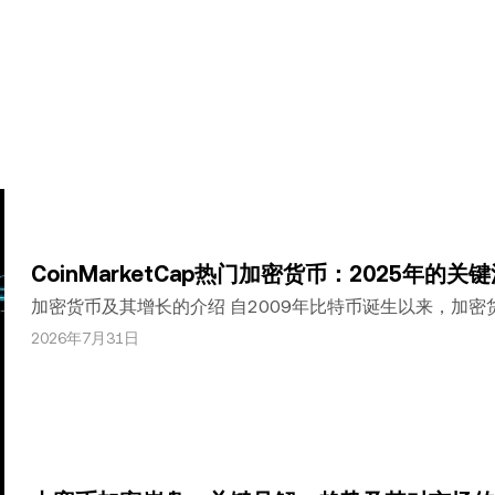
任何事实错误或遗漏，我们不承担任何责任。 © 2025 OK
的摘录，前提是此类使用是非商业性的。整篇文章的任何复制或分
。”允许的摘录必须引用文章名称并包含出处，例如“文章名称，[作者
能（AI）工具生成或辅助生成。不允许对本文进行衍生作品或其他用途
CoinMarketCap热门加密货币：2025年的
加密货币及其增长的介绍 自2009年比特币诞生以来，加
展为一个市值数万亿美元的生态系统，截至2025年已有超过
2026年7月31日
的市场反映了区块链技术的日益普及以及用例的多样化。在本文中