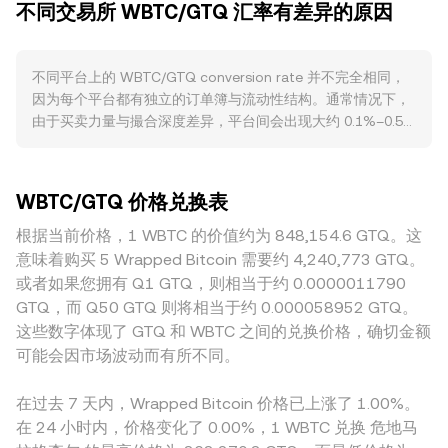
不同交易所 WBTC/GTQ 汇率有差异的原因
考。不同平台之间，聚合商会计算成交量加权平均价
WBTC 作为抵押物的使用增长、以及做市与清算需求都会直接
（VWAP），其公式为 VWAP = Σ(Price_i × Volume_i) / Σ
驱动 WBTC 的交易与持有意愿。此外，跨链桥与 Layer 2 的采
Volume_i，这使得成交量更大的市场对综合价格影响更大。在
用率提升，会增加 WBTC 在不同链上的使用场景，从而拉动
不同平台上的 WBTC/GTQ conversion rate 并不完全相同，
实际换算中，若以该时刻的 conversion rate 计，GTQ 数额可
对 WBTC 的借用和互换需求。宏观相关性方面，WBTC 与
因为每个平台都有独立的订单簿与流动性结构。通常情况下，
按 GTQ Value = WBTC Amount × rate 计算，反之 WBTC
BTC 高度联动，BTC 的价格方向往往主导 WBTC/GTQ 的短期
由于买卖力量与撮合深度差异，平台间会出现大约 0.1%–0.5%
Amount = GTQ Value / rate。除了订单簿外，WBTC 在去中
波动；同时，GTQ 的强弱、美元流动性变化和全球风险偏好转
的细微偏离；在流动性较浅的平台，大额成交对价格的冲击更
心化交易所也有可观流动性，当通过自动做市商（AMM）进行
向也会通过法币计价渠道影响该 conversion rate。在监管层
大，偏离可能更明显。与地域和监管相关的因素也会造成差
兑换时，资金池遵循 x × y = k 的恒定乘积模型，其中价格近似
面，与 WBTC 托管、储备透明度、KYC/AML 以及跨境合规相
异：某些市场对托管包装资产的合规要求、入金渠道限制或对
等于 y/x，即以池中两种资产的储备比例决定边际价格。综合
关的政策变化，可能改变铸造/赎回成本与速度，进而影响
WBTC/GTQ 价格兑换表
WBTC 储备透明度的不同预期，可能引发轻微的溢价或折价。
而言，现货订单簿中的最新成交、跨平台的 VWAP 参考，以及
WBTC 相对 BTC 的轻微价差，最终传导至 WBTC/GTQ。技术
此外，许多平台的定价路径会先通过 WBTC/USDT，再通过
根据当前价格，1 WBTC 的价值约为 848,154.6 GTQ。这
AMM 池内的边际定价共同构成市场对 WBTC/GTQ
层面，合约市场的资金费率、期权到期时的对冲需求、以及链
USDT/GTQ 的报价链路映射到本地计价，这使得 USDT 相对
conversion rate 的实时发现机制。
意味着购买 5 Wrapped Bitcoin 需要约 4,240,773 GTQ。
上“鲸鱼”地址的大额铸造或赎回（导致集中流动或流动性抽
GTQ 的微小溢折价与资金费率水平也会传导到最终的
或者如果您拥有 Q1 GTQ，则相当于约 0.0000011790
离）都会带来短期波动，这些因素与做市商的库存管理共同作
WBTC/GTQ。套利行为在一定程度上会收敛这些价差：做市商
用于即时成交价格，从而反映在 WBTC/GTQ 的 conversion
GTQ，而 Q50 GTQ 则将相当于约 0.000058952 GTQ。
与套利者在不同平台买低卖高，推动价格回归一致。但由于链
rate 上。
这些数字体现了 GTQ 和 WBTC 之间的兑换价格，确切金额
上转移与法币结算存在成本和时间滞后，加之监管与流动性约
可能会因市场波动而有所不同。
束，套利并不总是即时或完全，从而使各平台的 WBTC/GTQ
conversion rate 在短时间内仍可能存在差异。
在过去 7 天内，Wrapped Bitcoin 价格已上涨了 1.00%。
在 24 小时内，价格变化了 0.00%，1 WBTC 兑换 危地马