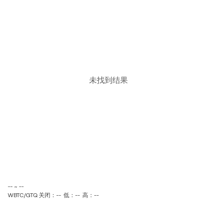
未找到结果
-- ~ --
WBTC/GTQ 关闭：--
低：--
高：--