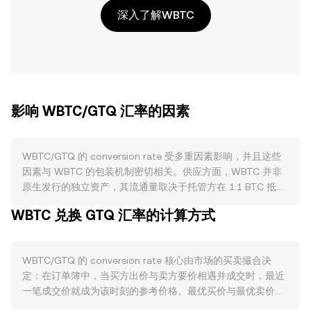
深入了解WBTC
影响 WBTC/GTQ 汇率的因素
WBTC/GTQ 的 conversion rate 受多重因素影响，并且这些
因素与 WBTC 的包装机制密切相关。供应方面，WBTC 并非
原生发行的独立资产，其流通量取决于托管方在 1:1 BTC 抵押
下的铸造与销毁流程：当用户将 BTC 存入托管机构时，会铸
WBTC 兑换 GTQ 汇率的计算方式
造等量 WBTC；当用户赎回 BTC 时，相应的 WBTC 被销毁。
由于这一托管式包装机制，WBTC 的供应弹性取决于跨链铸
造/赎回的效率、托管方储备透明度与审计频率，以及网络拥堵
WBTC/GTQ 的 conversion rate 核心由市场的买卖撮合决
导致的处理延迟。WBTC 本身没有像 BTC 那样的减半或原生
定：在订单簿中，当买方出价与卖方要价相遇并成交时，最近
“质押”产出，但其被广泛用于 DeFi 借贷、流动性池和做市，这
一笔成交价就成为该时刻的参考价格。最优买价与最优卖价之
会将部分 WBTC 锁定在智能合约中，阶段性减少可流通数量
间的差额是点差，二者的平均值是中间价，通常用作临时参
并影响卖压。需求方面，DeFi 活跃度、链上借贷利率、以