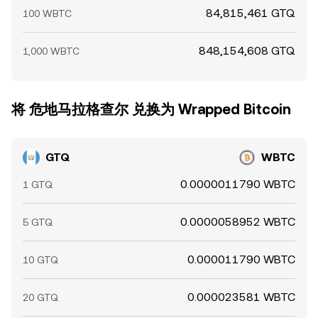
84,815,461 GTQ
100 WBTC
848,154,608 GTQ
1,000 WBTC
将 危地马拉格查尔 兑换为 Wrapped Bitcoin
GTQ
WBTC
0.0000011790 WBTC
1 GTQ
0.0000058952 WBTC
5 GTQ
0.000011790 WBTC
10 GTQ
0.000023581 WBTC
20 GTQ