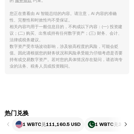
的
服务条款
约束。
您正在查看由 AI 智能总结的内容。请注意，AI 内容的准确
性、完整性和时效性均不受保证。
相关内容均用于一般信息目的，不构成以下内容：(一) 投资建
议；(二) 购买、出售或持有任何数字资产；(三) 财务、会计、
法律或税务建议。
数字资产受市场波动影响，涉及较高程度的风险，可能会贬
值。因此请根据您的财务状况和风险承受能力仔细考虑是否要
持有或交易数字资产。若对您的具体情况存在疑问，请咨询专
业的法务、税务人员或投资顾问。
ִִִִִִִִִִִִִִִִִִִִִִִִִִִִִִִִִִִִִִִִִִִִִִִִ热门兑换
1 WBTC
兑
111,160.5 USD
1 WBTC
兑
30,88