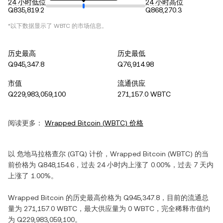
24 小时低位
24 小时高位
Q835,819.2
Q868,270.3
*以下数据显示了
WBTC
的市场信息。
历史最高
历史最低
Q945,347.8
Q76,914.98
市值
流通供应
Q229,983,059,100
271,157.0 WBTC
阅读更多：
Wrapped Bitcoin
(
WBTC
) 价格
以
危地马拉格查尔
(
GTQ
) 计价，
Wrapped Bitcoin
(
WBTC
) 的当
前价格为
Q848,154.6
，过去 24 小时内
上涨
了
0.00%
，过去 7 天内
上涨
了
1.00%
。
Wrapped Bitcoin
的历史最高价格为
Q945,347.8
，目前的流通总
量为
271,157.0 WBTC
，最大供应量为
0 WBTC
，完全稀释市值约
为
Q229,983,059,100
。