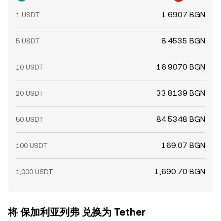
1.6907 BGN
1 USDT
8.4535 BGN
5 USDT
16.9070 BGN
10 USDT
33.8139 BGN
20 USDT
84.5348 BGN
50 USDT
169.07 BGN
100 USDT
1,690.70 BGN
1,000 USDT
将 保加利亚列弗 兑换为 Tether