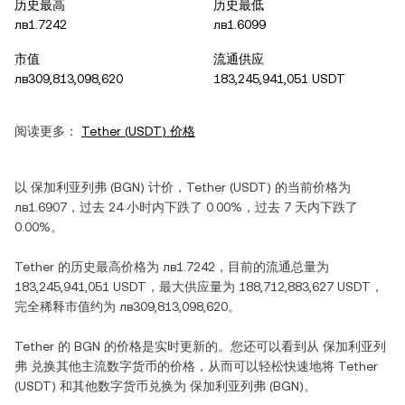
历史最高
历史最低
лв1.7242
лв1.6099
市值
流通供应
лв309,813,098,620
183,245,941,051 USDT
阅读更多：
Tether
(
USDT
) 价格
以
保加利亚列弗
(
BGN
) 计价，
Tether
(
USDT
) 的当前价格为
лв1.6907
，过去 24 小时内
下跌
了
0.00%
，过去 7 天内
下跌
了
0.00%
。
Tether
的历史最高价格为
лв1.7242
，目前的流通总量为
183,245,941,051 USDT
，最大供应量为
188,712,883,627 USDT
，
完全稀释市值约为
лв309,813,098,620
。
Tether
的
BGN
的价格是实时更新的。您还可以看到从
保加利亚列
弗
兑换其他主流数字货币的价格，从而可以轻松快速地将
Tether
(
USDT
) 和其他数字货币兑换为
保加利亚列弗
(
BGN
)。