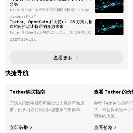
非托管加密货币钱包。这一合作旨在通过为内容创作者
交易
及其观众提供无缝、低成本和无国界的支付方式，彻底
Tether 将 USDT 集成到比特币和闪电网络中 Tether，
改变创作者经济。 在本文中，我们将深入探讨Rumble
全球最广泛使用的稳定币 USDT 的发行方，正在通过将
钱包的功能、优势及其更广泛的影响，以及它如何重新
2025年11月24日
其稳定币集成到比特币生态系统中，彻底改变加密货币
定义创作者的内容变现方式
Tether、OpenSats 和比特币：25 万美元捐
领域。这一战略举措利用了闪电网络和 Taproot Asset
赠如何推动比特币的开源未来
s 协议，将比特币的去中心化和安全性与闪电网络的速
Tether 向 OpenSats 捐赠 25 万美元：为比特币开发注
度和可扩展性相结合。这一集成有望重新定义稳定币的
入动力 Tether，这家加密货币行业的领军企业，以向
实用性，实现高速、低成本的交易，并扩展比特币作为
2025年10月19日
OpenSats 捐赠 25 万美元而引发热议。OpenSats 是
价值存储之外的角色。
一家 501(c)(3) 非营利组织，致力于资助比特币（BT
C）开发者和开源项目。这笔捐赠彰显了 Tether 对比
特币及更广泛的去中心化生态系统的承诺。那么，这对
查看更多
比特币的未来意味着什么？又如何反映出加密货
快捷导航
Tether购买指南
查看 Tether 的价
开始入门数字货币可能会让人觉得不知所
参考 Tether 的
措，但学习如何购买比您想象的要简单。
绪、最新资讯等一手
明智的决策。
立即获取
查看价格