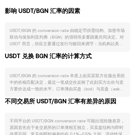
影响 USDT/BGN 汇率的因素
USDT/BGN 的 conversion rate 由稳定币供需结构、加密市场
联动与保加利亚列弗（BGN）的强弱等多重因素共同决定。对
USDT 而言，供应主要通过发行与赎回来调节：当机构以美元
赎回时，USDT 会被销毁并收缩流通；当新增申购发生时，
USDT 兑换 BGN 汇率的计算方式
USDT 增发并扩张供给。USDT 没有区块奖励减半或原生质押
机制，其核心稳态来自储备支撑与赎回通道的畅通。需求侧方
面，USDT 在交易所作为计价与结算资产的使用、跨平台转移
USDT/BGN 的 conversion rate 本质上由买卖双方在撮合系统
和场外结算、以及在部分公链与 DeFi 场景中的稳定流动性需
中的价格匹配决定，最近一笔成交价反映了此刻买方出价与卖
求，都会影响 USDT 的相对溢价或折价，从而传导到
方要价达成一致的水平。订单簿由买盘（bid）与卖盘（ask）
USDT/BGN 的 conversion rate。宏观层面，加密市场通常对
构成，二者的差距构成点差（spread），而最优买价与最优卖
比特币价格方向敏感，BTC 的上行或下行会改变风险偏好与稳
不同交易所 USDT/BGN 汇率有差异的原因
价的平均值可视为参考的中间价（mid-price）。当参考多个
定币需求结构；同时，BGN 与欧元高度联动，欧洲利率、区域
平台时，聚合商常用成交量加权平均价（VWAP）来衡量整体
经济数据与风险情绪变化会通过欧系资产强弱映射到 BGN，对
价格影响力，公式为：VWAP = Σ(Price_i × Volume_i) / Σ
USDT 计价的相对价值产生影响。监管事件往往是关键变量：
不同平台的 USDT/BGN conversion rate 可能出现轻微差异，
Volume_i。基于此，简单换算关系为：BGN Value = USDT
围绕稳定币储备披露、审计与合规的政策进展（如欧盟
原因首先在于各交易所的订单簿相互独立，买卖盘结构与即时
Amount × rate，或 USDT Amount = BGN Value / rate，其
MiCA、各国针对稳定币的规则、银行出入金渠道变化），
供需不同，常见的即时偏差约在 0.1%–0.5% 之间。流动性深