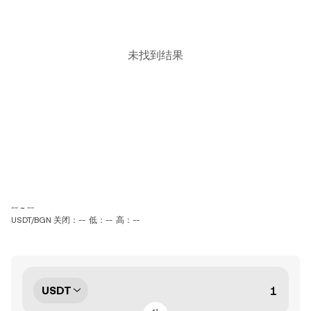
未找到结果
-- ~ --
USDT/BGN 关闭：--
低：--
高：--
USDT