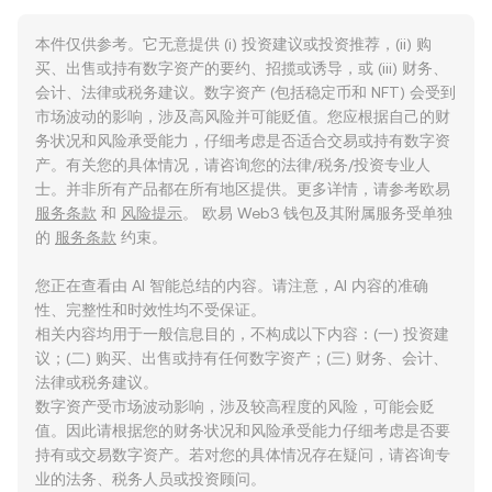
本件仅供参考。它无意提供 (i) 投资建议或投资推荐，(ii) 购
买、出售或持有数字资产的要约、招揽或诱导，或 (iii) 财务、
会计、法律或税务建议。数字资产 (包括稳定币和 NFT) 会受到
市场波动的影响，涉及高风险并可能贬值。您应根据自己的财
务状况和风险承受能力，仔细考虑是否适合交易或持有数字资
产。有关您的具体情况，请咨询您的法律/税务/投资专业人
士。并非所有产品都在所有地区提供。更多详情，请参考欧易
服务条款
和
风险提示
。 欧易 Web3 钱包及其附属服务受单独
的
服务条款
约束。
您正在查看由 AI 智能总结的内容。请注意，AI 内容的准确
性、完整性和时效性均不受保证。
相关内容均用于一般信息目的，不构成以下内容：(一) 投资建
议；(二) 购买、出售或持有任何数字资产；(三) 财务、会计、
法律或税务建议。
数字资产受市场波动影响，涉及较高程度的风险，可能会贬
值。因此请根据您的财务状况和风险承受能力仔细考虑是否要
持有或交易数字资产。若对您的具体情况存在疑问，请咨询专
业的法务、税务人员或投资顾问。