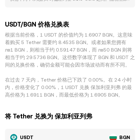
中 rate 即当下的 USDT/BGN conversion rate。在去中心化
Tether 的储备构成与证明更新、以及对稳定币发行与二级市场
度也起到重要作用：在成交量大、深度好的平台，大额成交对
市场中，若 USDT 拥有显著的 DEX 流动性，自动做市商
使用的限制与放松，均可能引发 USDT 相对美元的轻微偏离，
价格的冲击更小；而在流动性相对薄弱的平台，同等规模的订
（AMM）常使用恒定乘积模型 x × y = k 来维持池子平衡，池
进而影响 USDT/BGN 的定价。技术层面，合约市场的资金费
单会带来更明显的滑点，造成与“全市场共识价”的偏离。地域
内两种资产的边际价格可近似表示为 price = y/x；当交易推动
率、季度与月度期权与期货到期造成的头寸再平衡、以及链上
USDT/BGN 价格兑换表
与监管环境亦会影响 USDT 的定价，例如不同法币入金渠道的
池内资产比例变化时，价格沿曲线滑动，进而影响链上成交参
与场外的大额地址（whale）申购或赎回 USDT，都会在短期
便利度、稳定币使用的合规要求、银行结算的可达性，都会使
根据当前价格，1 USDT 的价值约为 1.6907 BGN。这意味
考价。集中撮合的最新成交、订单簿的挂单结构、跨平台
内改变流动性与买卖盘结构，为 USDT/BGN 的 conversion
某些市场对 USDT 出现溢价或折价，这种 USDT 的基础差
VWAP 与链上 AMM 定价，共同构成了 USDT/BGN
着购买 5 Tether 需要约 8.4535 BGN。或者如果您拥有
rate 增添波动。此外，市场在压力时期可能出现 USDT 对美元
（basis）会直接传导到 USDT/BGN 的标价。由于 BGN 与欧
conversion rate 的实时发现与更新机制。
лв1 BGN，则相当于约 0.59147 BGN，而 лв50 BGN 则将
的小幅溢价或折价，这种“基础差”（basis）会通过对 BGN 的
元高度相关，欧系市场的利率和银行体系流动性的变化，也可
报价直接体现出来。
相当于约 29.5736 BGN。这些数字体现了 BGN 和 USDT 之
能通过各平台对 BGN 的报价反映出不同的风险溢价。跨平台
间的兑换价格，确切金额可能会因市场波动而有所不同。
套利通常会在价差出现时买低卖高，从而收敛差异，但套利受
限于手续费、提现与入金速度、链上拥堵与合规要求等摩擦成
在过去 7 天内，Tether 价格已下跌了 0.00%。在 24 小时
本，因而只能起到趋同而非完全消除差异的作用。
内，价格变化了 0.00%，1 USDT 兑换 保加利亚列弗 的最
高价格为 1.6911 BGN，而最低价格为 1.6905 BGN。
将 Tether 兑换为 保加利亚列弗
USDT
BGN