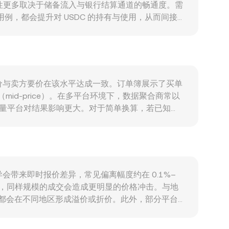
供应弹性更多取决于储备流入与银行结算通道的畅通度。需
用例，都会提升对 USDC 的持有与使用，从而间接影
好走弱，市场可能偏好持有稳定资产如 USDC，从而对其
过定价与资金进出成本影响 USDC/QAR。监管事
措施或银行合作伙伴变动，均可能改变市场对 USDC
地址（鲸鱼）申赎与池子迁移、以及跨链与 DEX
了买方出价与卖方要价在该水平达成一致。订单簿展示了买单
mid-price）。在多平台环境下，数据聚合商常以
_i，让高成交量平台对结果影响更大。对于简单换算，若已知
易中，USDC 在以太坊、Solana 等链上常通过自动做市商
为 y/x；当有大额交易时，池子相对储备的变化会推动
的差异会带来即时报价差异，常见偏离幅度约在 0.1%–
台，同样规模的成交会造成更明显的价格冲击。与地
效，都会在不同地区形成溢价或折价。此外，部分平台对
USDC 计价的 QAR 报价中。跨平台套利通常会在价
率会降低，价差可能在更长时间内持续存在。