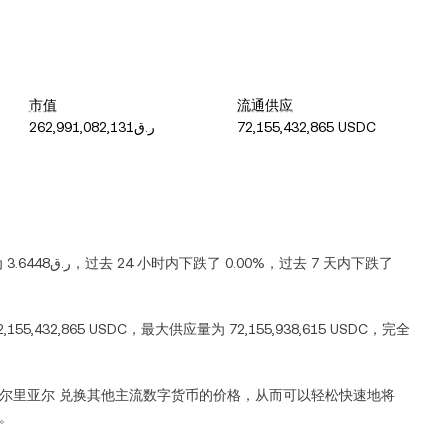
市值
流通供应
ر.ق262,991,082,131
72,155,432,865 USDC
为
ر.ق3.6448
，过去 24 小时内
下跌
了
0.00%
，过去 7 天内
下跌
了
2,155,432,865 USDC
，最大供应量为
72,155,938,615 USDC
，完全
尔里亚尔
兑换其他主流数字货币的价格，从而可以轻松快速地将
)。