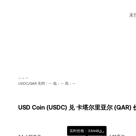
未
-- ~ --
USDC/QAR 关闭：--
低：--
高：--
USD Coin (USDC) 兑 卡塔尔里亚尔 (QAR
实时价格：ر.ق3.6448