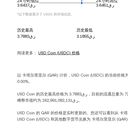
24 小时低位
24 小时高位
ر.ق3.6451
ر.ق3.6437
*以下数据显示了
USDC
的市场信息。
历史最高
历史最低
ر.ق3.1855
ر.ق3.7883
阅读更多：
USD Coin
(
USDC
) 价格
以
卡塔尔里亚尔
(
QAR
) 计价，
USD Coin
(
USDC
) 的当前价格
0.00%
。
USD Coin
的历史最高价格为
ر.ق3.7883
，目前的流通总量为
7
稀释市值约为
ر.ق262,991,082,131
。
USD Coin
的
QAR
的价格是实时更新的。您还可以看到从
卡塔
USD Coin
(
USDC
) 和其他数字货币兑换为
卡塔尔里亚尔
(
QAR