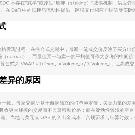
SDC 不存在“减半”或原生“质押（staking）”减供机制，
、在 DeFi 中的抵押与流动性提供、跨境支付和商户结算等实际
e。宏观层面，整体加密市场情绪与比特币方向常常主导短期流向；若风险偏
式
）的强弱、与美元挂钩框架的稳定性、当地利率与监管环境也会透
定币法案动向）、发行方储备透明度报告、对不合规地址的黑名单
合约资金费率与基差变化、期权到期引发的头寸再平衡、链上大额
R 的波动。
 本质上来自市场的价格发现过程：在撮合式交易中，最新一笔成交价反映
差（spread），而最佳买一与卖一的平均值可作为参考的中间价（
WAP = Σ(Price_i × Volume_i) / Σ Volume
量 × rate；反之 USDC 数量 = QAR 数值 / rate。在去中心化交
有差异的原因
恒定乘积公式，其中池内两种资产储备量决定边际价格，价格可近似理解
rate 并不完全一致。每家交易所基于自身独立的订单簿定价，买卖力量
盘能吸收更大规模的交易而不显著移动价格；而在流动性较浅的平
渠道、当地与美元或 QAR 的入出金成本、合规要求与结算时
若 USDT 相对美元存在小幅溢价或折价，这种“基差”会传导到以 
格，但在网络拥堵、结算延迟、费用上升或监管限制下，套利效