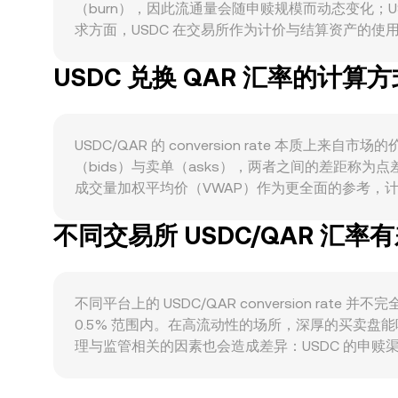
（burn），因此流通量会随申赎规模而动态变化；U
求方面，USDC 在交易所作为计价与结算资产的使用
响 USDC/QAR 的 conversion rat
USDC 兑换 QAR 汇率的计算方
相对报价形成支撑。另一方面，卡塔尔里亚尔（QAR
件方面，稳定币法规进展（如欧盟 MiCA、美国稳
赎回便利度与信心，进而影响定价。技术层面，永续
流动性的阶段性偏移，都会在短期内放大 USDC/QA
USDC/QAR 的 conversion rate
（bids）与卖单（asks），两者之间的差距称为点
成交量加权平均价（VWAP）作为更全面的参考，计算公式为 V
conversion rate，则 QAR 数值 = USDC 数
不同交易所 USDC/QAR 汇率
（AMM）池进行定价，遵循 x × y = k 的
价格沿曲线滑动，从而影响即时 conversion rate。
不同平台上的 USDC/QAR conversion 
0.5% 范围内。在高流动性的场所，深厚的买卖
理与监管相关的因素也会造成差异：USDC 的申赎
QAR 的定价可能间接受到 USDT 定价基准的影响，
差扩大时买低卖高，从而收敛不同交易所之间的价