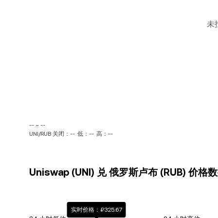
未
-- ~ --
UNI/RUB 关闭：--
低：--
高：--
Uniswap (UNI) 兑 俄罗斯卢布 (RUB) 价格
实时价格：₽325.67