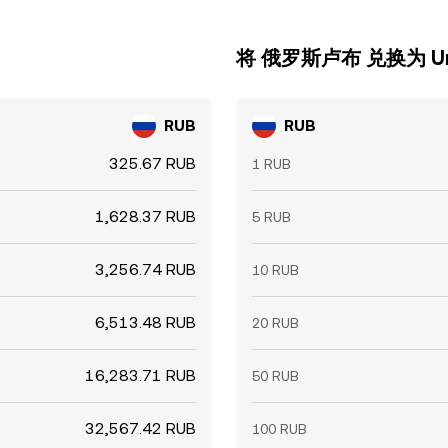
将 俄罗斯卢布 兑换为 Un
RUB
RUB
325.67 RUB
1 RUB
1,628.37 RUB
5 RUB
3,256.74 RUB
10 RUB
6,513.48 RUB
20 RUB
16,283.71 RUB
50 RUB
32,567.42 RUB
100 RUB