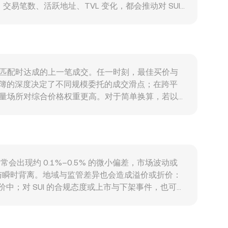
度、交易笔数、活跃地址、TVL 变化，都会推动对 SUI
。宏观层面，SUI 通常与比特币的方向性相关，广泛的
域主要货币的强弱、当地外汇流动性与资金进出也会
加密的态度变化，都可能影响 SUI 的可获得性与需
（正负 funding）会反映多空杠杆失衡，期权
变动与做市库存调整，都会在短期内对 SUI/MDL
（ask）匹配时达成的上一笔成交。任一时刻，最佳买价与
，订单簿的深度决定了不同规模委托的成交滑点；在跨平
e_i，使高成交量场所对综合价格权重更高。对于简单换算，若以
在去中心化场景中，若 SUI 在 Sui 生态 DEX（如基于 AMM 的
相对另一资产的池内价格可近似表示为 y/x；当交易者
DT/MDL 的链式报价映射）。综合而言，撮合成交、订单
通常会出现约 0.1%–0.5% 的微小偏差，市场波动或
与瞬时背离。地域与监管差异也会造成溢价或折价：
中；对 SUI 的合规态度或上市与下架事件，也可能
USDT/MDL 的“基差”间接映射，如果 USDT 相
高在一定程度上收敛价差，但受限于手续费、提现与入金时
rsion rate。