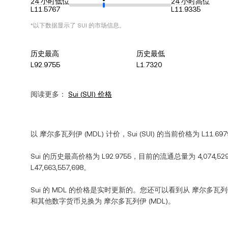
24 小时低位
24 小时高位
L11.5767
L11.9335
*以下数据显示了
SUI
的市场信息。
历史最高
历史最低
L92.9755
L1.7320
阅读更多：
Sui
(
SUI
) 价格
以
摩尔多瓦列伊
(
MDL
) 计价，
Sui
(
SUI
) 的当前价格为
L11.697
Sui
的历史最高价格为
L92.9755
，目前的流通总量为
4,074,52
L47,663,557,698
。
Sui
的
MDL
的价格是实时更新的。您还可以看到从
摩尔多瓦列
和其他数字货币兑换为
摩尔多瓦列伊
(
MDL
)。