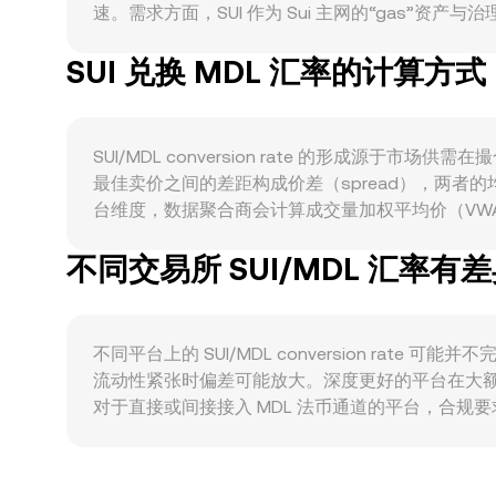
速。需求方面，SUI 作为 Sui 主网的“gas”资产
的实际使用与持有需求；例如在 Sui 上的 AMM
SUI 兑换 MDL 汇率的计算方式
风险偏好、美元流动性、全球利率预期会传导至加密
体现在 SUI/MDL 的报价上。监管事件方面，围
求强弱；若有大型交易平台上新、或地区合规许可落地
到期时的仓位交割与隐含波动率变化可能引发短期波动
SUI/MDL conversion rate 的形成
conversion rate 形成影响。
最佳卖价之间的差距构成价差（spread），两者的
台维度，数据聚合商会计算成交量加权平均价（VWAP），即 V
即时 SUI/MDL conversion rate 计价，则 MDL 
不同交易所 SUI/MDL 汇率有
交易池）具有显著流动性，池子价格遵循恒定乘积公式 x
向池子买入或卖出 SUI 时，会改变储备比例，从而即时影
簿价差与深度、跨平台 VWAP 以及 AMM 池内定价共同决定
不同平台上的 SUI/MDL conversion ra
流动性紧张时偏差可能放大。深度更好的平台在大
对于直接或间接接入 MDL 法币通道的平台，合规
导致特定地区平台的定价偏离全球均值。此外，许多平台上的 
对 MDL 存在轻微溢价或折价，该基差会传导至最终的 
间、风控限额和链上拥堵等因素，价差不可能被完全消除，因