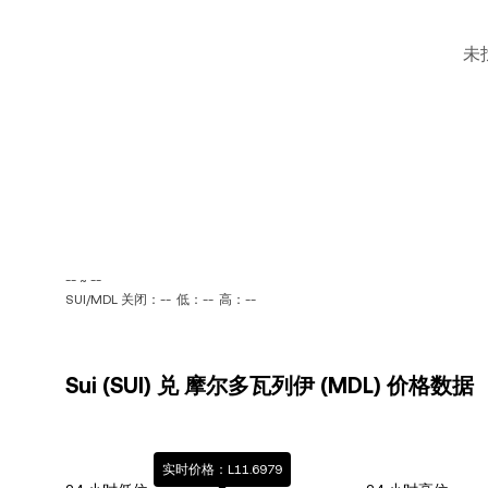
未
-- ~ --
SUI/MDL 关闭：--
低：--
高：--
Sui (SUI) 兑 摩尔多瓦列伊 (MDL) 价格数据
实时价格：L11.6979