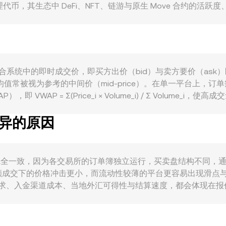
与治理代币，其生态中 DeFi、NFT、链游与原生 Move 合约的活跃
、借贷与游戏项目扩张，往往提升对 SUI 支付手续费与质押的需求
资产定价；另一方面，MDL（摩尔多瓦列伊）相对于美元或区
绕代币分类、交易平台合规、法币出入金渠道、以及特定司法辖区对于
，流动性与报价可能随之调整。技术层面，衍生品市场的资金费率
；同时，中心化交易所的巨额充值/提现、链上“鲸鱼”地址的持仓
源于市场供需在撮合系统中的即时成交价，即买方出价（bid）与卖方要价
均值常被视为参考的中间价（mid-price）。在单一平台上
WAP = Σ(Price_i × Volume_i) / Σ Volum
数额 = SUI 数量 × rate；反之，SUI 数量 = MDL 数额 / rate。
差异的原因
 × y = k，其中 x、y 分别为两种资产的池子储备量，SUI 
响 SUI/MDL 的推导价格（通常经由 SUI/USDT 与 US
了瞬时可见的 SUI/MDL conversion rate。
te 可能并不完全一致，因为各交易所的订单簿独立运行，买卖盘结构不同，
额成交下的价格冲击更小，而流动性较薄的平台更容易出现滑点
要求、入金渠道成本、当地外汇可得性与结算速度，都会体现在报价
SUI/MDL 报价并非完全独立形成，而是通过 SUI/USDT 与 
SUI/MDL conversion rate。跨所套利者通过买低卖
而不同平台之间仍可能在短时间内呈现不同的 SUI/MDL conve