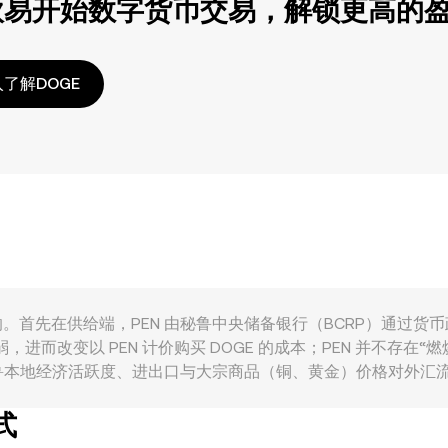
欧易开始数字货币交易，解锁更高的
了解DOGE
受多重因素共同影响。首先在供给端，PEN 由秘鲁中央储备银行（BCRP
，进而改变以 PEN 计价购买 DOGE 的成本；PEN 并不存在“
本地经济活跃度、进出口与大宗商品（铜、黄金）价格对外汇流入
EN 的持有偏好，从而传导至 PEN/DOGE 的报价。在宏观
式
度；同时，DOGE 自身的强弱、社交舆情与链上活动也会放大短期波动，
告与税务合规的要求、银行通道的可得性，以及各国对 DOGE 