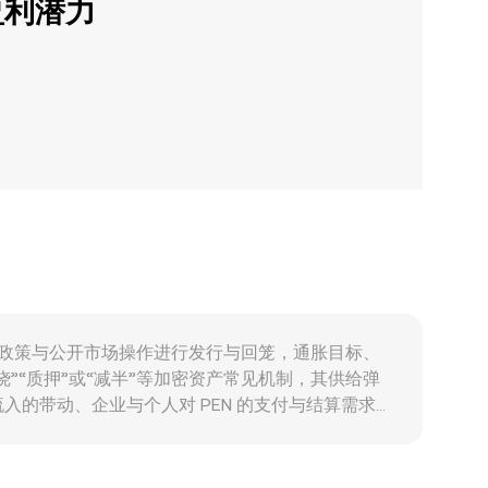
盈利潜力
）通过货币政策与公开市场操作进行发行与回笼，通胀目标、
燃烧”“质押”或“减半”等加密资产常见机制，其供给弹
的带动、企业与个人对 PEN 的支付与结算需求、
层面，广义加密市场通常对比特币走势高度敏感，BTC
最终映射到以 PEN 计价的 conversion
等加密资产托管、上架与反洗钱规范的变化，都会影响