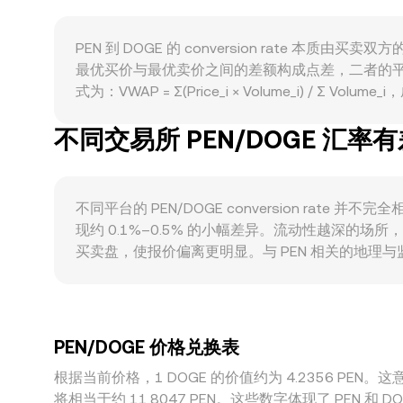
PEN 到交易平台与流动性的转换效率，从而改变
与合约市场的集中买卖与链上转账，常常对短期价格造
PEN 到 DOGE 的 conversion rate
PEN/DOGE conversion rate。
最优买价与最优卖价之间的差额构成点差，二者的平
式为：VWAP = Σ(Price_i × Volume_i) 
DOGE 数量 = PEN 金额 × conversion rat
不同交易所 PEN/DOGE 汇率
参考银行间与合规券商报价；而在以加密资产为中介的路径
格近似为 y/x，池子中资产相对数量的变化会推动 DOG
不同平台的 PEN/DOGE conversion 
现约 0.1%–0.5% 的小幅差异。流动性越深
买卖盘，使报价偏离更明显。与 PEN 相关的地
会折射到线上报价。此外，许多平台的定价路径会先参考 DO
导进最终的 PEN/DOGE 报价。跨平台套利通
之间仍可能在短时段出现可观但有限的转换差异。
PEN/DOGE 价格兑换表
根据当前价格，1 DOGE 的价值约为 4.2356 PEN。这意味着
将相当于约 11.8047 PEN。这些数字体现了 PEN