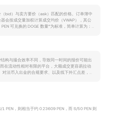
化、期权到期集中日的仓位平衡、以及大额地址在现货
（例如银行间报价与做市点差），共同塑造了实时的
方出价（bid）与卖方要价（ask）匹配的价格。订单簿中
器会按成交量加权计算成交均价（VWAP），其公
“每 1 PEN 可兑换的 DOGE 数量”为标准，简单计算为：
于 PEN 本身，交易多发生在受监管的法币通道与外汇市场，价格更多
）遵循 x × y = k 的恒定乘积关系，其中价
示的 conversion rate。
深度、用户结构与撮合效率不同，导致同一时间的报价可能出
识；而在流动性相对有限的平台，大额成交更容易拉动
段、对法币入出金的合规要求、以及线下外汇点差，都
EN/美元的报价，因此 USDT 相对美元的轻微溢折价会传
性约束的影响，套利并非瞬时或完全有效，因而不同平台
 PEN，则相当于约 0.23609 PEN，而 S/50 PEN 则