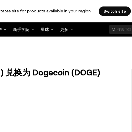
tates site for products available in your region.
Switch site
户
新手学院
星球
更多
 兑换为 Dogecoin (DOGE)