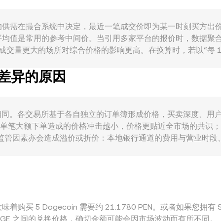
成交价格区间。技术层面，DOGE 在永续合约市场的资金费率变
成冲击；这些 DOGE 侧的波动叠加 PEN 的外汇微观结构
 本质由买卖双方的供需在撮合系统中决定，最近一笔成交价即为某一时刻买
均值是常用的参考中间价。当引用多家平台的报价时，数据聚合
/ Σ Volume_i，成交量更大的场所对综合价格的影响更高。在换算时，若以
e；反之，PEN 金额 = DOGE 数量 / conversion rate。对
有差异的原因
上，若涉及 DOGE 在去中心化交易所的池子，自动做市商（AMM
E 对稳定资产或其他代币的边际价格，再通过聚合路由换算为以 PEN 表
rate 并不完全相同。各交易所基于各自独立的订单簿形成价格，买卖
的场所，单笔大额下单造成的价格冲击越小，价格更贴近全市场的共
理与监管因素亦会造成溢价或折价：本地银行通道的费用与营业时
GE/USDT 或 DOGE/美元，再叠加 PEN/USDT 或 P
常能缩小这些价差，但受资金划转时间、手续费、合规验证与流动
购买 5 Dogecoin 需要约 21.1780 PEN。或者如果您拥有 S/1
 和 DOGE 之间的兑换价格，确切金额可能会因市场波动而有所不同。