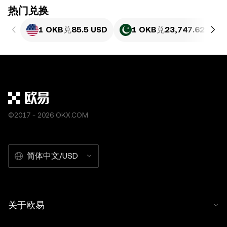
ִִִִִִִִִִִִִִִִִִִִִִִִִִִִִִִִִִִִִִִִִִִִִִִִ热门兑换
1 OKB
兑
85.5 USD
1 OKB
兑
23,747.62 PKR
©2017 - 2026 OKX.COM
简体中文/USD
关于欧易