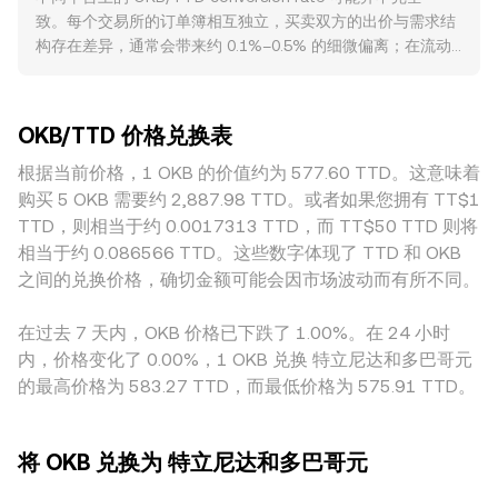
用各平台价格按对应成交量加权后求和再除以总成交量。在实
外汇政策影响，从报价端影响 OKB/TTD。监管事件方面，针
致。每个交易所的订单簿相互独立，买卖双方的出价与需求结
际换算中，若以某一时刻的 OKB/TTD conversion rate 记为
对交易平台代币的监管表述、合规进展、地域性上新或限制，
构存在差异，通常会带来约 0.1%–0.5% 的细微偏离；在流动
r，则可用简单算式进行价值换算：以 OKB 计价时，TTD 值 =
以及对交易所产品（如现货、衍生品）的许可变动，均可能改
性更浅或波动更剧烈的时段，偏离幅度可能更大。订单簿深度
OKB 数量 × r；反之，以 TTD 计价时，OKB 数量 = TTD 值 /
变 OKB 的可获得性与需求结构，从而引发 OKB/TTD 的再定
直接影响价格冲击：深度充足的平台，较大规模的 OKB 卖出
r。此外，若 OKB 在去中心化交易平台上有一定深度，通过自
价。技术层面，OKB 永续合约的资金费率与持仓结构、到期前
或买入对 OKB/TTD 价格的推动更小；而在深度较弱的平台，
动做市商（AMM）模型定价，池子遵循 x × y = k 的恒定乘积
后的交割合约与期权（若有）变动、链上与场内“巨鲸”地址的
OKB/TTD 价格兑换表
同样的成交更容易拉动或压低价格，造成平台间的瞬时差异。
关系，其中 x、y 分别代表池中两种资产数量，瞬时价格可近
大额转移与挂单行为，都会带来短期波动，在基本面之外叠加
地域与合规因素也会引发溢价或折价：针对交易平台代币的本
根据当前价格，1 OKB 的价值约为 577.60 TTD。这意味着
似理解为 y/x；当有人用 OKB 兑换 TTD 或通过路由间接定价
波动性，影响 OKB/TTD conversion rate 的即时表现。
地政策、上架限制、以及法币入金通道的可达性差异，都会影
时，池子资产配比变化会即时反映在 OKB/TTD conversion
购买 5 OKB 需要约 2,887.98 TTD。或者如果您拥有 TT$1
响当地用户对 OKB/TTD 的定价与成交偏好。此外，很多平台
rate 上。综合而言，撮合成交的最新价格、订单簿的买卖深度
TTD，则相当于约 0.0017313 TTD，而 TT$50 TTD 则将
实际通过基于 OKB/USDT 与 USDT/TTD 的两步路径间接报
与价差、跨平台的 VWAP 参考，以及 AMM 池的公式性定价，
相当于约 0.086566 TTD。这些数字体现了 TTD 和 OKB
价，USDT 相对于 TTD 的轻微溢价或贴水（即所谓的 USDT
共同决定了任意时刻 OKB/TTD conversion rate 的数值。
之间的兑换价格，确切金额可能会因市场波动而有所不同。
基差）会被传导进最终的 OKB/TTD 报价。跨平台套利在一定
程度上会搬平这些差异：当某处 OKB/TTD conversion rate
在过去 7 天内，OKB 价格已下跌了 1.00%。在 24 小时
偏离较大时，套利者会在高价处卖出、低价处买入，从而收敛
内，价格变化了 0.00%，1 OKB 兑换 特立尼达和多巴哥元
价差；但受限于撮合延迟、提现与入金时间、费用与合规约
的最高价格为 583.27 TTD，而最低价格为 575.91 TTD。
束，套利并不总能瞬时完成，因此短时间内的价差仍可能存
在。
将 OKB 兑换为 特立尼达和多巴哥元