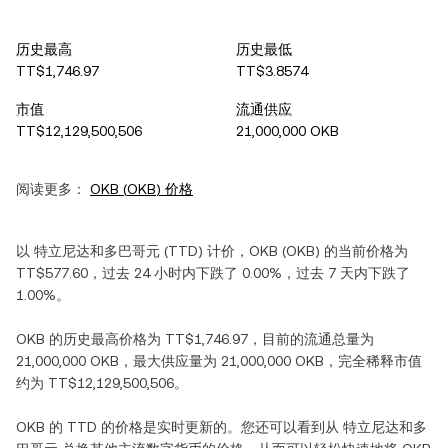
历史最高
历史最低
TT$1,746.97
TT$3.8574
市值
流通供应
TT$12,129,500,506
21,000,000 OKB
阅读更多：
OKB
(
OKB
) 价格
以
特立尼达和多巴哥元
(
TTD
) 计价，
OKB
(
OKB
) 的当前价格为
TT$577.60
，过去 24 小时内
下跌
了
0.00%
，过去 7 天内
下跌
了
1.00%
。
OKB
的历史最高价格为
TT$1,746.97
，目前的流通总量为
21,000,000 OKB
，最大供应量为
21,000,000 OKB
，完全稀释市值
约为
TT$12,129,500,506
。
OKB
的
TTD
的价格是实时更新的。您还可以看到从
特立尼达和多