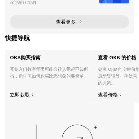
为连接 OKX 交易体系与链上生态的重要枢纽，OKB 在
2025年11月3日
X Layer 上承担交易手续费支付、生态治理、质押激励
等多重功能。 随着 OKB 经济模型升级，OKB（Ethere
um L1 版本）将逐步停止使用。用户需将持有的 Ether
eum L1 OKB 充值至 OKX 交易所，并通过“一键换链”
查看更多
功能将资产迁移至 X Layer。
快捷导航
OKB购买指南
查看 OKB 的价格
开始入门数字货币可能会让人觉得不知所
参考 OKB 的实时
措，但学习如何购买比您想象的要简单。
最新资讯等一手信息
的决策。
立即获取
查看价格