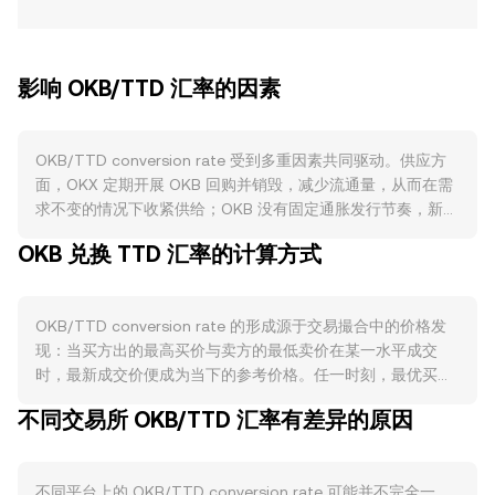
影响 OKB/TTD 汇率的因素
OKB/TTD conversion rate 受到多重因素共同驱动。供应方
面，OKX 定期开展 OKB 回购并销毁，减少流通量，从而在需
求不变的情况下收紧供给；OKB 没有固定通胀发行节奏，新增
供给主要取决于平台政策与生态分配安排；在特定活动或权益
OKB 兑换 TTD 汇率的计算方式
计划中，锁定或长期持有也会阶段性降低市场可流通的 OKB，
影响抛压。需求方面，OKB 的核心用例与 OKX 生态密切相
关，如交易手续费折扣、参与 OKX Jumpstart、权益活动名
OKB/TTD conversion rate 的形成源于交易撮合中的价格发
额、以及在 OKB Chain 等相关链与应用中的潜在效用；当平
现：当买方出的最高买价与卖方的最低卖价在某一水平成交
台交易活跃度、用户增长、合作场景与开发者生态改善时，对
时，最新成交价便成为当下的参考价格。任一时刻，最优买价
OKB 的使用与持有需求可能上升，进而影响 OKB/TTD
与最优卖价之间的差额称为价差，二者的平均值常作为中间
conversion rate。宏观层面，OKB 通常与加密市场整体走势
不同交易所 OKB/TTD 汇率有差异的原因
价，为 OKB/TTD 的参考定价提供锚点。在多家平台之间，数
存在联动，比特币的方向性波动、全球风险偏好变化、主要市
据聚合方常以成交量加权平均价（VWAP）衡量整体水平，其
场流动性收紧或宽松都会通过情绪与资金流对 OKB 形成短期
计算公式为 VWAP = Σ(Price_i × Volume_i) / Σ Volume_i，即
传导；TTD 的强弱亦会受特立尼达和多巴哥本地利率、通胀与
不同平台上的 OKB/TTD conversion rate 可能并不完全一