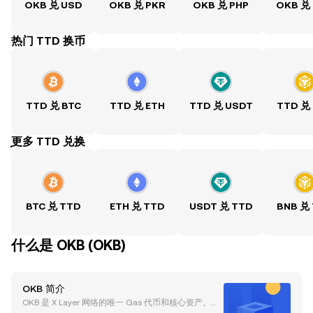
OKB 兑 USD
OKB 兑 PKR
OKB 兑 PHP
OKB 兑
热门 TTD 换币
TTD 兑 BTC
TTD 兑 ETH
TTD 兑 USDT
TTD 兑
ִִִִִִִִִִִִִִִִִִִִִִִִִִִִִִִִִִִִִִִִִִִִִִִִ更多 TTD 兑换
BTC 兑 TTD
ETH 兑 TTD
USDT 兑 TTD
BNB 兑
什么是 OKB (OKB)
OKB 简介
OKB 是 X Layer 网络的唯一 Gas 代币和核心资产。作