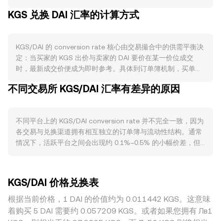
要取决于吉尔吉斯共和国国家银行（NBKR）的货币政策，包
KGS 兑换 DAI 汇率的计算方式
括基础货币投放、公开市场操作、基准利率调整以及季节性现
金需求管理；这些央行机制会改变市场上可得的 KGS 流通
量，从而影响 KGS/DAI 的 conversion rate。与加密资产不
KGS/DAI 的 conversion rate 核心由交易撮合中的供需平衡决
同，KGS 不存在“销毁、质押、减半”等代币学设计，因此其供
定：当买家的 KGS 出价与卖家的 DAI 要价在某一价位成交
应变化更与通胀目标、外汇储备、贸易收支和银行体系流动性
时，最新成交价便成为即时参考。具体到订单簿机制，买单
相关。需求端方面，KGS 的使用由本土经济活动驱动，如零售
（bids）与卖单（asks）之间的差距形成价差（spread），而
结算、企业资金周转、进口支付以及侨汇流入；若进口旺盛或
不同交易所 KGS/DAI 汇率有差异的原因
最优买价与最优卖价的平均值可视作中间价（mid-price），
居民配置外币意愿上升，市场对 KGS 的换出需求可能增加，
为观察实时定价提供基准。当跨多个平台聚合报价时，常用成
进而影响相对于 DAI 的定价。对 DAI 而言，其需求与稳定性依
交量加权平均价（VWAP）来体现高成交量场所的影响力：
赖于 Maker 体系的抵押健康度、DAI Savings Rate（DSR）带
不同平台上的 KGS/DAI conversion rate 并不完全一致，因为
VWAP = Σ(Price_i × Volume_i) / Σ Volume_i。对于简化换算，
来的链上收益吸引力、DeFi 借贷与交易活跃度，以及其锚定美
各交易与兑换渠道拥有相互独立的订单簿与流动性结构。通常
若已知某一时刻的 KGS/DAI conversion rate，则可用 DAI
元时的偏差幅度；当 DAI 更强、更接近或高于锚定水位时，
情况下，活跃平台之间会出现约 0.1%–0.5% 的小幅价差，但
Value = KGS Amount × rate 计算 KGS 兑换得到的 DAI 数
KGS/DAI 的 conversion rate 会相应反映这一强势。宏观层
在流动性稀薄或交易时段不重叠时，偏离可能扩大。深度更充
量，反之 KGS Amount = DAI Value / rate 用于估算需要的
面，广义加密市场与比特币（BTC）行情对整体流动性和风险
足的平台在处理大额单时的价格冲击更小，而小型或区域性平
KGS。实际执行中，KGS/DAI 常通过路径拆分与聚合，例如参
偏好具有主导作用：当 BTC 波动放大或风险情绪转弱，稳定
台因深度有限，成交容易推动价格偏离总体水平。与 KGS 相
考 KGS/USDT 与 USDT/DAI 的连锁报价来确定最终成交；因
币资金面的紧张可能抬升 DAI 的链上借贷成本，间接影响 KGS
KGS/DAI 价格兑换表
关的地域与监管因素也会造成结构性溢价或折价：例如吉尔吉
此，USDT 与 DAI 在不同场景的轻微价差会被纳入综合定价。
计价的稳定币需求；同时，美元强弱、全球利率水平与新兴市
斯当地银行结算时段、合规审核流程、出入金渠道成本与限
根据当前价格，1 DAI 的价值约为 0.011442 KGS。这意味
如果交易路由涉及去中心化交易所的 DAI 流动性池，则自动做
场风险溢价也会通过外汇渠道影响 KGS 的相对购买力。监管
额，都会改变本地 KGS 兑换到 DAI 的便利度，从而在不同市
市商（AMM）机制会影响报价，其基本不变式为 x × y = k，其
着购买 5 DAI 需要约 0.057209 KGS。或者如果您拥有 Лв1
事件同样关键：NBKR 对外汇与支付渠道的监管、当地法币与
场间形成价差。在定价路径上，KGS/DAI 往往受 KGS/USDT
中池内两种资产储备的相对变化决定价格，瞬时价格可近似为