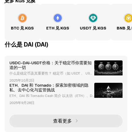
ִִִִִִִִִִִִִִִִִִִִִִִִִִִִִִִִִִִִִִִִִִִִִִִִ更多 KGS 兑换
BTC 兑 KGS
ETH 兑 KGS
USDT 兑 KGS
BNB 兑
什么是 DAI (DAI)
USDC-DAI-USDT价格：关于稳定币你需要知
道的一切
什么是稳定币及其重要性？ 稳定币（如 USDT 、 USD
C 和 DAI ）是一类专门设计用于保持价值稳定的加密
2025年10月2日
货币。与比特币或以太坊等波动性较大的加密货币不
ETH、DAI 和 Tornado：探索加密领域的隐
同，稳定币与法定货币（如美元）或其他资产挂钩。这
私、去中心化与监管挑战
种稳定性使其成为加密货币生态系统的基石，提供了可
ETH、DAI 和 Tornado Cash 简介 以太坊（ETH）、D
靠的交换媒介、价值储存手段以及对市场波动的对冲工
AI 和 Tornado Cash 是去中心化金融（DeFi）生态系
具。 稳定币的关键特性 挂钩价值 ：稳定币旨在与其基
2025年9月28日
统中的关键组成部分，各自承担着独特的功能。ETH
础资产（如美元）保持1:1的价值。 低波动性
是以太坊区块链的原生加密货币，用于支持交易和智能
合约。DAI 是一种与美元挂钩的去中心化稳定币，在波
动的市场中提供金融稳定性。Tornado Cash 是一个注
查看更多
重隐私的协议，增强了加密交易的匿名性。这三者共同
体