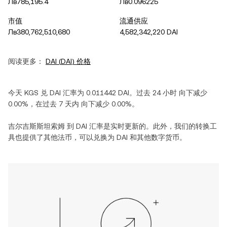
Лв785,195.4
Лв0.096225
市值
流通供应
Лв380,762,510,680
4,582,342,220 DAI
阅读更多：
DAI
(
DAI
) 价格
今天
KGS
兑
DAI
汇率为
0.011442
DAI
。过去 24 小时
向下减少
0.00%
，在过去 7 天内
向下减少
0.00%
。
吉尔吉斯斯坦索姆
到
DAI
汇率是实时更新的。此外，我们的转换工
具也提供了其他法币，可以兑换为
DAI
和其他数字货币。