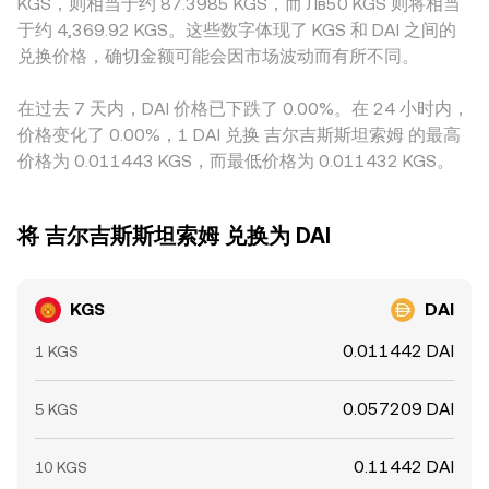
KGS，则相当于约 87.3985 KGS，而 Лв50 KGS 则将相当
稳定币兑换的合规要求、跨境汇兑限制，都会影响 KGS 进入
与 USDT/DAI 两段价格的联动影响；当 USDT 相对 DAI 存在
y/x。虽然 KGS 本身并不常见于链上 AMM 池，但当 DAI 的获
或流出加密场景的便利度；而针对稳定币的国际监管动向、
于约 4,369.92 KGS。这些数字体现了 KGS 和 DAI 之间的
轻微溢价或折价（即所谓的稳定币基差）时，这一差异会传导
取或对冲在 DEX 上完成时，该环节的滑点与池子深度会直接
Maker 协议参数调整、合规审计与储备透明度公告，则会改变
兑换价格，确切金额可能会因市场波动而有所不同。
并反映到最终的 KGS/DAI conversion rate。套利行为在一定
反馈到整体的 KGS/DAI conversion rate。综合而言，撮合成
市场对 DAI 的信任与持有意愿。最后，技术性市场动态会叠加
程度上会收敛上述差异，但并非总能完全消除：跨平台转账的
交价、订单簿的深度与价差、跨平台 VWAP，以及任何经由稳
短期波动，例如主流加密资产永续合约的资金费率、月度期权
在过去 7 天内，DAI 价格已下跌了 0.00%。在 24 小时内，
链上确认时间、法币入出金的银行工作日安排、合规与身份验
定币与 AMM 的路由成本，都会共同构成最终的转换结果。
到期带来的波动聚焦、稳定币大额地址（鲸鱼）在流动性池的
价格变化了 0.00%，1 DAI 兑换 吉尔吉斯斯坦索姆 的最高
证要求、以及手续费与滑点，都会限制套利效率，导致不同场
调仓，以及场外与在岸通道的大额 KGS 结算节奏；这些因素
价格为 0.011443 KGS，而最低价格为 0.011432 KGS。
所的报价在短期内保持一定的分化。
会在定价与深度之间快速传导，使 KGS/DAI 的 conversion
rate 在关键时段出现短时偏离。
将 吉尔吉斯斯坦索姆 兑换为 DAI
KGS
DAI
0.011442 DAI
1 KGS
0.057209 DAI
5 KGS
0.11442 DAI
10 KGS