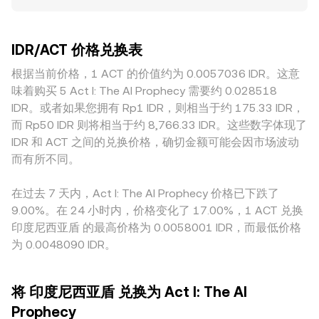
度，深度更好的平台在同等成交量下价格变动更小，而流动性
= ACT Value / rate。除中心化订单簿外，若 ACT 在去中心化
面，尽管现货 IDR/ACT 直接撮合决定即时价格，但 ACT 在永
较薄的平台更容易因单笔大额订单偏离整体水平。与 IDR 相关
场景通过稳定币或印尼卢比代币（如 IDRT）形成可观流动
续合约的资金费率、期权到期日前后的仓位重定价、以及大额
的地域与合规因素同样重要：本地出入金渠道、税费与合规要
性，则自动做市商（AMM）池中也会隐含对 IDR/ACT 的定
地址（鲸鱼）向交易所的充值或提币，都可能通过流动性交叉
IDR/ACT 价格兑换表
求可能带来轻微溢价或折价。此外，不少平台以 USDT 作为中
价，其基本恒定乘积模型为 x × y = k，在两种资产储备分别为
影响，传导至现货对 IDR 的定价，从而带来短期波动。
间计价，IDR/USDT 的基差（USDT 在本地场景可能有小幅溢
根据当前价格，1 ACT 的价值约为 0.0057036 IDR。这意
x 与 y 的情况下，瞬时价格约等于 price = y/x；当大额兑换改
折价）会传导到最终的 IDR/ACT 报价，造成与直接撮合的价
变池内两侧储备时，价格沿曲线滑动并出现滑点，从而间接影
味着购买 5 Act I: The AI Prophecy 需要约 0.028518
格差异。套利能够在一定程度上收敛这些价差，但受限于通道
响平台参考的 conversion rate。
IDR。或者如果您拥有 Rp1 IDR，则相当于约 175.33 IDR，
成本、链上确认时间与风控限制，价差并不会被完全消除，因
而 Rp50 IDR 则将相当于约 8,766.33 IDR。这些数字体现了
而跨平台的 conversion rate 在短时间内仍可能存在差异。
IDR 和 ACT 之间的兑换价格，确切金额可能会因市场波动
而有所不同。
在过去 7 天内，Act I: The AI Prophecy 价格已下跌了
9.00%。在 24 小时内，价格变化了 17.00%，1 ACT 兑换
印度尼西亚盾 的最高价格为 0.0058001 IDR，而最低价格
为 0.0048090 IDR。
将 印度尼西亚盾 兑换为 Act I: The AI
Prophecy