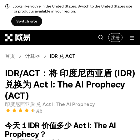
Looks like you're in the United States. Switch to the United States site
for products available in your region.
Switch site
跳转至主要内容
注册
首页
计算器
IDR 兑 ACT
IDR/ACT：将 印度尼西亚盾 (IDR)
兑换为 Act I: The AI Prophecy
(ACT)
印度尼西亚盾 兑 Act I: The AI Prophecy
4.5
今天 1 IDR 价值多少 Act I: The AI
Prophecy？