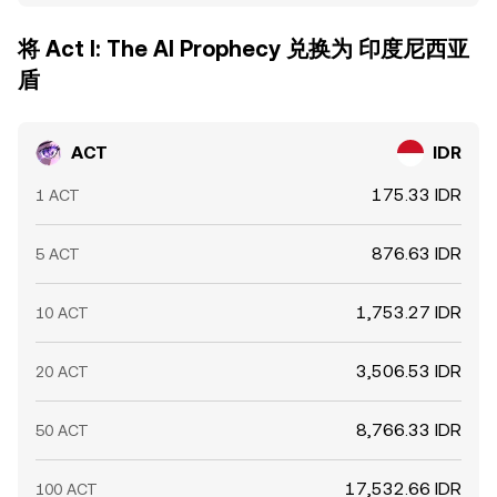
将 Act I: The AI Prophecy 兑换为 印度尼西亚
盾
ACT
IDR
175.33 IDR
1 ACT
876.63 IDR
5 ACT
1,753.27 IDR
10 ACT
3,506.53 IDR
20 ACT
8,766.33 IDR
50 ACT
17,532.66 IDR
100 ACT