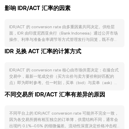
影响 IDR/ACT 汇率的因素
IDR/ACT 的 conversion rate 由多重因素共同决定。供给层
面，IDR 由印度尼西亚央行（Bank Indonesia）通过公开市场
操作、利率与准备金率调节等方式管理发行与回笼，既不存在
加密网络中的“销毁”“质押”或“减半”，也没有固定的算法供给周
IDR 兑换 ACT 汇率的计算方式
期，因此法定流动性与通胀预期是关键变量。需求层面，IDR
的使用主要来自印尼境内的支付结算、企业税费与贸易结算、
旅游与跨境汇兑需求，季节性进出口与节假日消费高峰会改变
IDR/ACT 的 conversion rate 核心由市场供需决定：在撮合式
市场对 IDR 的即时需求；而 ACT 的使用则取决于其网络与应
交易中，最新一笔成交价（买方出价与卖方要价刚好匹配的
用生态的活跃度、支付或治理等用例的扩展、交易所上架与流
点）即为即时参考。任一时刻，买单（bid）与卖单（ask）之
动性的变化。宏观相关性方面，广义加密市场的风险偏好、比
间的差距构成点差，二者均价形成中间价（mid-price），常
特币（BTC）方向性波动常常放大 ACT 的短期走势，若 ACT
不同交易所 IDR/ACT 汇率有差异的原因
被用于观察价格中枢。跨平台层面，数据聚合商通常使用成交
在基本面或叙事上走强，其相对 IDR 的定价也会产生顺周期反
量加权平均价（VWAP）衡量全市场参考价，其计算公式为：
馈；同时，全球美元流动性、印尼本地利率与通胀数据发布，
VWAP = Σ(Price_i × Volume_i) / Σ Volume_i，其中成交量更大
会影响市场持有 IDR 或配置加密资产的意愿。监管维度上，印
不同平台上的 IDR/ACT conversion rate 可能并不完全一致，
的场所对 VWAP 的影响更大。简单换算上，若按某一时刻的
尼对加密资产交易与托管的监管指引、税收政策、法定出入金
因为各交易所拥有相互独立的订单簿，供需结构不同，通常会
conversion rate 计价，可用 ACT Value = IDR Amount ×
渠道合规性，以及海外市场对 ACT 的合规定性与上市事件，
出现约 0.1%–0.5% 的细微偏差。流动性深度决定价格冲击程
rate，将 IDR 金额按该比率折算为 ACT；反之，IDR Amount
均可能引发 IDR/ACT conversion rate 的快速重估。技术层