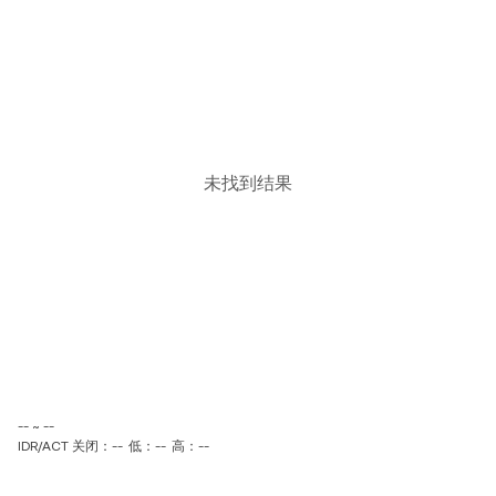
未找到结果
-- ~ --
IDR/ACT 关闭：--
低：--
高：--